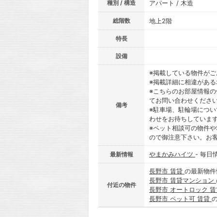
種別 / 構造
アパート / 木造
総階数
地上2階
特長
設備
※掲載している物件が
※掲載詳細に相違があ
※こちらのお部屋情報
てお問い合わせくださ
備考
※駐車場、駐輪場につ
わせをお待ちしていま
※ペット相談可の物件や
ので御注意下さい。お
やまかみハイツ
- 毎日
最新情報
長野市 賃貸
の最新物件
長野市 賃貸マンション
付近の物件
長野市 オートロック 
長野市 ペット可 賃貸