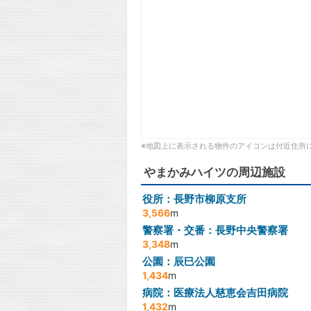
※地図上に表示される物件のアイコンは付近住所
やまかみハイツの周辺施設
役所：長野市柳原支所
3,566
m
警察署・交番：長野中央警察署
3,348
m
公園：辰巳公園
1,434
m
病院：医療法人慈恵会吉田病院
1,432
m