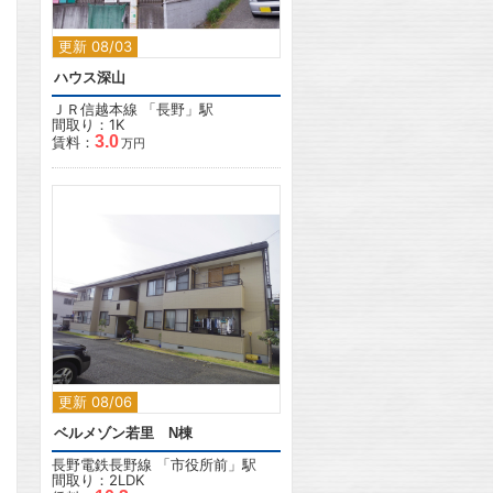
更新 08/03
ハウス深山
ＪＲ信越本線
「
長野
」駅
間取り：1K
3.0
賃料：
万円
2
更新 08/06
ベルメゾン若里 N棟
長野電鉄長野線
「
市役所前
」駅
間取り：2LDK