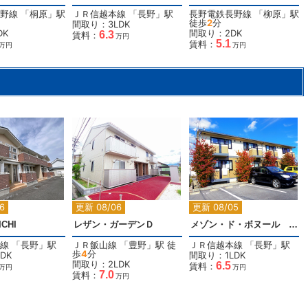
野線
「
桐原
」駅
ＪＲ信越本線
「
長野
」駅
長野電鉄長野線
「
柳原
」駅
徒歩
2
分
間取り：3LDK
DK
間取り：2DK
6.3
賃料：
万円
5.1
賃料：
万円
万円
2
2
2
6
更新 08/06
更新 08/05
CHI
レザン・ガーデンＤ
メゾン・ド・ボヌール Ｂ棟
線
「
長野
」駅
ＪＲ飯山線
「
豊野
」駅 徒
ＪＲ信越本線
「
長野
」駅
歩
4
分
DK
間取り：1LDK
間取り：2LDK
6.5
賃料：
万円
万円
7.0
賃料：
万円