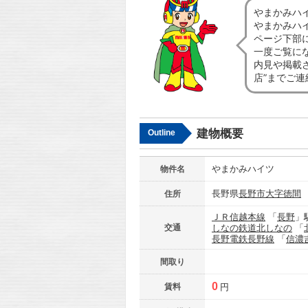
やまかみハ
やまかみハ
ページ下部
一度ご覧に
内見や掲載
店”までご
建物概要
Outline
やまかみハイツ
物件名
長野県
長野市
大字徳間
住所
ＪＲ信越本線
「
長野
」
交通
しなの鉄道北しなの
「
長野電鉄長野線
「
信濃
間取り
0
賃料
円