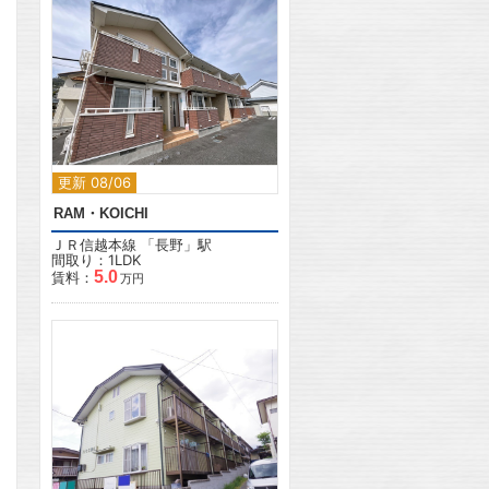
2
更新 08/06
RAM・KOICHI
ＪＲ信越本線
「
長野
」駅
間取り：1LDK
5.0
賃料：
万円
2