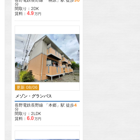
長野電鉄長野線
「
桐原
」駅 徒歩
30
分
間取り：2DK
4.9
賃料：
万円
2
更新 08/06
メゾン・グランパス
長野電鉄長野線
「
本郷
」駅 徒歩
4
分
間取り：2LDK
6.0
賃料：
万円