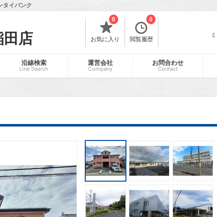
ンタイバンク
0
0
稲田店
ミ
お気に入り
閲覧履歴
沿線検索
運営会社
お問合わせ
Line Search
Company
Contact