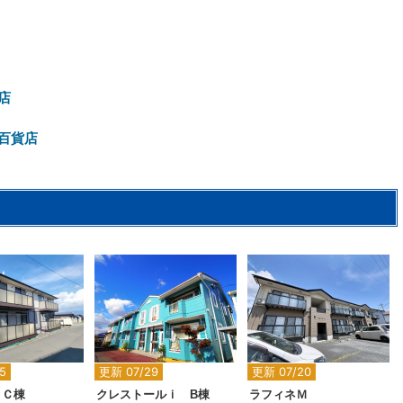
店
百貨店
2
2
2
5
更新 07/29
更新 07/20
 Ｃ棟
クレストールｉ B棟
ラフィネＭ