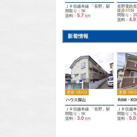
ＪＲ信越本線
「
長野
」駅
長野電鉄長
徒歩
30
分
間取り：1K
間取り：2
5.7
賃料：
万円
4.9
賃料：
新着情報
2
更新 08/03
更新 08/0
ハウス深山
RAM・KOI
ＪＲ信越本線
「
長野
」駅
ＪＲ信越本
間取り：1K
間取り：1L
3.0
5.0
賃料：
賃料：
万円