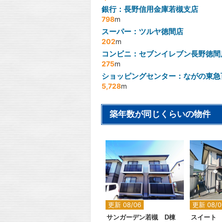
銀行：長野信用金庫若槻支店
798
m
スーパー：ツルヤ徳間店
202
m
コンビニ：セブンイレブン長野徳間
275
m
ショッピングセンター：ながの東急
5,728
m
築年数が同じくらいの物件
2
更新 08/06
更新 08/0
サンガーデン若槻 D棟
スイート