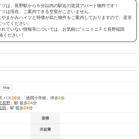
イツは、長野駅から５分以内の駅近の賃貸アパート物件です！
イツは現在、ご案内できる空室がございません。
にやまかみハイツと特徴が似た物件をご案内しておりますので、是非
なってください。
されていない情報等については、お気軽に”ミニミニＦＣ長野稲田
連絡ください！
Map
駅 バス
26
分 「徳間小学校」停歩
2
分
北長野
」駅 徒歩
24
分
吉田
」駅 徒歩
24
分
面積
共益費