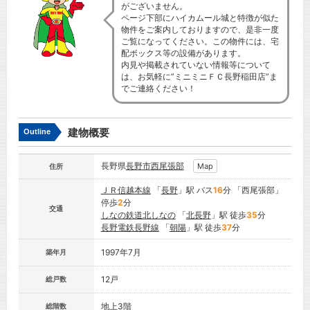
がございません。
ページ下部にハイカムール城と特徴が似た
物件をご案内しておりますので、是非一度
ご覧になってください。この物件には、宅
配ボックス等の設備があります。
内見や掲載されていない情報等について
は、お気軽に”ミニミニＦＣ長野稲田店”ま
でご連絡ください！
建物概要
Outline
長野県
長野市
西尾張部
Map
住所
ＪＲ信越本線
「
長野
」駅 バス
16
分 「西尾張部」
停歩
2
分
交通
しなの鉄道北しなの
「
北長野
」駅 徒歩
35
分
長野電鉄長野線
「
朝陽
」駅 徒歩
37
分
1997年7月
築年月
12戸
総戸数
地上3階
総階数