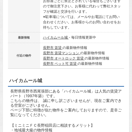
お部屋ごとに禁止とされている場合もございます
ので御注意下さい。お客様に代わって弊社スタッ
フが確認と交渉を行います。
※駐車場については、メールやお電話にてお問い
合わせください。お客様からのお問い合わせをお
待ちしています。
ハイカムール城
- 毎日情報更新中
最新情報
長野市 賃貸
の最新物件情報
長野市 賃貸マンション
の最新物件情報
付近の物件
長野市 オートロック 賃貸
の最新物件情報
長野市 ペット可 賃貸
の最新物件情報
ハイカムール城
長野県長野市西尾張部にある「ハイカムール城」は人気の賃貸ア
パート（1997年築）です。
こちらの物件は、 誠に申し訳ございませんが、現在ご案内でき
る空室がございません。
ページ下部に特徴が似た物件をご案内しておりますので、是非ご
覧になってください。
【ミニミニＦＣ長野稲田店に相談するメリット】
・地域最大級の物件情報