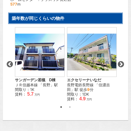
577
m
築年数が同じくらいの物件
サンガーデン若槻 D棟
エクセリーナいなだ
スイー
濃吉
ＪＲ信越本線
「
長野
」駅
長野電鉄長野線
「
信濃吉
長野電
間取り：1K
田
」駅 徒歩
9
分
徒歩
3
5.7
賃料：
間取り：1DK
間取り
万円
4.9
賃料：
賃料：
万円