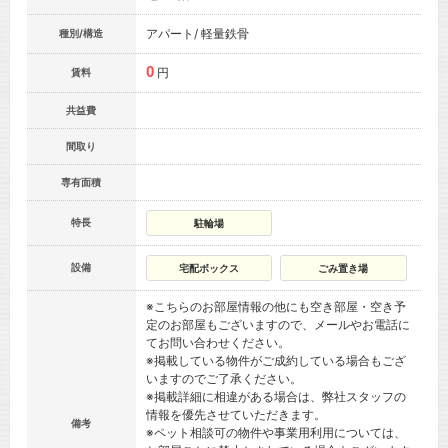
アパート/ 軽量鉄骨
種別/構造
0
円
賃料
共益費
間取り
専有面積
特長
駐輪場
設備
宅配ボックス
ごみ置き場
※こちらのお部屋情報の他にも空き部屋・空き予
定のお部屋もございますので、メールやお電話に
てお問い合わせください。
※掲載している物件がご成約している場合もござ
いますのでご了承ください。
※掲載詳細に相違がある場合は、弊社スタッフの
情報を優先させていただきます。
備考
※ペット相談可の物件や事業用利用については、