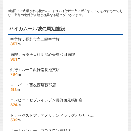
※地図上に表示される物件のアイコンは付近住所に所在することを表すものであ
り、実際の物件所在地とは異なる場合がございます。
ハイカムール城の周辺施設
中学校：長野市立三陽中学校
857
m
病院：医療法人社団温心会東和田病院
991
m
銀行：八十二銀行南長池支店
764
m
スーパー：西友西尾張部店
512
m
コンビニ：セブンイレブン長野西尾張部店
374
m
ドラックストア：アメリカンドラッグオワリベ店
502
m
ホームセンター：プラスワン長野店