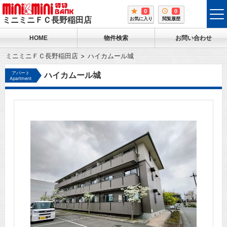
0
0
tog
ミニミニＦＣ長野稲田店
お気に入り
閲覧履歴
me
HOME
物件検索
お問い合わせ
ミニミニＦＣ長野稲田店
ハイカムール城
アパート
ハイカムール城
Apartment