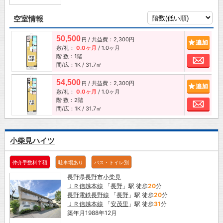
空室情報
50,500
/ 共益費：2,300円
追加
円
敷/礼：
0.0ヶ月
/
1.0ヶ月
階 数：1階
お問
間/広：1K / 31.7㎡
54,500
/ 共益費：2,300円
追加
円
敷/礼：
0.0ヶ月
/
1.0ヶ月
階 数：2階
お問
間/広：1K / 31.7㎡
小柴見ハイツ
仲介手数料半額
駐車場あり
バス・トイレ別
長野県
長野市
小柴見
ＪＲ信越本線
「
長野
」駅 徒歩
20
分
長野電鉄長野線
「
長野
」駅 徒歩
20
分
ＪＲ信越本線
「
安茂里
」駅 徒歩
31
分
築年月1988年12月