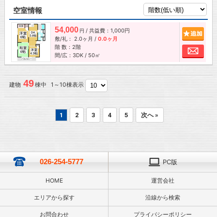
空室情報
54,000
/ 共益費：1,000円
追加
円
敷/礼：
2.0ヶ月
/
0.0ヶ月
階 数：2階
お問
間/広：3DK / 50㎡
49
建物
棟中 1～10棟表示
1
2
3
4
5
次へ »
026-254-5777
PC版
HOME
運営会社
エリアから探す
沿線から検索
お問合わせ
プライバシーポリシー