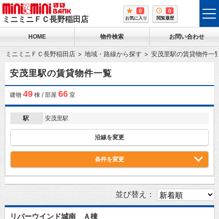
0
0
tog
ミニミニＦＣ長野稲田店
お気に入り
閲覧履歴
me
HOME
物件検索
お問い合わせ
ミニミニＦＣ長野稲田店
地域・路線から探す
安茂里駅の賃貸物件一
安茂里駅の賃貸物件一覧
49
66
建物
棟 / 部屋
室
駅
安茂里駅
沿線を変更
条件を変更
並び替え：
リバーウインド城南 Ａ棟