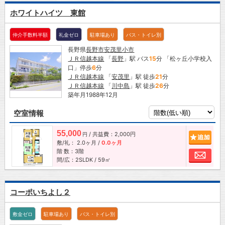
ホワイトハイツ 東館
仲介手数料半額
礼金ゼロ
駐車場あり
バス・トイレ別
長野県
長野市
安茂里小市
ＪＲ信越本線
「
長野
」駅 バス
15
分 「松ヶ丘小学校入
口」停歩
6
分
ＪＲ信越本線
「
安茂里
」駅 徒歩
21
分
ＪＲ信越本線
「
川中島
」駅 徒歩
26
分
築年月1988年12月
空室情報
55,000
/ 共益費：2,000円
追加
円
敷/礼：
2.0ヶ月
/
0.0ヶ月
階 数：3階
お問
間/広：2SLDK / 59㎡
コーポいちよし２
敷金ゼロ
駐車場あり
バス・トイレ別