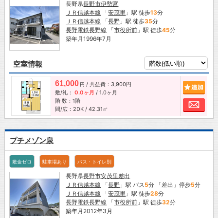
長野県
長野市
伊勢宮
ＪＲ信越本線
「
安茂里
」駅 徒歩
13
分
ＪＲ信越本線
「
長野
」駅 徒歩
35
分
長野電鉄長野線
「
市役所前
」駅 徒歩
45
分
築年月1996年7月
空室情報
61,000
/ 共益費：3,900円
追加
円
敷/礼：
0.0ヶ月
/
1.0ヶ月
階 数：1階
お問
間/広：2DK / 42.31㎡
プチメゾン泉
敷金ゼロ
駐車場あり
バス・トイレ別
長野県
長野市
安茂里差出
ＪＲ信越本線
「
長野
」駅 バス
5
分 「差出」停歩
5
分
ＪＲ信越本線
「
安茂里
」駅 徒歩
28
分
長野電鉄長野線
「
市役所前
」駅 徒歩
32
分
築年月2012年3月