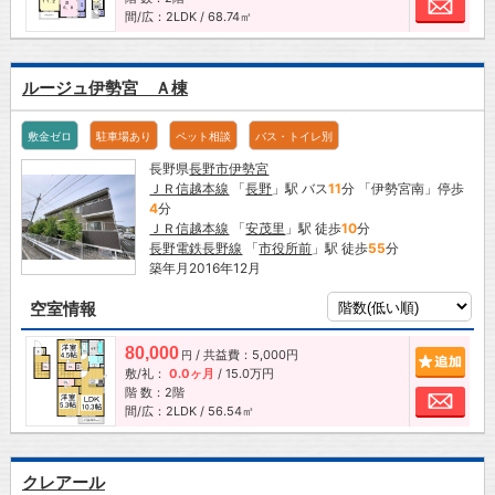
間/広：2LDK / 68.74㎡
ルージュ伊勢宮 Ａ棟
敷金ゼロ
駐車場あり
ペット相談
バス・トイレ別
長野県
長野市
伊勢宮
ＪＲ信越本線
「
長野
」駅 バス
11
分 「伊勢宮南」停歩
4
分
ＪＲ信越本線
「
安茂里
」駅 徒歩
10
分
長野電鉄長野線
「
市役所前
」駅 徒歩
55
分
築年月2016年12月
空室情報
80,000
/ 共益費：5,000円
追加
円
敷/礼：
0.0ヶ月
/
15.0万円
階 数：2階
お問
間/広：2LDK / 56.54㎡
クレアール