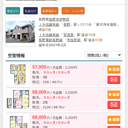
敷金ゼロ
礼金ゼロ
駐車場あり
バス・トイレ別
長野県
長野市
伊勢宮
ＪＲ信越本線
「
長野
」駅 バス
11
分 「犀川浄水場前」
停歩
5
分
ＪＲ信越本線
「
安茂里
」駅 徒歩
15
分
長野電鉄長野線
「
市役所前
」駅 徒歩
51
分
築年月2001年3月
空室情報
57,000
/ 共益費：2,200円
追加
円
敷/礼：
0.0ヶ月
/
0.0ヶ月
階 数：1階
お問
間/広：2DK / 49.17㎡
68,000
/ 共益費：2,200円
追加
円
敷/礼：
0.0ヶ月
/
0.0ヶ月
階 数：2階
お問
間/広：2LDK / 68.74㎡
68,000
/ 共益費：2,200円
追加
円
敷/礼：
0.0ヶ月
/
0.0ヶ月
階 数：2階
お問