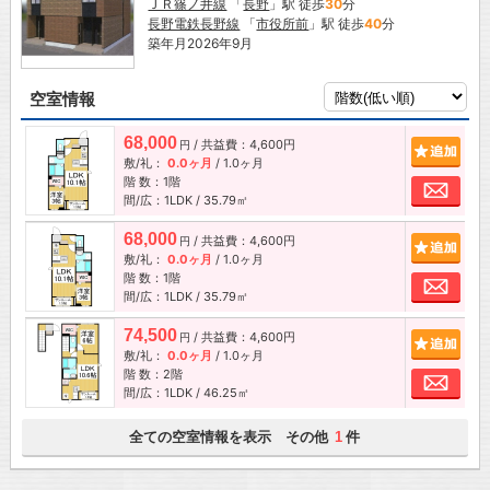
ＪＲ篠ノ井線
「
長野
」駅 徒歩
30
分
長野電鉄長野線
「
市役所前
」駅 徒歩
40
分
築年月2026年9月
空室情報
68,000
/ 共益費：4,600円
追加
円
敷/礼：
0.0ヶ月
/
1.0ヶ月
階 数：1階
お問
間/広：1LDK / 35.79㎡
68,000
/ 共益費：4,600円
追加
円
敷/礼：
0.0ヶ月
/
1.0ヶ月
階 数：1階
お問
間/広：1LDK / 35.79㎡
74,500
/ 共益費：4,600円
追加
円
敷/礼：
0.0ヶ月
/
1.0ヶ月
階 数：2階
お問
間/広：1LDK / 46.25㎡
全ての空室情報を表示 その他
件
1