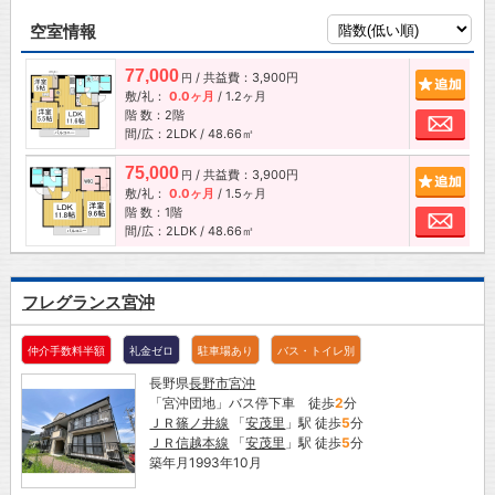
空室情報
77,000
/ 共益費：3,900円
追加
円
敷/礼：
0.0ヶ月
/
1.2ヶ月
階 数：2階
お問
間/広：2LDK / 48.66㎡
75,000
/ 共益費：3,900円
追加
円
敷/礼：
0.0ヶ月
/
1.5ヶ月
階 数：1階
お問
間/広：2LDK / 48.66㎡
フレグランス宮沖
仲介手数料半額
礼金ゼロ
駐車場あり
バス・トイレ別
長野県
長野市
宮沖
「宮沖団地」バス停下車 徒歩
2
分
ＪＲ篠ノ井線
「
安茂里
」駅 徒歩
5
分
ＪＲ信越本線
「
安茂里
」駅 徒歩
5
分
築年月1993年10月