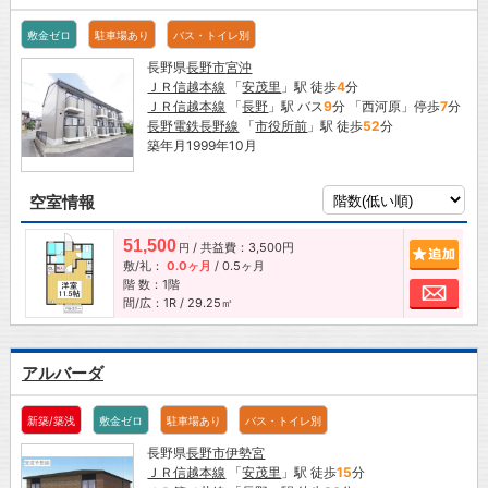
敷金ゼロ
駐車場あり
バス・トイレ別
長野県
長野市
宮沖
ＪＲ信越本線
「
安茂里
」駅 徒歩
4
分
ＪＲ信越本線
「
長野
」駅 バス
9
分 「西河原」停歩
7
分
長野電鉄長野線
「
市役所前
」駅 徒歩
52
分
築年月1999年10月
空室情報
51,500
/ 共益費：3,500円
追加
円
敷/礼：
0.0ヶ月
/
0.5ヶ月
階 数：1階
お問
間/広：1R / 29.25㎡
アルバーダ
新築/築浅
敷金ゼロ
駐車場あり
バス・トイレ別
長野県
長野市
伊勢宮
ＪＲ信越本線
「
安茂里
」駅 徒歩
15
分