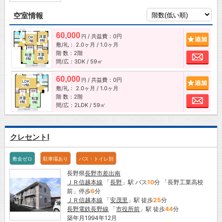
空室情報
60,000
/ 共益費：0円
追加
円
敷/礼：
2.0ヶ月
/
1.0ヶ月
階 数：2階
お問
間/広：3DK / 59㎡
60,000
/ 共益費：0円
追加
円
敷/礼：
2.0ヶ月
/
1.0ヶ月
階 数：2階
お問
間/広：2LDK / 59㎡
クレセントⅠ
敷金ゼロ
駐車場あり
バス・トイレ別
長野県
長野市
差出南
ＪＲ信越本線
「
長野
」駅 バス
10
分 「長野工業高校
前」停歩
6
分
ＪＲ信越本線
「
安茂里
」駅 徒歩
25
分
長野電鉄長野線
「
市役所前
」駅 徒歩
44
分
築年月1994年12月