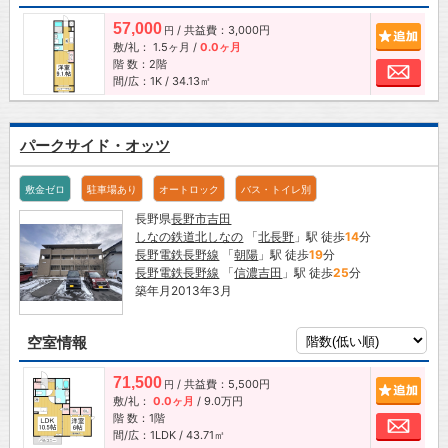
57,000
/ 共益費：3,000円
追加
円
敷/礼：
1.5ヶ月
/
0.0ヶ月
階 数：2階
お問
間/広：1K / 34.13㎡
パークサイド・オッツ
敷金ゼロ
駐車場あり
オートロック
バス・トイレ別
長野県
長野市
吉田
しなの鉄道北しなの
「
北長野
」駅 徒歩
14
分
長野電鉄長野線
「
朝陽
」駅 徒歩
19
分
長野電鉄長野線
「
信濃吉田
」駅 徒歩
25
分
築年月2013年3月
空室情報
71,500
/ 共益費：5,500円
追加
円
敷/礼：
0.0ヶ月
/
9.0万円
階 数：1階
お問
間/広：1LDK / 43.71㎡