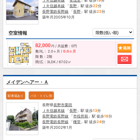
ＪＲ信越本線
「
安茂里
」駅 徒歩
19
分
ＪＲ信越本線
「
長野
」駅 徒歩
22
分
長野電鉄長野線
「
長野
」駅 徒歩
22
分
築年月2005年10月
空室情報
82,000
/ 共益費：0円
追加
円
敷/礼：
2.0ヶ月
/
0.0ヶ月
階 数：2階
お問
間/広：3LDK / 67.02㎡
メイデンヘアー・Ａ
駐車場あり
バス・トイレ別
長野県
長野市
栗田
ＪＲ信越本線
「
長野
」駅 徒歩
13
分
長野電鉄長野線
「
市役所前
」駅 徒歩
18
分
長野電鉄長野線
「
権堂
」駅 徒歩
24
分
築年月2002年1月