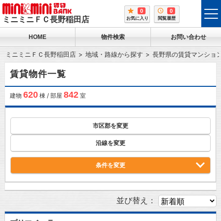
0
0
tog
ミニミニＦＣ長野稲田店
お気に入り
閲覧履歴
me
HOME
物件検索
お問い合わせ
ミニミニＦＣ長野稲田店
地域・路線から探す
長野県の賃貸マンショ
賃貸物件一覧
620
842
建物
棟 / 部屋
室
市区郡を変更
沿線を変更
条件を変更
並び替え：