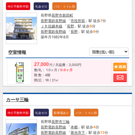
仲介手数料半額
礼金ゼロ
バス・トイレ別
長野県
長野市
新田町
長野電鉄長野線
「
市役所前
」駅 徒歩
7
分
ＪＲ信越本線
「
長野
」駅 徒歩
9
分
長野電鉄長野線
「
長野
」駅 徒歩
9
分
築年月1982年8月
空室情報
27,000
/ 共益費：3,000円
追加
円
敷/礼：
1.0ヶ月
/
0.0ヶ月
階 数：4階
お問
間/広：1R / 21㎡
カーサ三輪
仲介手数料半額
礼金ゼロ
駐車場あり
バス・トイレ別
長野県
長野市
三輪
長野電鉄長野線
「
本郷
」駅 徒歩
4
分
長野電鉄長野線
「
善光寺下
」駅 徒歩
13
分