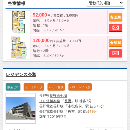
空室情報
92,000
/ 共益費：3,000円
追加
円
敷/礼：
2.0ヶ月
/
2.0ヶ月
階 数：1階
お問
間/広：3LDK / 70.7㎡
120,000
/ 共益費：3,000円
追加
円
敷/礼：
2.0ヶ月
/
2.0ヶ月
階 数：3階
お問
間/広：3LDK / 80.7㎡
レジデンス令和
敷金ゼロ
オートロック
ペット相談
バス・トイレ別
長野県
長野市
七瀬
ＪＲ信越本線
「
長野
」駅 徒歩
7
分
長野電鉄長野線
「
市役所前
」駅 徒歩
13
分
長野電鉄長野線
「
権堂
」駅 徒歩
19
分
築年月2019年7月