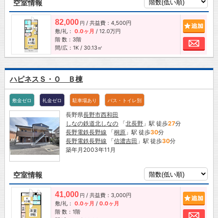
空室情報
82,000
/ 共益費：4,500円
追加
円
敷/礼：
0.0ヶ月
/
12.0万円
階 数：3階
お問
間/広：1K / 30.13㎡
ハピネスＳ・Ｏ Ｂ棟
敷金ゼロ
礼金ゼロ
駐車場あり
バス・トイレ別
長野県
長野市
西和田
しなの鉄道北しなの
「
北長野
」駅 徒歩
27
分
長野電鉄長野線
「
桐原
」駅 徒歩
30
分
長野電鉄長野線
「
信濃吉田
」駅 徒歩
30
分
築年月2003年11月
空室情報
41,000
/ 共益費：3,000円
追加
円
敷/礼：
0.0ヶ月
/
0.0ヶ月
階 数：1階
お問