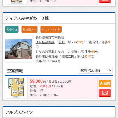
間/広：1K / 28.98㎡
ディアスみやざわ Ｂ棟
敷金ゼロ
駐車場あり
バス・トイレ別
長野県
長野市
南長池
ＪＲ信越本線
「
長野
」駅 バス
12
分 「南長池」停歩
9
分
しなの鉄道北しなの
「
北長野
」駅 徒歩
44
分
長野電鉄長野線
「
信濃吉田
」駅 徒歩
47
分
築年月1995年4月
空室情報
59,000
/ 共益費：3,900円
追加
円
敷/礼：
0.0ヶ月
/
1.3ヶ月
階 数：1階
お問
間/広：2LDK / 66.6㎡
アルプスハイツ