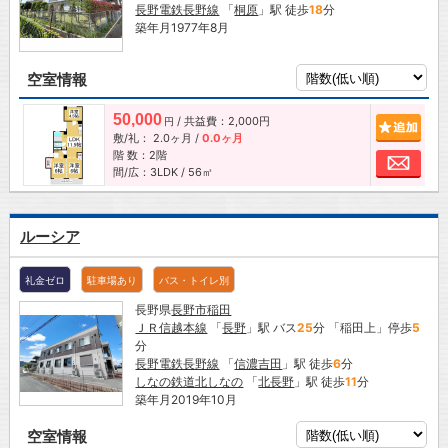
長野電鉄長野線
「
桐原
」駅 徒歩
18
分
築年月1977年8月
空室情報
50,000
/ 共益費：2,000円
追加
円
敷/礼：
2.0ヶ月
/
0.0ヶ月
階 数：2階
お問
間/広：3LDK / 56㎡
ルーシア
礼金ゼロ
駐車場あり
バス・トイレ別
長野県
長野市
稲田
ＪＲ信越本線
「
長野
」駅 バス
25
分 「稲田上」停歩
5
分
長野電鉄長野線
「
信濃吉田
」駅 徒歩
6
分
しなの鉄道北しなの
「
北長野
」駅 徒歩
11
分
築年月2019年10月
空室情報