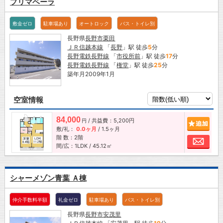
プリマベーラ
敷金ゼロ
駐車場あり
オートロック
バス・トイレ別
長野県
長野市
栗田
ＪＲ信越本線
「
長野
」駅 徒歩
5
分
長野電鉄長野線
「
市役所前
」駅 徒歩
17
分
長野電鉄長野線
「
権堂
」駅 徒歩
25
分
築年月2009年1月
空室情報
84,000
/ 共益費：5,200円
追加
円
敷/礼：
0.0ヶ月
/
1.5ヶ月
階 数：2階
お問
間/広：1LDK / 45.12㎡
シャーメゾン青葉 Ａ棟
仲介手数料半額
礼金ゼロ
駐車場あり
バス・トイレ別
長野県
長野市
安茂里