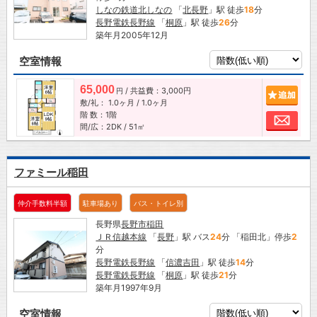
しなの鉄道北しなの
「
北長野
」駅 徒歩
18
分
長野電鉄長野線
「
桐原
」駅 徒歩
26
分
築年月2005年12月
空室情報
65,000
/ 共益費：3,000円
追加
円
敷/礼：
1.0ヶ月
/
1.0ヶ月
階 数：1階
お問
間/広：2DK / 51㎡
ファミール稲田
仲介手数料半額
駐車場あり
バス・トイレ別
長野県
長野市
稲田
ＪＲ信越本線
「
長野
」駅 バス
24
分 「稲田北」停歩
2
分
長野電鉄長野線
「
信濃吉田
」駅 徒歩
14
分
長野電鉄長野線
「
桐原
」駅 徒歩
21
分
築年月1997年9月
空室情報