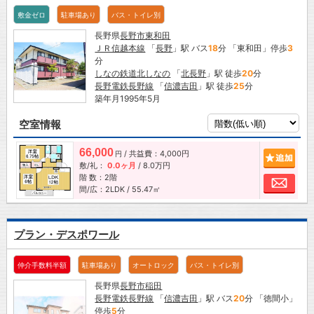
敷金ゼロ
駐車場あり
バス・トイレ別
長野県
長野市
東和田
ＪＲ信越本線
「
長野
」駅 バス
18
分 「東和田」停歩
3
分
しなの鉄道北しなの
「
北長野
」駅 徒歩
20
分
長野電鉄長野線
「
信濃吉田
」駅 徒歩
25
分
築年月1995年5月
空室情報
66,000
/ 共益費：4,000円
追加
円
敷/礼：
0.0ヶ月
/
8.0万円
階 数：2階
お問
間/広：2LDK / 55.47㎡
プラン・デスポワール
仲介手数料半額
駐車場あり
オートロック
バス・トイレ別
長野県
長野市
稲田
長野電鉄長野線
「
信濃吉田
」駅 バス
20
分 「徳間小」
停歩
5
分