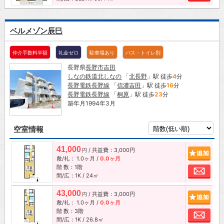
ベルメゾン辰巳
仲介手数料半額
礼金ゼロ
駐車場あり
バス・トイレ別
長野県
長野市
吉田
しなの鉄道北しなの
「
北長野
」駅 徒歩
4
分
長野電鉄長野線
「
信濃吉田
」駅 徒歩
16
分
長野電鉄長野線
「
桐原
」駅 徒歩
23
分
築年月1994年3月
空室情報
41,000
/ 共益費：3,000円
追加
円
敷/礼：
1.0ヶ月
/
0.0ヶ月
階 数：1階
お問
間/広：1K / 24㎡
43,000
/ 共益費：3,000円
追加
円
敷/礼：
1.0ヶ月
/
0.0ヶ月
階 数：3階
お問
間/広：1K / 26.8㎡