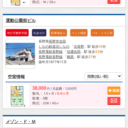
間/広：1K / 29㎡
運動公園前ビル
仲介手数料半額
礼金ゼロ
駐車場あり
ペット相談
バス・トイレ別
長野県
長野市
吉田
しなの鉄道北しなの
「
北長野
」駅 徒歩
14
分
長野電鉄長野線
「
信濃吉田
」駅 徒歩
23
分
長野電鉄長野線
「
桐原
」駅 徒歩
27
分
築年月1977年11月
空室情報
38,000
/ 共益費：1,000円
追加
円
敷/礼：
1.0ヶ月
/
0.0ヶ月
階 数：3階
お問
間/広：2DK / 45㎡
メゾン・ド・Ｍ