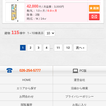
42,000
/ 共益費：3,000円
追加
円
敷/礼：
1.0ヶ月
/
0.0ヶ月
階 数：2階
お問
間/広：1K / 24㎡
115
建物
棟中 1～10棟表示
...
1
2
3
4
11
12
次へ »
026-254-5777
PC版
HOME
運営会社
エリアから探す
沿線から検索
お問合わせ
プライバシーポリシー
閲覧履歴
お気に入り