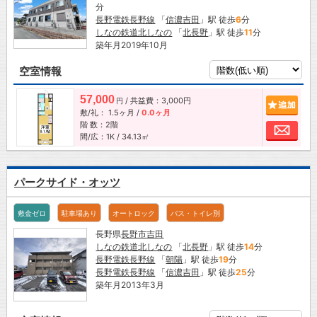
分
長野電鉄長野線
「
信濃吉田
」駅 徒歩
6
分
しなの鉄道北しなの
「
北長野
」駅 徒歩
11
分
築年月2019年10月
空室情報
57,000
/ 共益費：3,000円
追加
円
敷/礼：
1.5ヶ月
/
0.0ヶ月
階 数：2階
お問
間/広：1K / 34.13㎡
パークサイド・オッツ
敷金ゼロ
駐車場あり
オートロック
バス・トイレ別
長野県
長野市
吉田
しなの鉄道北しなの
「
北長野
」駅 徒歩
14
分
長野電鉄長野線
「
朝陽
」駅 徒歩
19
分
長野電鉄長野線
「
信濃吉田
」駅 徒歩
25
分
築年月2013年3月