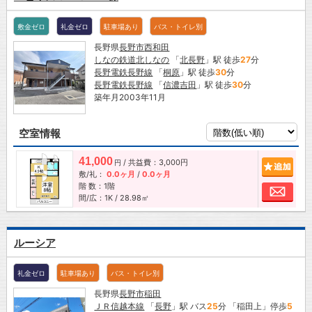
敷金ゼロ
礼金ゼロ
駐車場あり
バス・トイレ別
長野県
長野市
西和田
しなの鉄道北しなの
「
北長野
」駅 徒歩
27
分
長野電鉄長野線
「
桐原
」駅 徒歩
30
分
長野電鉄長野線
「
信濃吉田
」駅 徒歩
30
分
築年月2003年11月
空室情報
41,000
/ 共益費：3,000円
追加
円
敷/礼：
0.0ヶ月
/
0.0ヶ月
階 数：1階
お問
間/広：1K / 28.98㎡
ルーシア
礼金ゼロ
駐車場あり
バス・トイレ別
長野県
長野市
稲田
ＪＲ信越本線
「
長野
」駅 バス
25
分 「稲田上」停歩
5