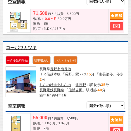
空室情報
71,500
/ 共益費：5,500円
追加
円
敷/礼：
0.0ヶ月
/
9.0万円
階 数：1階
お問
間/広：1LDK / 43.71㎡
コーポワカツキ
仲介手数料半額
駐車場あり
バス・トイレ別
長野県
長野市
南長池
ＪＲ信越本線
「
長野
」駅 バス
15
分 「南長池停」停歩
2
分
しなの鉄道北しなの
「
北長野
」駅 徒歩
35
分
長野電鉄長野線
「
信濃吉田
」駅 徒歩
40
分
築年月1994年1月
空室情報
55,000
/ 共益費：1,500円
追加
円
敷/礼：
1.0ヶ月
/
1.0ヶ月
階 数：2階
お問