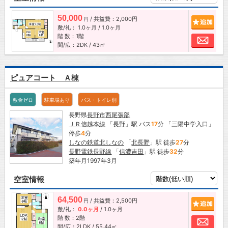
50,000
/ 共益費：2,000円
追加
円
敷/礼：
1.0ヶ月
/
1.0ヶ月
階 数：1階
お問
間/広：2DK / 43㎡
ピュアコート Ａ棟
敷金ゼロ
駐車場あり
バス・トイレ別
長野県
長野市
西尾張部
ＪＲ信越本線
「
長野
」駅 バス
17
分 「三陽中学入口」
停歩
4
分
しなの鉄道北しなの
「
北長野
」駅 徒歩
27
分
長野電鉄長野線
「
信濃吉田
」駅 徒歩
32
分
築年月1997年3月
空室情報
64,500
/ 共益費：2,500円
追加
円
敷/礼：
0.0ヶ月
/
1.0ヶ月
階 数：2階
お問
間/広：2LDK / 55.44㎡