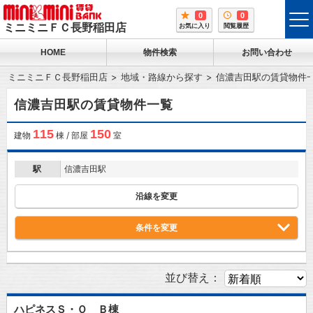
0
0
tog
ミニミニＦＣ長野稲田店
お気に入り
閲覧履歴
me
HOME
物件検索
お問い合わせ
ミニミニＦＣ長野稲田店
地域・路線から探す
信濃吉田駅の賃貸物件
信濃吉田駅の賃貸物件一覧
115
150
建物
棟 / 部屋
室
駅
信濃吉田駅
沿線を変更
条件を変更
並び替え：
ハピネスＳ・Ｏ Ｂ棟