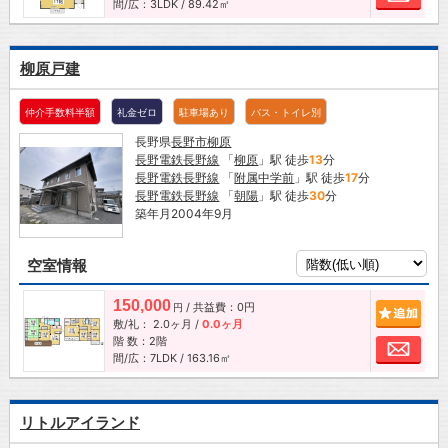
間/広：3LDK / 89.42㎡
柳原戸建
仲介手数料半額
礼金ゼロ
駐車場あり
バス・トイレ別
長野県
長野市
柳原
長野電鉄長野線
「
柳原
」駅 徒歩
13
分
長野電鉄長野線
「
附属中学前
」駅 徒歩
17
分
長野電鉄長野線
「
朝陽
」駅 徒歩
30
分
築年月2004年9月
空室情報
150,000
/ 共益費：0円
追加
円
敷/礼：
2.0ヶ月
/
0.0ヶ月
階 数：2階
お問
間/広：7LDK / 163.16㎡
リトルアイランド