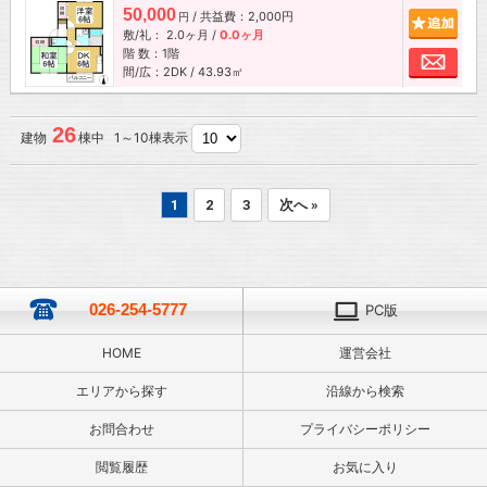
50,000
/ 共益費：2,000円
追加
円
敷/礼：
2.0ヶ月
/
0.0ヶ月
階 数：1階
お問
間/広：2DK / 43.93㎡
26
建物
棟中 1～10棟表示
1
2
3
次へ »
026-254-5777
PC版
HOME
運営会社
エリアから探す
沿線から検索
お問合わせ
プライバシーポリシー
閲覧履歴
お気に入り