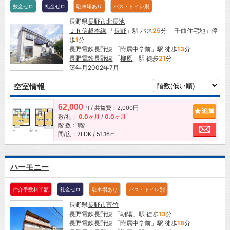
敷金ゼロ
礼金ゼロ
駐車場あり
バス・トイレ別
長野県
長野市
北長池
ＪＲ信越本線
「
長野
」駅 バス
25
分 「千曲住宅地」停
歩
1
分
長野電鉄長野線
「
附属中学前
」駅 徒歩
13
分
長野電鉄長野線
「
柳原
」駅 徒歩
21
分
築年月2002年7月
空室情報
62,000
/ 共益費：2,000円
追加
円
敷/礼：
0.0ヶ月
/
0.0ヶ月
階 数：1階
お問
間/広：2LDK / 51.16㎡
ハーモニー
仲介手数料半額
礼金ゼロ
駐車場あり
バス・トイレ別
長野県
長野市
富竹
長野電鉄長野線
「
朝陽
」駅 徒歩
13
分
長野電鉄長野線
「
附属中学前
」駅 徒歩
18
分