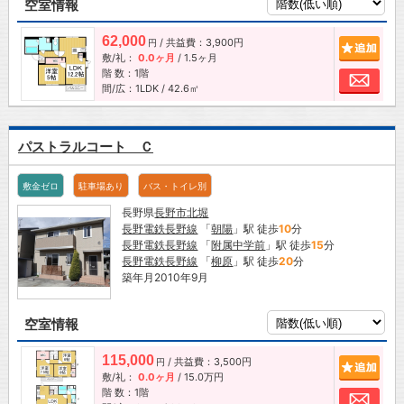
空室情報
62,000
/ 共益費：3,900円
追加
円
敷/礼：
0.0ヶ月
/
1.5ヶ月
階 数：1階
お問
間/広：1LDK / 42.6㎡
パストラルコート Ｃ
敷金ゼロ
駐車場あり
バス・トイレ別
長野県
長野市
北堀
長野電鉄長野線
「
朝陽
」駅 徒歩
10
分
長野電鉄長野線
「
附属中学前
」駅 徒歩
15
分
長野電鉄長野線
「
柳原
」駅 徒歩
20
分
築年月2010年9月
空室情報
115,000
/ 共益費：3,500円
追加
円
敷/礼：
0.0ヶ月
/
15.0万円
階 数：1階
お問