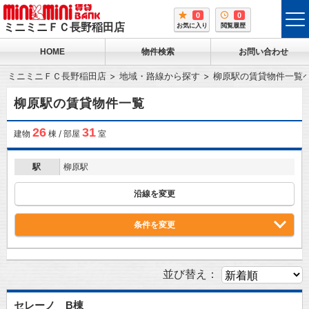
0
0
tog
ミニミニＦＣ長野稲田店
お気に入り
閲覧履歴
me
HOME
物件検索
お問い合わせ
ミニミニＦＣ長野稲田店
地域・路線から探す
柳原駅の賃貸物件一覧
柳原駅の賃貸物件一覧
26
31
建物
棟 / 部屋
室
駅
柳原駅
沿線を変更
条件を変更
並び替え：
セレーノ B棟