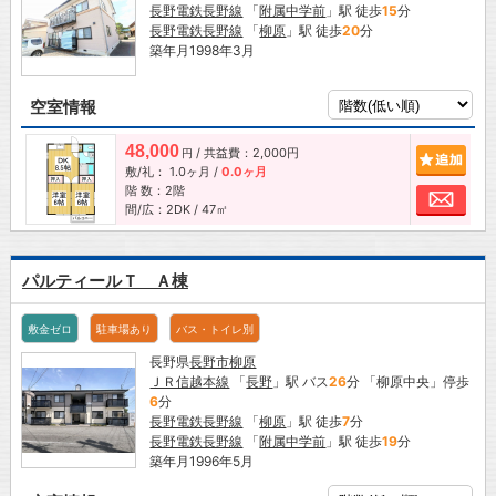
長野電鉄長野線
「
附属中学前
」駅 徒歩
15
分
長野電鉄長野線
「
柳原
」駅 徒歩
20
分
築年月1998年3月
空室情報
48,000
/ 共益費：2,000円
追加
円
敷/礼：
1.0ヶ月
/
0.0ヶ月
階 数：2階
お問
間/広：2DK / 47㎡
パルティールＴ Ａ棟
敷金ゼロ
駐車場あり
バス・トイレ別
長野県
長野市
柳原
ＪＲ信越本線
「
長野
」駅 バス
26
分 「柳原中央」停歩
6
分
長野電鉄長野線
「
柳原
」駅 徒歩
7
分
長野電鉄長野線
「
附属中学前
」駅 徒歩
19
分
築年月1996年5月