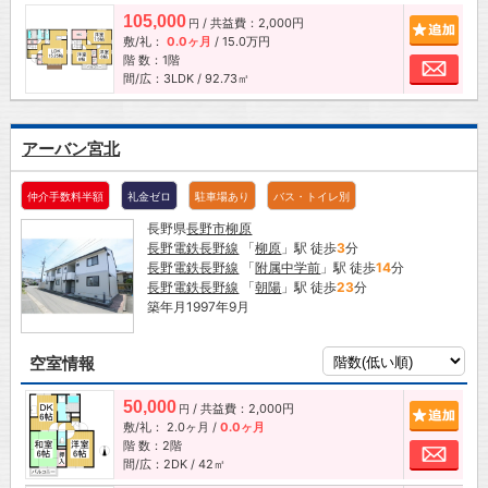
105,000
/ 共益費：2,000円
追加
円
敷/礼：
0.0ヶ月
/
15.0万円
階 数：1階
お問
間/広：3LDK / 92.73㎡
アーバン宮北
仲介手数料半額
礼金ゼロ
駐車場あり
バス・トイレ別
長野県
長野市
柳原
長野電鉄長野線
「
柳原
」駅 徒歩
3
分
長野電鉄長野線
「
附属中学前
」駅 徒歩
14
分
長野電鉄長野線
「
朝陽
」駅 徒歩
23
分
築年月1997年9月
空室情報
50,000
/ 共益費：2,000円
追加
円
敷/礼：
2.0ヶ月
/
0.0ヶ月
階 数：2階
お問
間/広：2DK / 42㎡