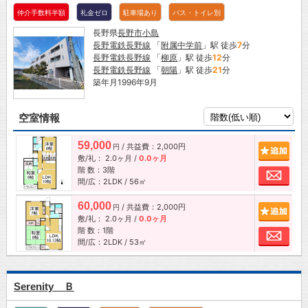
仲介手数料半額
礼金ゼロ
駐車場あり
バス・トイレ別
長野県
長野市
小島
長野電鉄長野線
「
附属中学前
」駅 徒歩
7
分
長野電鉄長野線
「
柳原
」駅 徒歩
12
分
長野電鉄長野線
「
朝陽
」駅 徒歩
21
分
築年月1996年9月
空室情報
59,000
/ 共益費：2,000円
追加
円
敷/礼：
2.0ヶ月
/
0.0ヶ月
階 数：3階
お問
間/広：2LDK / 56㎡
60,000
/ 共益費：2,000円
追加
円
敷/礼：
2.0ヶ月
/
0.0ヶ月
階 数：1階
お問
間/広：2LDK / 53㎡
Serenity Ｂ