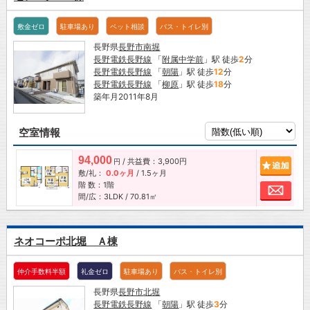
敷金ゼロ
駐車場あり
ペット相談
バス・トイレ別
長野県
長野市
南堀
長野電鉄長野線
「
附属中学前
」駅 徒歩
2
分
長野電鉄長野線
「
朝陽
」駅 徒歩
12
分
長野電鉄長野線
「
柳原
」駅 徒歩
18
分
築年月2011年8月
空室情報
94,000
/ 共益費：3,900円
追加
円
敷/礼：
0.0ヶ月
/
1.5ヶ月
階 数：1階
お問
間/広：3LDK / 70.81㎡
ネオコーポ北堀 Ａ棟
仲介手数料半額
礼金ゼロ
駐車場あり
バス・トイレ別
長野県
長野市
北堀
長野電鉄長野線
「
朝陽
」駅 徒歩
3
分