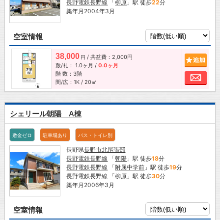
長野電鉄長野線
「
柳原
」駅 徒歩
22
分
築年月2004年3月
空室情報
38,000
/ 共益費：2,000円
追加
円
敷/礼：
1.0ヶ月
/
0.0ヶ月
階 数：3階
お問
間/広：1K / 20㎡
シェリール朝陽 A棟
敷金ゼロ
駐車場あり
バス・トイレ別
長野県
長野市
北尾張部
長野電鉄長野線
「
朝陽
」駅 徒歩
18
分
長野電鉄長野線
「
附属中学前
」駅 徒歩
19
分
長野電鉄長野線
「
柳原
」駅 徒歩
30
分
築年月2006年3月
空室情報