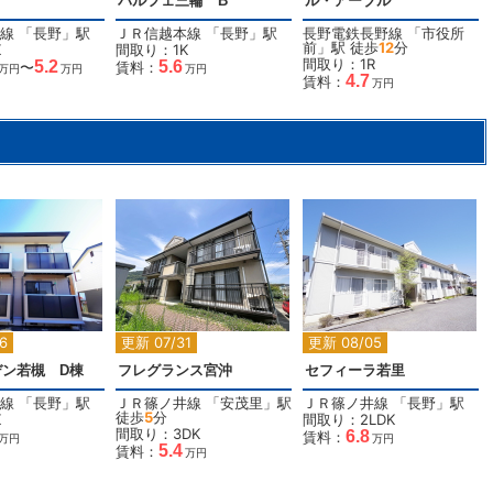
パルフェ三輪 B
ル・アーブル
線
「
長野
」駅
ＪＲ信越本線
「
長野
」駅
長野電鉄長野線
「
市役所
前
」駅 徒歩
12
分
K
間取り：1K
間取り：1R
5.2
5.6
〜
賃料：
万円
万円
万円
4.7
賃料：
万円
2
2
2
6
更新 07/31
更新 08/05
デン若槻 D棟
フレグランス宮沖
セフィーラ若里
線
「
長野
」駅
ＪＲ篠ノ井線
「
安茂里
」駅
ＪＲ篠ノ井線
「
長野
」駅
徒歩
5
分
K
間取り：2LDK
間取り：3DK
6.8
賃料：
万円
万円
5.4
賃料：
万円