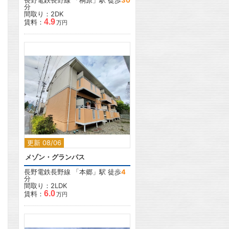
長野電鉄長野線
「
桐原
」駅 徒歩
30
分
間取り：2DK
4.9
賃料：
万円
2
更新 08/06
メゾン・グランパス
長野電鉄長野線
「
本郷
」駅 徒歩
4
分
間取り：2LDK
6.0
賃料：
万円