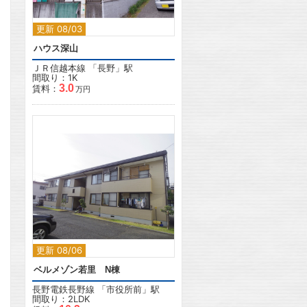
更新 08/03
ハウス深山
ＪＲ信越本線
「
長野
」駅
間取り：1K
3.0
賃料：
万円
2
更新 08/06
ベルメゾン若里 N棟
長野電鉄長野線
「
市役所前
」駅
間取り：2LDK