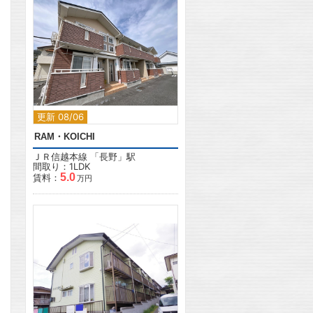
2
更新 08/06
RAM・KOICHI
ＪＲ信越本線
「
長野
」駅
間取り：1LDK
5.0
賃料：
万円
2