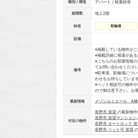
種別 / 構造
アパート / 軽量鉄骨
総階数
地上2階
特長
駐輪場
設備
※掲載している物件が
※掲載詳細に相違があ
※こちらのお部屋情報
てお問い合わせくださ
備考
※駐車場、駐輪場につ
わせをお待ちしていま
※ペット相談可の物件や
ので御注意下さい。お
メゾンルミエール A
最新情報
長野市 賃貸
の最新物件
長野市 賃貸マンション
付近の物件
長野市 オートロック 
長野市 ペット可 賃貸