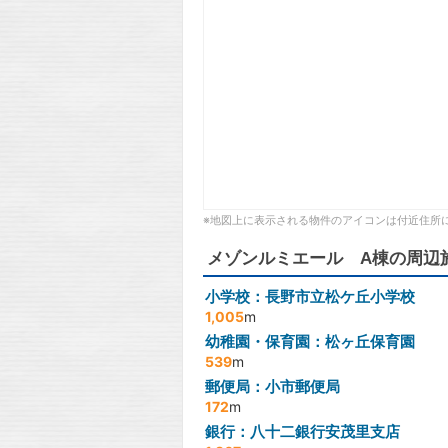
※地図上に表示される物件のアイコンは付近住所
メゾンルミエール A棟の周辺
小学校：長野市立松ケ丘小学校
1,005
m
幼稚園・保育園：松ヶ丘保育園
539
m
郵便局：小市郵便局
172
m
銀行：八十二銀行安茂里支店