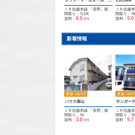
メゾン・ド・ボヌール Ｂ棟
EXCIMA
ＪＲ信越本線
「
長野
」駅
ＪＲ信越本
間取り：1LDK
間取り：1
6.5
5.0
賃料：
賃料：
万円
新着情報
2
更新 08/03
更新 08/0
ハウス深山
サンガー
ＪＲ信越本線
「
長野
」駅
ＪＲ信越本
間取り：1K
間取り：1
3.0
5.7
賃料：
賃料：
万円