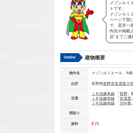
メゾンルミ
トです。
メゾンルミ
ページ下部
で、是非一
内見や掲載
店”までご
建物概要
Outline
メゾンルミエール A棟
物件名
長野県
長野市
安茂里小
住所
ＪＲ信越本線
「
長野
」
交通
ＪＲ信越本線
「
安茂里
ＪＲ信越本線
「
川中島
間取り
0
賃料
円