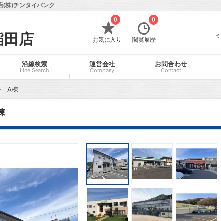
(株)チンタイバンク
0
0
稲田店
ミ
お気に入り
閲覧履歴
沿線検索
運営会社
お問合わせ
Line Search
Company
Contact
 A棟
棟