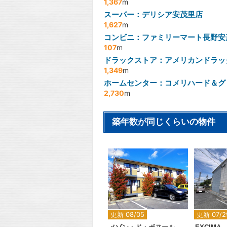
1,367
m
スーパー：デリシア安茂里店
1,627
m
コンビニ：ファミリーマート長野安
107
m
ドラックストア：アメリカンドラッ
1,349
m
ホームセンター：コメリハード＆グ
2,730
m
築年数が同じくらいの物件
2
更新 08/05
更新 07/2