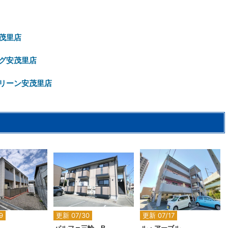
茂里店
グ安茂里店
リーン安茂里店
2
2
2
2
9
更新 07/30
更新 07/17