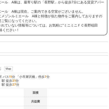
エール A棟は、最寄り駅の「長野駅」から徒歩7分にある賃貸アパー
エール A棟は現在、ご案内できる空室がございません。
にメゾンルミエール A棟と特徴が似た物件をご案内しておりますの
度ご覧になってください。
されていない情報等については、お気軽に”ミニミニＦＣ長野稲田
連絡ください！
市
Map
駅 バス
11
分 「小市犀沢橋」停歩
7
分
」駅 徒歩
21
分
」駅 徒歩
27
分
面積
共益費