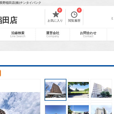
長野稲田店(株)チンタイバンク
0
0
稲田店
ミ
お気に入り
閲覧履歴
沿線検索
運営会社
お問合わせ
Line Search
Company
Contact