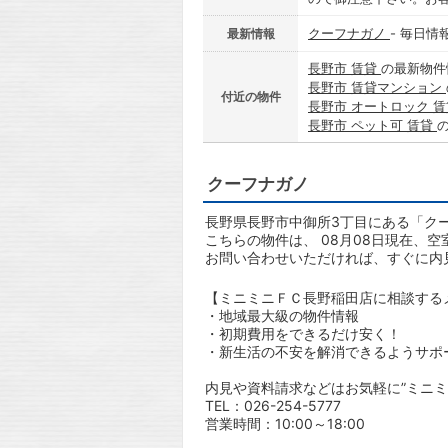
クーフナガノ
- 毎日情
最新情報
長野市 賃貸
の最新物件
長野市 賃貸マンション
付近の物件
長野市 オートロック 
長野市 ペット可 賃貸
クーフナガノ
長野県長野市中御所3丁目にある「クー
こちらの物件は、 08月08日現在、
お問い合わせいただければ、すぐに内
【ミニミニＦＣ長野稲田店に相談する
・地域最大級の物件情報
・初期費用をできるだけ安く！
・新生活の不安を解消できるようサポ
内見や資料請求などはお気軽に”ミニミ
TEL：026-254-5777
営業時間：10:00～18:00