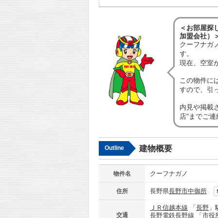
＜お部屋探し
加盟会社）
クーフナガ
す。
現在、空室
この物件に
すので、引
内見や掲載
店”までご
建物概要
Outline
クーフナガノ
物件名
長野県
長野市
中御所
住所
ＪＲ信越本線
「
長野
」
交通
長野電鉄長野線
「
市役