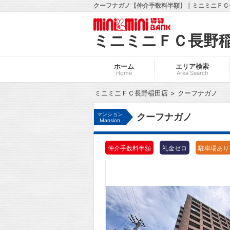
クーフナガノ【仲介手数料半額】｜ミニミニＦＣ
ミニミニＦＣ長野
ホーム
エリア検索
Home
Area Search
ミニミニＦＣ長野稲田店
クーフナガノ
マンション
クーフナガノ
Mansion
仲介手数料半額
礼金ゼロ
駐車場あり