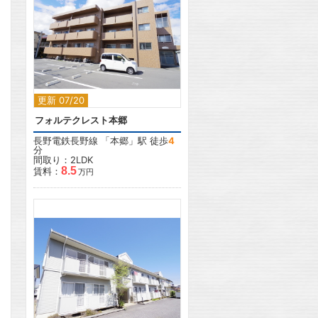
2
更新 07/20
フォルテクレスト本郷
長野電鉄長野線
「
本郷
」駅 徒歩
4
分
間取り：2LDK
8.5
賃料：
万円
2