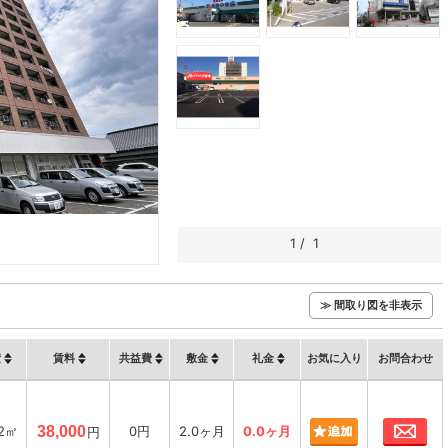
1
/
1
≫ 間取り図を非表示
積
賃料
共益費
敷金
礼金
お気に入り
お問合わせ
お
12㎡
38,000
0円
2.0ヶ月
0.0ヶ月
円