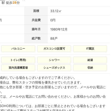
」駅 徒歩
28
分
面積
33.12㎡
円
共益費
0円
築年月
1980年12月
総戸数
88戸
バルコニー
ガスコンロ設置可
IT重説
トイレ(専用)
シャワー
給湯
室内洗濯機置場
シューズボックス
収納
ご成約している場合もございますのでご了承ください。
る場合は、弊社スタッフの情報を優先させていただきます。
の他にも空き部屋・空き予定のお部屋もございますので、メールやお電話に
い。
いては、メールやお電話にてお問い合わせください。お客様からのお問い合
す。
SOHO利用については、お部屋ごとに禁止とされている場合もございます
客様に代わって弊社スタッフが確認と交渉を行います。