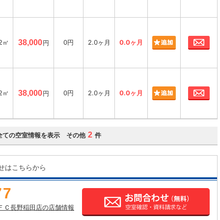
お
12㎡
38,000
0円
2.0ヶ月
0.0ヶ月
円
お
12㎡
38,000
0円
2.0ヶ月
0.0ヶ月
円
2
全ての空室情報を表示 その他
件
せはこちらから
77
ＦＣ長野稲田店の店舗情報