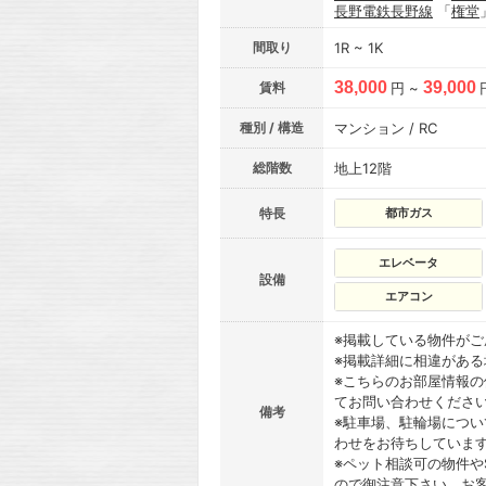
長野電鉄長野線
「
権堂
間取り
1R ~ 1K
38,000
39,000
賃料
円 ~
種別 / 構造
マンション / RC
総階数
地上12階
特長
都市ガス
エレベータ
設備
エアコン
※掲載している物件が
※掲載詳細に相違があ
※こちらのお部屋情報
てお問い合わせくださ
備考
※駐車場、駐輪場につ
わせをお待ちしていま
※ペット相談可の物件や
ので御注意下さい。お