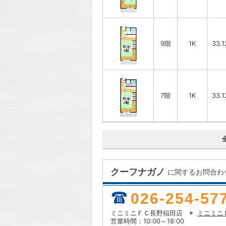
9階
1K
33.
7階
1K
33.
クーフナガノ
に関するお問合わ
026-254-57
ミニミニＦＣ長野稲田店
ミニミニ
営業時間：10:00～18:00