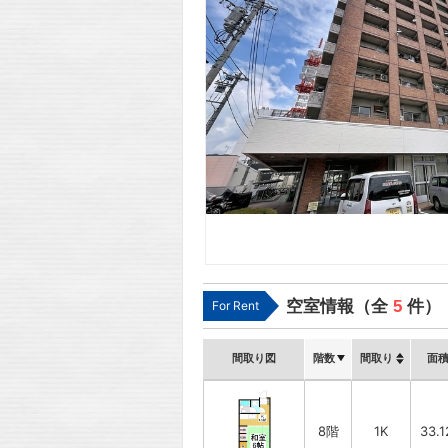
空室情報（全
5
件）
For Rent
間取り図
階数
間取り
面
8階
1K
33.