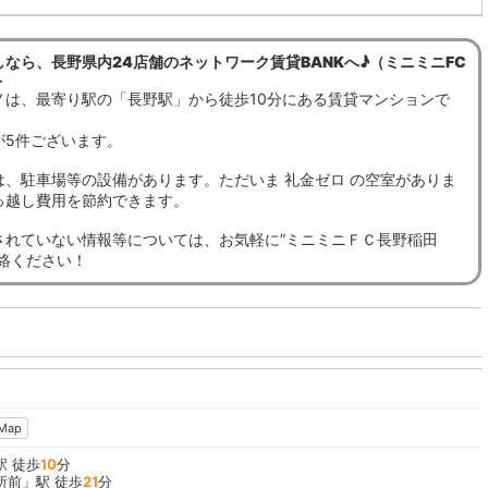
なら、長野県内24店舗のネットワーク賃貸BANKへ♪（ミニミニFC
＞
ノは、最寄り駅の「長野駅」から徒歩10分にある賃貸マンションで
が5件ございます。
は、駐車場等の設備があります。ただいま 礼金ゼロ の空室がありま
っ越し費用を節約できます。
されていない情報等については、お気軽に”ミニミニＦＣ長野稲田
連絡ください！
Map
駅 徒歩
10
分
所前
」駅 徒歩
21
分