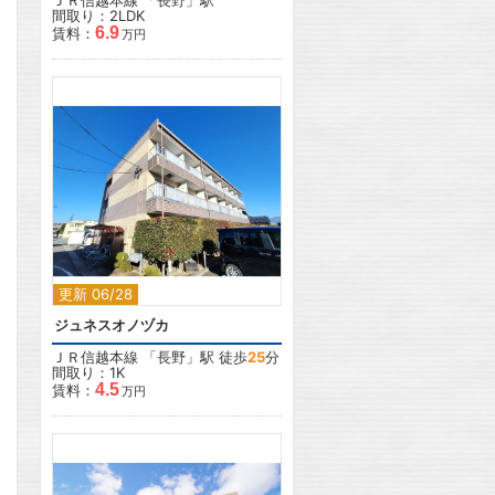
ＪＲ信越本線
「
長野
」駅
間取り：2LDK
6.9
賃料：
万円
2
更新 06/28
ジュネスオノヅカ
ＪＲ信越本線
「
長野
」駅 徒歩
25
分
間取り：1K
4.5
賃料：
万円