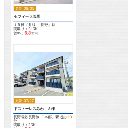
更新 08/05
セフィーラ若里
ＪＲ篠ノ井線
「
長野
」駅
間取り：2LDK
6.8
賃料：
万円
2
更新 07/27
ドストーレスみわ Ａ棟
長野電鉄長野線
「
本郷
」駅 徒歩
10
分
間取り：2DK