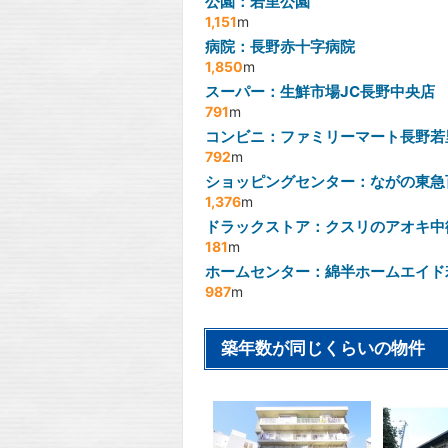
公園：若里公園
1,151
m
病院：長野赤十字病院
1,850
m
スーパー：生鮮市場JC長野中央店
791
m
コンビニ：ファミリーマート長野若
792
m
ショッピングセンター：ながの東急
1,376
m
ドラックストア：クスリのアオキ中
181
m
ホームセンター：綿半ホームエイド
987
m
築年数が同じくらいの物件