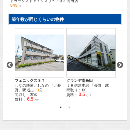
ドラックストア：クスリのアオキ高田店
545
m
築年数が同じくらいの物件
Ｍ
フェニックスＳＴ
グランデ南高田
ラフィ
」駅 徒
しなの鉄道北しなの
「
北長
ＪＲ信越本線
「
長野
」駅
長野電
野
」駅 徒歩
13
分
間取り：1K
徒歩
2
3.5
間取り：3DK
賃料：
間取り
万円
6.5
賃料：
賃料：
万円