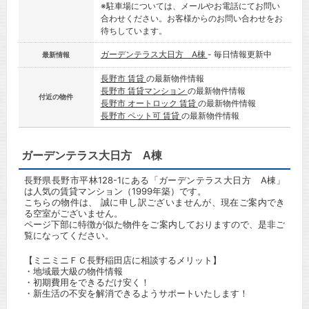
※駐車場については、メールやお電話にてお問い
合わせください。お客様からのお問い合わせをお
待ちしています。
ガーデンテラス大日方 A棟
- 毎日情報更新中
最新情報
長野市 賃貸
の最新物件情報
長野市 賃貸マンション
の最新物件情報
付近の物件
長野市 オートロック 賃貸
の最新物件情報
長野市 ペット可 賃貸
の最新物件情報
ガーデンテラス大日方 A棟
長野県長野市平林128-1にある「ガーデンテラス大日方 A棟」
は人気の賃貸マンション（1999年築）です。
こちらの物件は、 誠に申し訳ございませんが、現在ご案内でき
る空室がございません。
ページ下部に特徴が似た物件をご案内しておりますので、是非ご
覧になってください。
【ミニミニＦＣ長野稲田店に相談するメリット】
・地域最大級の物件情報
・初期費用をできるだけ安く！
・新生活の不安を解消できるようサポートいたします！