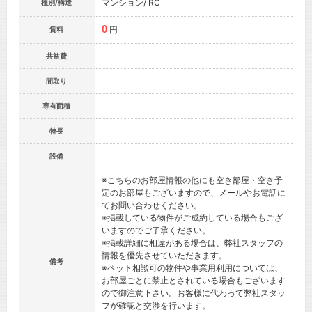
マンション/ RC
種別/構造
0
円
賃料
共益費
間取り
専有面積
特長
設備
※こちらのお部屋情報の他にも空き部屋・空き予
定のお部屋もございますので、メールやお電話に
てお問い合わせください。
※掲載している物件がご成約している場合もござ
いますのでご了承ください。
※掲載詳細に相違がある場合は、弊社スタッフの
情報を優先させていただきます。
備考
※ペット相談可の物件や事業用利用については、
お部屋ごとに禁止とされている場合もございます
ので御注意下さい。お客様に代わって弊社スタッ
フが確認と交渉を行います。