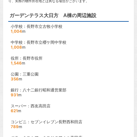
り、実際の物件所在地とは異なる場合がございます。
ガーデンテラス大日方 A棟の周辺施設
小学校：長野市立古牧小学校
1,004
m
中学校：長野市立櫻ケ岡中学校
1,008
m
役所：長野市役所
1,546
m
公園：三重公園
356
m
銀行：八十二銀行昭和通営業部
931
m
スーパー：西友高田店
621
m
コンビニ：セブンイレブン長野西和田店
789
m