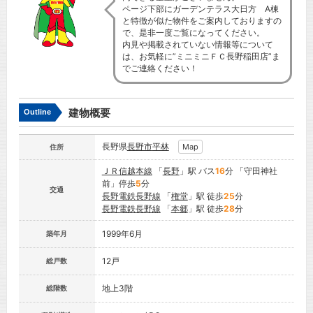
ページ下部にガーデンテラス大日方 A棟
と特徴が似た物件をご案内しておりますの
で、是非一度ご覧になってください。
内見や掲載されていない情報等について
は、お気軽に”ミニミニＦＣ長野稲田店”ま
でご連絡ください！
建物概要
Outline
長野県
長野市
平林
Map
住所
ＪＲ信越本線
「
長野
」駅 バス
16
分 「守田神社
前」停歩
5
分
交通
長野電鉄長野線
「
権堂
」駅 徒歩
25
分
長野電鉄長野線
「
本郷
」駅 徒歩
28
分
1999年6月
築年月
12戸
総戸数
地上3階
総階数