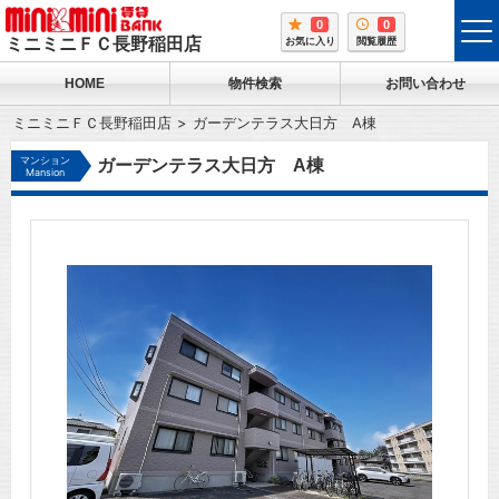
0
0
tog
ミニミニＦＣ長野稲田店
お気に入り
閲覧履歴
me
HOME
物件検索
お問い合わせ
ミニミニＦＣ長野稲田店
ガーデンテラス大日方 A棟
マンション
ガーデンテラス大日方 A棟
Mansion