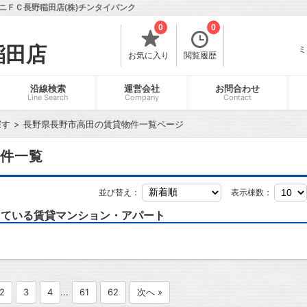
ニＦＣ長野稲田店(株)チンタイバンク
0
0
稲田店
ミ
お気に入り
閲覧履歴
沿線検索
運営会社
お問合わせ
Line Search
Company
Contact
探す
長野県長野市高田の賃貸物件一覧ページ
件一覧
並び替え：
表示棟数：
っている賃貸マンション・アパート
2
3
4
...
61
62
次へ »