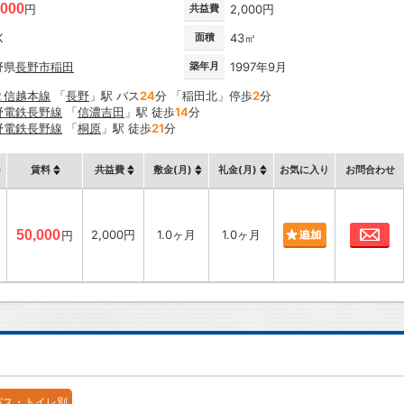
,000
円
共益費
2,000円
K
面積
43㎡
野県
長野市
稲田
築年月
1997年9月
Ｒ信越本線
「
長野
」駅 バス
24
分 「稲田北」停歩
2
分
野電鉄長野線
「
信濃吉田
」駅 徒歩
14
分
野電鉄長野線
「
桐原
」駅 徒歩
21
分
賃料
共益費
敷金(月)
礼金(月)
お気に入り
お問合わせ
お
50,000
2,000円
1.0ヶ月
1.0ヶ月
円
バス・トイレ別