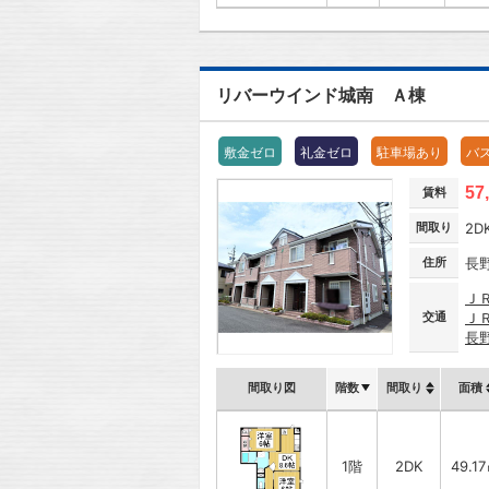
リバーウインド城南 Ａ棟
敷金ゼロ
礼金ゼロ
駐車場あり
バ
57
賃料
間取り
2D
住所
長
Ｊ
交通
Ｊ
長
間取り図
階数
間取り
面積
1階
2DK
49.1