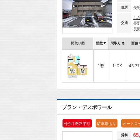
住所
長
し
交通
長
長
間取り図
階数
間取り
面積
1階
1LDK
43.7
プラン・デスポワール
仲介手数料半額
駐車場あり
オートロ
65
賃料