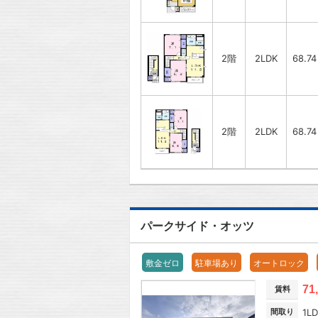
2階
2LDK
68.7
2階
2LDK
68.7
パークサイド・オッツ
敷金ゼロ
駐車場あり
オートロック
71
賃料
間取り
1L