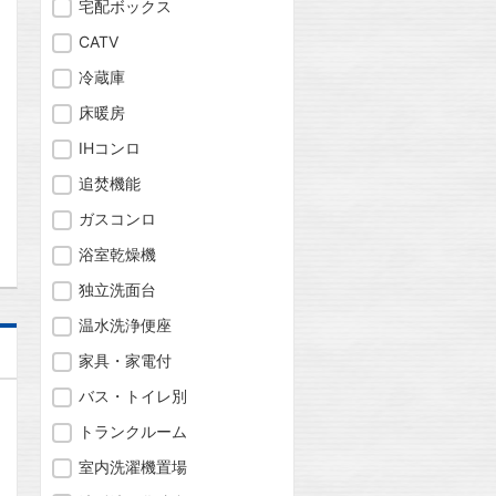
宅配ボックス
CATV
冷蔵庫
問合わせ
床暖房
IHコンロ
追焚機能
問合わせ
ガスコンロ
浴室乾燥機
独立洗面台
温水洗浄便座
家具・家電付
バス・トイレ別
トランクルーム
室内洗濯機置場