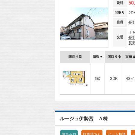
50
賃料
間取り
2D
住所
長
Ｊ
交通
長
長
間取り図
階数
間取り
面積
1階
2DK
43㎡
ルージュ伊勢宮 Ａ棟
敷金ゼロ
駐車場あり
ペット相談