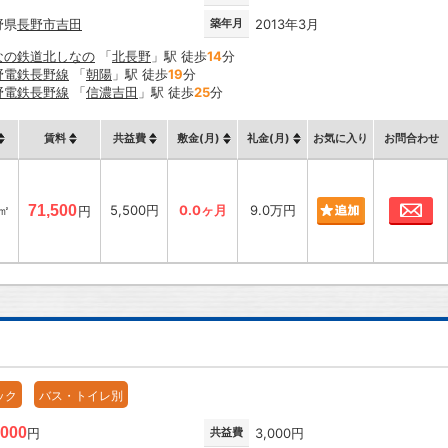
野県
長野市
吉田
築年月
2013年3月
なの鉄道北しなの
「
北長野
」駅 徒歩
14
分
野電鉄長野線
「
朝陽
」駅 徒歩
19
分
野電鉄長野線
「
信濃吉田
」駅 徒歩
25
分
賃料
共益費
敷金(月)
礼金(月)
お気に入り
お問合わせ
お
1㎡
71,500
5,500円
0.0ヶ月
9.0万円
円
ック
バス・トイレ別
,000
円
共益費
3,000円