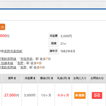
レ別
,000
円
共益費
3,000円
面積
21㎡
野県
長野市
新田町
築年月
1982年8月
野電鉄長野線
「
市役所前
」駅 徒歩
7
分
Ｒ信越本線
「
長野
」駅 徒歩
9
分
野電鉄長野線
「
長野
」駅 徒歩
9
分
賃料
共益費
敷金(月)
礼金(月)
お気に入り
お問合わせ
お
27,000
3,000円
1.0ヶ月
0.0ヶ月
円