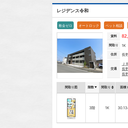
レジデンス令和
敷金ゼロ
オートロック
ペット相談
82
賃料
間取り
1K
住所
長
Ｊ
交通
長
長
間取り図
階数
間取り
面積
3階
1K
30.1