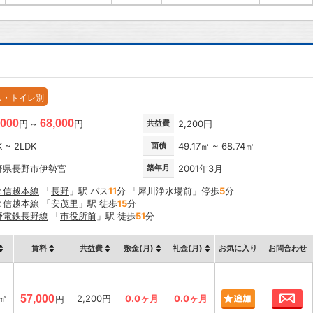
ス・トイレ別
,000
68,000
円 ~
円
共益費
2,200円
K ~ 2LDK
面積
49.17㎡ ~ 68.74㎡
野県
長野市
伊勢宮
築年月
2001年3月
Ｒ信越本線
「
長野
」駅 バス
11
分 「犀川浄水場前」停歩
5
分
Ｒ信越本線
「
安茂里
」駅 徒歩
15
分
野電鉄長野線
「
市役所前
」駅 徒歩
51
分
賃料
共益費
敷金(月)
礼金(月)
お気に入り
お問合わせ
お
7㎡
57,000
2,200円
0.0ヶ月
0.0ヶ月
円