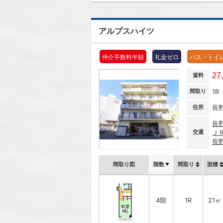
アルプスハイツ
仲介手数料半額
礼金ゼロ
バス・トイ
27
賃料
間取り
1R
住所
長
長
交通
Ｊ
長
間取り図
階数
間取り
面積
4階
1R
21㎡