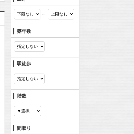
～
築年数
駅徒歩
階数
問合わせ
間取り