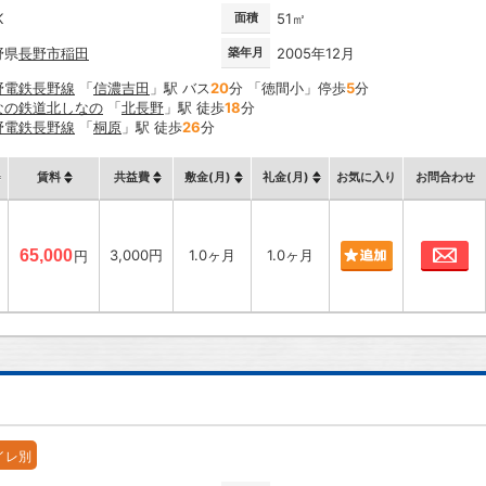
K
面積
51㎡
野県
長野市
稲田
築年月
2005年12月
野電鉄長野線
「
信濃吉田
」駅 バス
20
分 「徳間小」停歩
5
分
なの鉄道北しなの
「
北長野
」駅 徒歩
18
分
野電鉄長野線
「
桐原
」駅 徒歩
26
分
賃料
共益費
敷金(月)
礼金(月)
お気に入り
お問合わせ
お
65,000
3,000円
1.0ヶ月
1.0ヶ月
円
イレ別