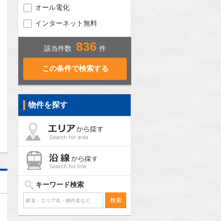
オール電化
インターネット無料
836
該当件数
件
物件を探す
問合わせ
Search for area
Search for line
キーワード検索