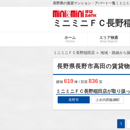
長野県の賃貸マンション・アパート一覧｜ミニミ
ミニミニＦＣ長野
ホーム
エリア検索
Home
Area Search
ミニミニＦＣ長野稲田店
地域・路線から
長野県長野市高田の賃貸物
619
836
建物
棟 / 部屋
室
ミニミニＦＣ長野稲田店が取り扱
長野市
上水内郡飯綱町
1