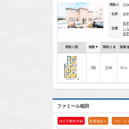
間取り
2D
住所
長
長
交通
し
長
間取り図
階数
間取り
面積
1階
2DK
51㎡
ファミール稲田
仲介手数料半額
駐車場あり
バス・ト