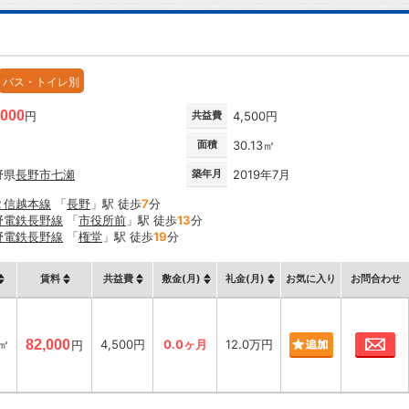
バス・トイレ別
,000
円
共益費
4,500円
面積
30.13㎡
野県
長野市
七瀬
築年月
2019年7月
Ｒ信越本線
「
長野
」駅 徒歩
7
分
野電鉄長野線
「
市役所前
」駅 徒歩
13
分
野電鉄長野線
「
権堂
」駅 徒歩
19
分
賃料
共益費
敷金(月)
礼金(月)
お気に入り
お問合わせ
お
3㎡
82,000
4,500円
0.0ヶ月
12.0万円
円