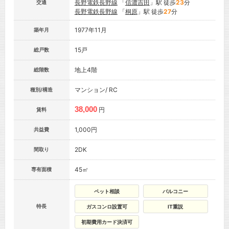
長野電鉄長野線
「
信濃吉田
」駅 徒歩
23
分
交通
長野電鉄長野線
「
桐原
」駅 徒歩
27
分
1977年11月
築年月
15戸
総戸数
地上4階
総階数
マンション/ RC
種別/構造
38,000
円
賃料
1,000円
共益費
2DK
間取り
45㎡
専有面積
ペット相談
バルコニー
特長
ガスコンロ設置可
IT重説
初期費用カード決済可