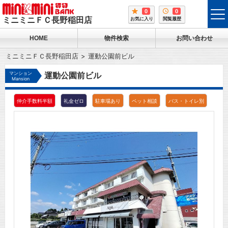
0
0
tog
ミニミニＦＣ長野稲田店
お気に入り
閲覧履歴
me
HOME
物件検索
お問い合わせ
ミニミニＦＣ長野稲田店
運動公園前ビル
マンション
運動公園前ビル
Mansion
仲介手数料半額
礼金ゼロ
駐車場あり
ペット相談
バス・トイレ別