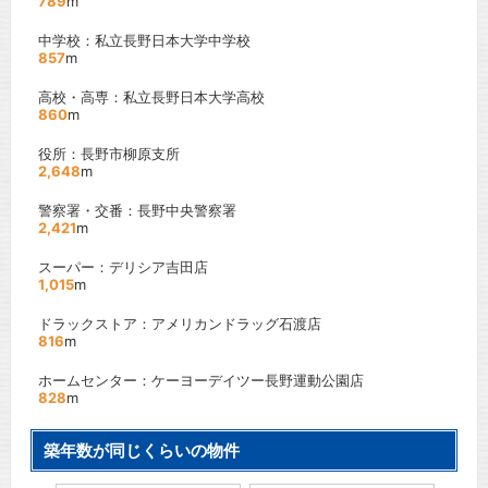
789
m
中学校：私立長野日本大学中学校
857
m
高校・高専：私立長野日本大学高校
860
m
役所：長野市柳原支所
2,648
m
警察署・交番：長野中央警察署
2,421
m
スーパー：デリシア吉田店
1,015
m
ドラックストア：アメリカンドラッグ石渡店
816
m
ホームセンター：ケーヨーデイツー長野運動公園店
828
m
築年数が同じくらいの物件