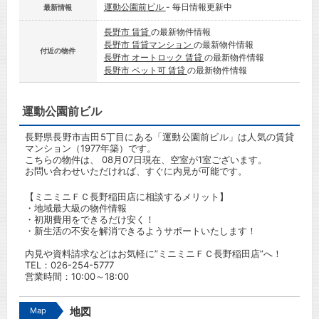
運動公園前ビル
- 毎日情報更新中
最新情報
長野市 賃貸
の最新物件情報
長野市 賃貸マンション
の最新物件情報
付近の物件
長野市 オートロック 賃貸
の最新物件情報
長野市 ペット可 賃貸
の最新物件情報
運動公園前ビル
長野県長野市吉田5丁目にある「運動公園前ビル」は人気の賃貸
マンション（1977年築）です。
こちらの物件は、 08月07日現在、空室が1室ございます。
お問い合わせいただければ、すぐに内見が可能です。
【ミニミニＦＣ長野稲田店に相談するメリット】
・地域最大級の物件情報
・初期費用をできるだけ安く！
・新生活の不安を解消できるようサポートいたします！
内見や資料請求などはお気軽に”ミニミニＦＣ長野稲田店”へ！
TEL：
026-254-5777
営業時間：10:00～18:00
Map
地図