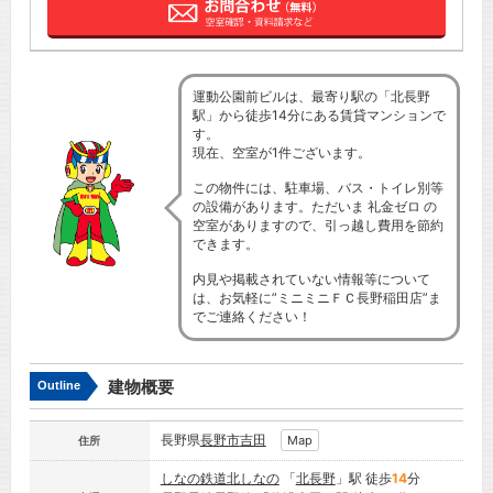
運動公園前ビルは、最寄り駅の「北長野
駅」から徒歩14分にある賃貸マンションで
す。
現在、空室が1件ございます。
この物件には、駐車場、バス・トイレ別等
の設備があります。ただいま 礼金ゼロ の
空室がありますので、引っ越し費用を節約
できます。
内見や掲載されていない情報等について
は、お気軽に”ミニミニＦＣ長野稲田店”ま
でご連絡ください！
建物概要
Outline
長野県
長野市
吉田
Map
住所
しなの鉄道北しなの
「
北長野
」駅 徒歩
14
分