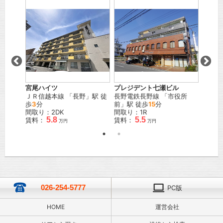
宮尾ハイツ
プレジデント七瀬ビル
ハイツ
「
北長
ＪＲ信越本線
「
長野
」駅 徒
長野電鉄長野線
「
市役所
しなの
歩
3
分
前
」駅 徒歩
15
分
才
」駅
間取り：2DK
間取り：1R
間取り
5.8
5.5
賃料：
賃料：
賃料：
万円
万円
026-254-5777
PC版
HOME
運営会社