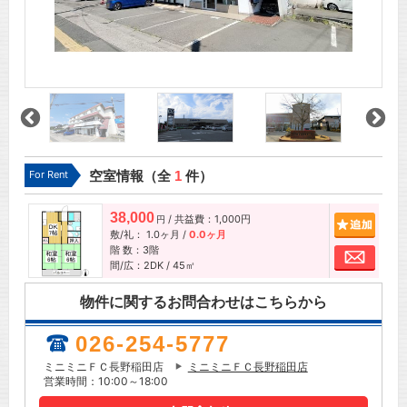
For Rent
空室情報（全
1
件）
38,000
/ 共益費：1,000円
追加
円
敷/礼：
1.0ヶ月
/
0.0ヶ月
階 数：3階
お問
間/広：2DK / 45㎡
物件に関するお問合わせはこちらから
026-254-5777
ミニミニＦＣ長野稲田店
ミニミニＦＣ長野稲田店
営業時間：10:00～18:00