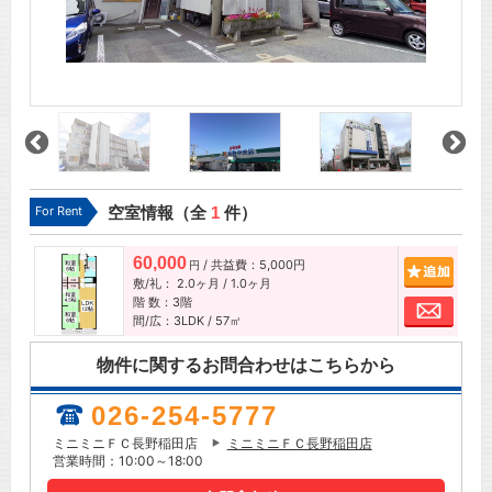
For Rent
空室情報（全
1
件）
60,000
/ 共益費：5,000円
追加
円
敷/礼：
2.0ヶ月
/
1.0ヶ月
階 数：3階
お問
間/広：3LDK / 57㎡
物件に関するお問合わせはこちらから
026-254-5777
ミニミニＦＣ長野稲田店
ミニミニＦＣ長野稲田店
営業時間：10:00～18:00