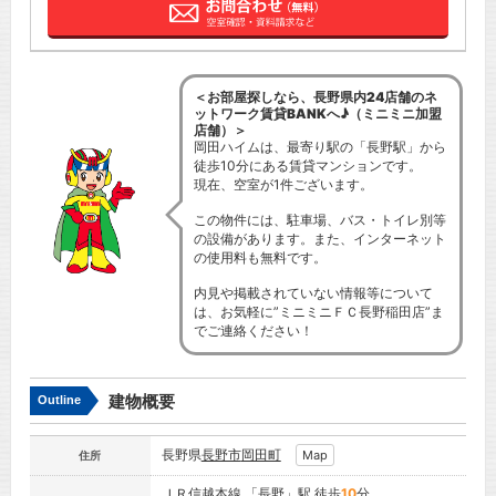
＜お部屋探しなら、長野県内24店舗のネ
ットワーク賃貸BANKへ♪（ミニミニ加盟
店舗）＞
岡田ハイムは、最寄り駅の「長野駅」から
徒歩10分にある賃貸マンションです。
現在、空室が1件ございます。
この物件には、駐車場、バス・トイレ別等
の設備があります。また、インターネット
の使用料も無料です。
内見や掲載されていない情報等について
は、お気軽に”ミニミニＦＣ長野稲田店”ま
でご連絡ください！
建物概要
Outline
長野県
長野市
岡田町
Map
住所
ＪＲ信越本線
「
長野
」駅 徒歩
10
分