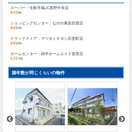
スーパー：生鮮市場JC長野中央店
930
m
ショッピングセンター：ながの東急百貨店
896
m
ドラックストア：マツモトキヨシ石堂町店
699
m
ホームセンター：綿半ホームエイド若里店
2,131
m
築年数が同じくらいの物件