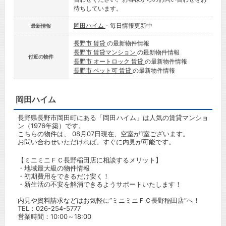
待ちしています。
岡田ハイム
- 毎日情報更新中
最新情報
長野市 賃貸
の最新物件情報
長野市 賃貸マンション
の最新物件情報
付近の物件
長野市 オートロック 賃貸
の最新物件情報
長野市 ペット可 賃貸
の最新物件情報
岡田ハイム
長野県長野市岡田町にある「岡田ハイム」は人気の賃貸マンショ
ン（1976年築）です。
こちらの物件は、 08月07日現在、空室が1室ございます。
お問い合わせいただければ、すぐに内見が可能です。
【ミニミニＦＣ長野稲田店に相談するメリット】
・地域最大級の物件情報
・初期費用をできるだけ安く！
・新生活の不安を解消できるようサポートいたします！
内見や資料請求などはお気軽に”ミニミニＦＣ長野稲田店”へ！
TEL：
026-254-5777
営業時間：10:00～18:00