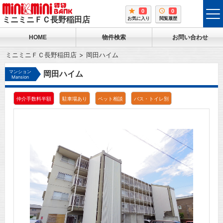
0
0
tog
ミニミニＦＣ長野稲田店
お気に入り
閲覧履歴
me
HOME
物件検索
お問い合わせ
ミニミニＦＣ長野稲田店
岡田ハイム
マンション
岡田ハイム
Mansion
仲介手数料半額
駐車場あり
ペット相談
バス・トイレ別