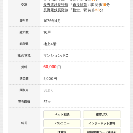
長野電鉄長野線
「
市役所前
」駅 徒歩
15
分
交通
長野電鉄長野線
「
権堂
」駅 徒歩
23
分
1976年4月
築年月
16戸
総戸数
地上4階
総階数
マンション/ RC
種別/構造
60,000
円
賃料
5,000円
共益費
3LDK
間取り
57㎡
専有面積
ペット相談
都市ガス
特長
バルコニー
インターネット無料
IT重説
初期費用カード決済可