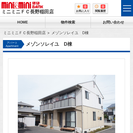
0
0
tog
ミニミニＦＣ長野稲田店
お気に入り
閲覧履歴
me
HOME
物件検索
お問い合わせ
ミニミニＦＣ長野稲田店
メゾンソレイユ D棟
アパート
メゾンソレイユ D棟
Apartment