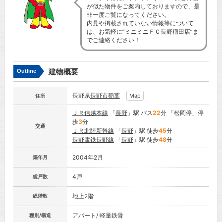
が似た物件をご案内しておりますので、是
非一度ご覧になってください。
内見や掲載されていない情報等について
は、お気軽に”ミニミニＦＣ長野稲田店”ま
でご連絡ください！
建物概要
Outline
長野県
長野市
稲葉
Map
住所
ＪＲ信越本線
「
長野
」駅 バス
22
分 「松岡停」停
歩
3
分
交通
ＪＲ北陸新幹線
「
長野
」駅 徒歩
45
分
長野電鉄長野線
「
長野
」駅 徒歩
48
分
2004年2月
築年月
4戸
総戸数
地上2階
総階数
アパート/ 軽量鉄骨
種別/構造