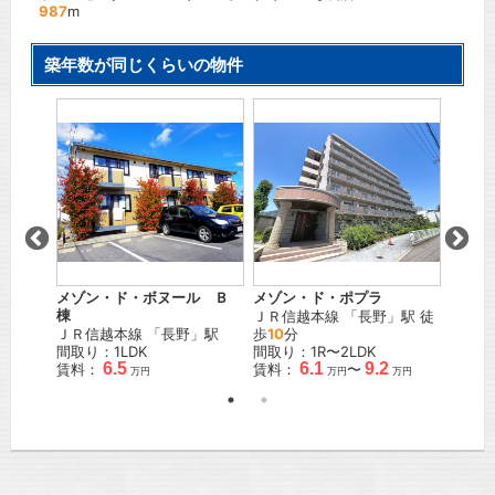
987
m
築年数が同じくらいの物件
メゾン・ド・ボヌール Ｂ
メゾン・ド・ポプラ
サンビ
」駅
棟
ＪＲ信越本線
「
長野
」駅 徒
長野電
ＪＲ信越本線
「
長野
」駅
歩
10
分
徒歩
2
間取り：1LDK
間取り：1R〜2LDK
間取り
6.5
6.1
9.2
賃料：
賃料：
〜
賃料：
万円
万円
万円