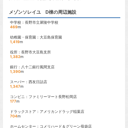
メゾンソレイユ D棟の周辺施設
中学校：長野市立犀陵中学校
469
m
幼稚園・保育園：大豆島保育園
1,419
m
役所：長野市大豆島支所
1,382
m
銀行：八十二銀行風間支店
1,390
m
スーパー：西友日詰店
1,347
m
コンビニ：ファミリーマート長野松岡店
177
m
ドラックストア：アメリカンドラッグ稲葉店
704
m
ホームセンター：コメリハード＆グリーン母袋店