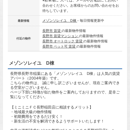
※駐車場については、メールやお電話にてお問い
合わせください。お客様からのお問い合わせをお
待ちしています。
メゾンソレイユ D棟
- 毎日情報更新中
最新情報
長野市 賃貸
の最新物件情報
長野市 賃貸マンション
の最新物件情報
付近の物件
長野市 オートロック 賃貸
の最新物件情報
長野市 ペット可 賃貸
の最新物件情報
メゾンソレイユ D棟
長野県長野市稲葉にある「メゾンソレイユ D棟」は人気の賃貸
アパート（2004年築）です。
こちらの物件は、 誠に申し訳ございませんが、現在ご案内でき
る空室がございません。
ページ下部に特徴が似た物件をご案内しておりますので、是非ご
覧になってください。
【ミニミニＦＣ長野稲田店に相談するメリット】
・地域最大級の物件情報
・初期費用をできるだけ安く！
・新生活の不安を解消できるようサポートいたします！