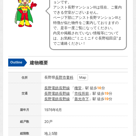
ョンです。
アシスト長野マンションⅢは現在、ご案内
できる空室がございません。
ページ下部にアシスト長野マンションⅢと
特徴が似た物件をご案内しておりますの
で、是非一度ご覧になってください。
内見や掲載されていない情報等について
は、お気軽に”ミニミニＦＣ長野稲田店”ま
でご連絡ください！
建物概要
Outline
長野県
長野市
妻科
Map
住所
長野電鉄長野線
「
権堂
」駅 徒歩
16
分
長野電鉄長野線
「
市役所前
」駅 徒歩
19
分
交通
長野電鉄長野線
「
善光寺下
」駅 徒歩
19
分
1976年6月
築年月
20戸
総戸数
地上5階
総階数