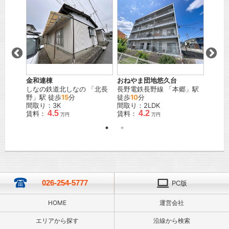
金和連棟
おねやま団地悠久台
寺沢ア
郷
」駅
しなの鉄道北しなの
「
北長
長野電鉄長野線
「
本郷
」駅
ＪＲ信
野
」駅 徒歩
15
分
徒歩
10
分
間取り
間取り：3K
間取り：2LDK
賃料：
4.5
4.2
賃料：
賃料：
万円
万円
026-254-5777
PC版
HOME
運営会社
エリアから探す
沿線から検索