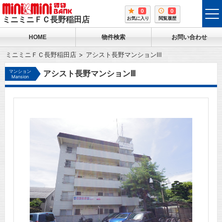
0
0
tog
ミニミニＦＣ長野稲田店
お気に入り
閲覧履歴
me
HOME
物件検索
お問い合わせ
ミニミニＦＣ長野稲田店
アシスト長野マンションⅢ
マンション
アシスト長野マンションⅢ
Mansion