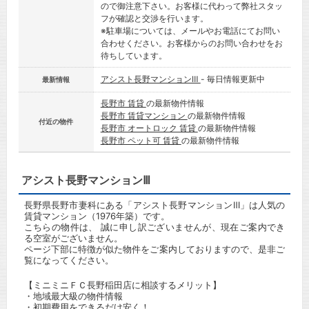
ので御注意下さい。お客様に代わって弊社スタッ
フが確認と交渉を行います。
※駐車場については、メールやお電話にてお問い
合わせください。お客様からのお問い合わせをお
待ちしています。
アシスト長野マンションⅢ
- 毎日情報更新中
最新情報
長野市 賃貸
の最新物件情報
長野市 賃貸マンション
の最新物件情報
付近の物件
長野市 オートロック 賃貸
の最新物件情報
長野市 ペット可 賃貸
の最新物件情報
アシスト長野マンションⅢ
長野県長野市妻科にある「アシスト長野マンションⅢ」は人気の
賃貸マンション（1976年築）です。
こちらの物件は、 誠に申し訳ございませんが、現在ご案内でき
る空室がございません。
ページ下部に特徴が似た物件をご案内しておりますので、是非ご
覧になってください。
【ミニミニＦＣ長野稲田店に相談するメリット】
・地域最大級の物件情報
・初期費用をできるだけ安く！