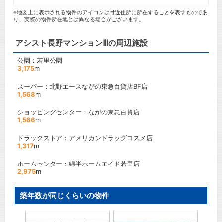
※地図上に表示される物件のアイコンは付近住所に所在することを表すものであ
り、実際の物件所在地とは異なる場合がございます。
アシスト長野マンションⅢの周辺施設
公園：若里公園
3,175
m
スーパー：北野エースながの東急百貨店BF店
1,568
m
ショッピングセンター：ながの東急百貨店
1,566
m
ドラックストア：アメリカンドラッグコスメ店
1,317
m
ホームセンター：綿半ホームエイド若里店
2,975
m
築年数が同じくらいの物件