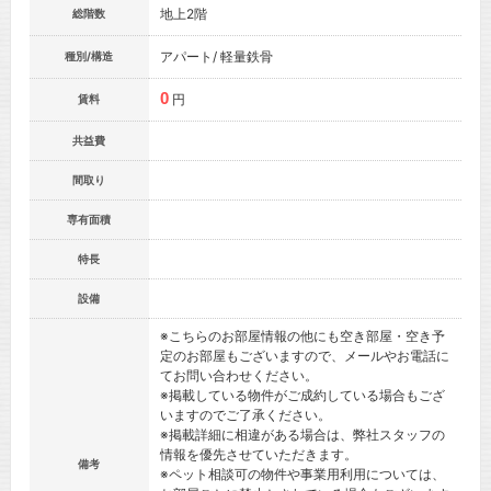
地上2階
総階数
アパート/ 軽量鉄骨
種別/構造
0
円
賃料
共益費
間取り
専有面積
特長
設備
※こちらのお部屋情報の他にも空き部屋・空き予
定のお部屋もございますので、メールやお電話に
てお問い合わせください。
※掲載している物件がご成約している場合もござ
いますのでご了承ください。
※掲載詳細に相違がある場合は、弊社スタッフの
情報を優先させていただきます。
備考
※ペット相談可の物件や事業用利用については、