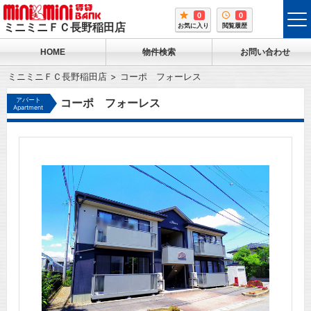
0
0
tog
ミニミニＦＣ長野稲田店
お気に入り
閲覧履歴
me
HOME
物件検索
お問い合わせ
ミニミニＦＣ長野稲田店
コーポ フォーレス
アパート
コーポ フォーレス
Apartment