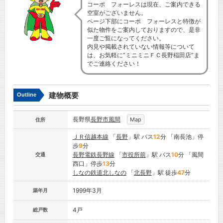
コーポ フォーレスは現在、ご案内できる
空室がございません。
ページ下部にコーポ フォーレスと特徴が
似た物件をご案内しておりますので、是非
一度ご覧になってください。
内見や掲載されていない情報等について
は、お気軽に”ミニミニＦＣ長野稲田店”ま
でご連絡ください！
建物概要
Outline
長野県
長野市
風間
Map
住所
ＪＲ信越本線
「
長野
」駅 バス
12
分 「南長池」停
歩
9
分
長野電鉄長野線
「
市役所前
」駅 バス
10
分 「風間
交通
西口」停歩
13
分
しなの鉄道北しなの
「
北長野
」駅 徒歩
47
分
1999年3月
築年月
4戸
総戸数