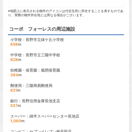
※地図上に表示される物件のアイコンは付近住所に所在することを表すものであ
り、実際の物件所在地とは異なる場合がございます。
コーポ フォーレスの周辺施設
小学校：長野市立緑ケ丘小学校
658
m
中学校：長野市立三陽中学校
828
m
幼稚園・保育園：風間保育園
384
m
郵便局：三陽簡易郵便局
621
m
銀行：長野信用金庫長池支店
537
m
スーパー：綿半スーパーセンター長池店
1,060
m
コンビニ：セブンイレブン南高田店