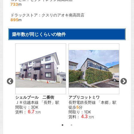
733
m
ドラックストア：クスリのアオキ南高田店
895
m
築年数が同じくらいの物件
シェルブール 二番街
アプリコットミワ
スイー
」駅
ＪＲ信越本線
「
長野
」駅
長野電鉄長野線
「
本郷
」駅
長野電
間取り：3DK
徒歩
5
分
徒歩
3
6.7
賃料：
間取り：1DK
間取り
万円
4.3
賃料：
賃料：
万円