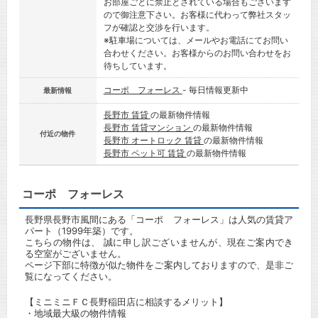
お部屋ごとに禁止とされている場合もございます
ので御注意下さい。お客様に代わって弊社スタッ
フが確認と交渉を行います。
※駐車場については、メールやお電話にてお問い
合わせください。お客様からのお問い合わせをお
待ちしています。
コーポ フォーレス
- 毎日情報更新中
最新情報
長野市 賃貸
の最新物件情報
長野市 賃貸マンション
の最新物件情報
付近の物件
長野市 オートロック 賃貸
の最新物件情報
長野市 ペット可 賃貸
の最新物件情報
コーポ フォーレス
長野県長野市風間にある「コーポ フォーレス」は人気の賃貸ア
パート（1999年築）です。
こちらの物件は、 誠に申し訳ございませんが、現在ご案内でき
る空室がございません。
ページ下部に特徴が似た物件をご案内しておりますので、是非ご
覧になってください。
【ミニミニＦＣ長野稲田店に相談するメリット】
・地域最大級の物件情報