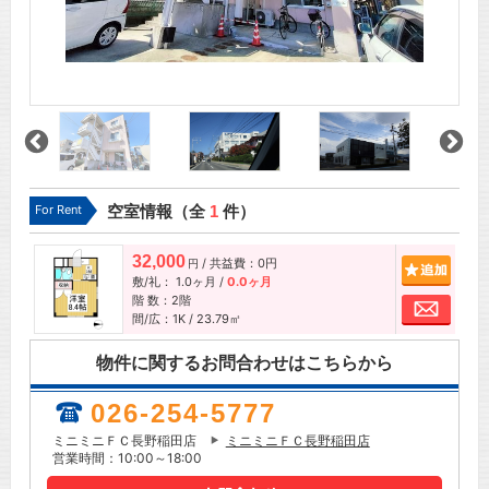
For Rent
空室情報（全
1
件）
32,000
/ 共益費：0円
追加
円
敷/礼：
1.0ヶ月
/
0.0ヶ月
階 数：2階
お問
間/広：1K / 23.79㎡
物件に関するお問合わせはこちらから
026-254-5777
ミニミニＦＣ長野稲田店
ミニミニＦＣ長野稲田店
営業時間：10:00～18:00