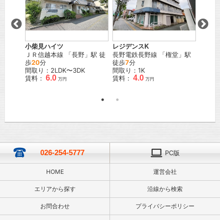
Ａ棟
小柴見ハイツ
レジデンスK
メゾン
」駅
ＪＲ信越本線
「
長野
」駅 徒
長野電鉄長野線
「
権堂
」駅
号
歩
20
分
徒歩
7
分
しなの
間取り：2LDK〜3DK
間取り：1K
野
」駅
6.0
4.0
賃料：
賃料：
間取り
万円
万円
賃料：
026-254-5777
PC版
HOME
運営会社
エリアから探す
沿線から検索
お問合わせ
プライバシーポリシー