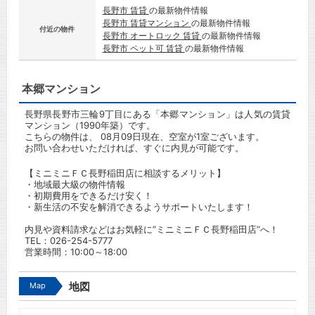
長野市 賃貸
の最新物件情報
長野市 賃貸マンション
の最新物件情報
付近の物件
長野市 オートロック 賃貸
の最新物件情報
長野市 ペット可 賃貸
の最新物件情報
本郷マンション
長野県長野市三輪9丁目にある「本郷マンション」は人気の賃貸
マンション（1990年築）です。
こちらの物件は、 08月09日現在、空室が1室ございます。
お問い合わせいただければ、すぐに内見が可能です。
【ミニミニＦＣ長野稲田店に相談するメリット】
・地域最大級の物件情報
・初期費用をできるだけ安く！
・新生活の不安を解消できるようサポートいたします！
内見や資料請求などはお気軽に”ミニミニＦＣ長野稲田店”へ！
TEL：
026-254-5777
営業時間：10:00～18:00
Map
地図