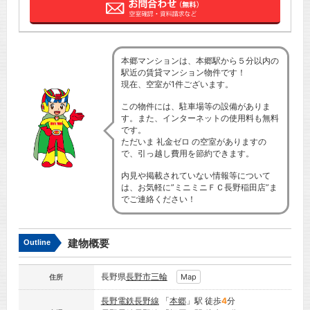
本郷マンションは、本郷駅から５分以内の
駅近の賃貸マンション物件です！
現在、空室が1件ございます。
この物件には、駐車場等の設備がありま
す。また、インターネットの使用料も無料
です。
ただいま 礼金ゼロ の空室がありますの
で、引っ越し費用を節約できます。
内見や掲載されていない情報等について
は、お気軽に”ミニミニＦＣ長野稲田店”ま
でご連絡ください！
建物概要
Outline
長野県
長野市
三輪
Map
住所
長野電鉄長野線
「
本郷
」駅 徒歩
4
分