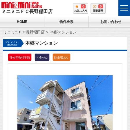
0
0
tog
ミニミニＦＣ長野稲田店
お気に入り
閲覧履歴
me
HOME
物件検索
お問い合わせ
ミニミニＦＣ長野稲田店
本郷マンション
マンション
本郷マンション
Mansion
仲介手数料半額
礼金ゼロ
駐車場あり