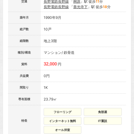
長野電鉄長野線
「
桐原
」駅 徒歩
11
分
交通
長野電鉄長野線
「
善光寺下
」駅 徒歩
18
分
1990年9月
築年月
10戸
総戸数
地上3階
総階数
マンション/ 鉄骨造
種別/構造
32,000
円
賃料
0円
共益費
1K
間取り
23.79㎡
専有面積
フローリング
角部屋
特長
インターネット無料
IT重説
オール洋室