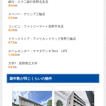
銀行：八十二銀行長野北支店
890
m
スーパー：デリシア三輪店
934
m
コンビニ：ファミリーマート長野宇木店
609
m
ドラックストア：アメリカンドラッグ長野三輪店
873
m
ホームセンター：ヤマダデンキTecc LIFE
1,068
m
大学1：長野県立大学
691
m
築年数が同じくらいの物件