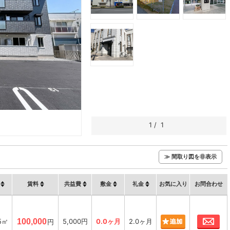
1
/
1
≫ 間取り図を非表示
賃料
共益費
敷金
礼金
お気に入り
お問合わせ
お
5㎡
100,000
5,000円
0.0ヶ月
2.0ヶ月
円