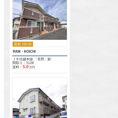
2
更新 08/06
RAM・KOICHI
ＪＲ信越本線
「
長野
」駅
間取り：1LDK
5.0
賃料：
万円
2