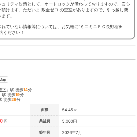
キュリティ対策として、オートロックが備わっておりますので、安心
い頂けます。ただいま 敷金ゼロ の空室がありますので、引っ越し費
きます。
されていない情報等については、お気軽に”ミニミニＦＣ長野稲田
連絡ください！
Map
寺下
」駅 徒歩
14
分
」駅 徒歩
19
分
駅 徒歩
26
分
面積
54.45㎡
00
円
共益費
5,000円
築年月
2026年7月