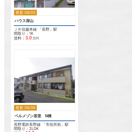
更新 08/03
ハウス深山
ＪＲ信越本線
「
長野
」駅
間取り：1K
3.0
賃料：
万円
2
更新 08/06
ベルメゾン若里 N棟
長野電鉄長野線
「
市役所前
」駅
間取り：2LDK