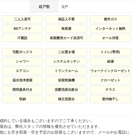
総戸数
9戸
二人入居可
保証人不要
都市ガス
BSアンテナ
角部屋
インターネット無料
IT重説
初期費用カード決済可
オール洋室
宅配ボックス
ごみ置き場
トイレ(専用)
シャワー
システムキッチン
給湯
エアコン
トランクルーム
ウォークインクローゼット
温水洗浄便座
浴室乾燥機
クローゼット
照明器具付き
洗髪洗面化粧台
テラス
収納
独立洗面台
室内物干し
ご成約している場合もございますのでご了承ください。
る場合は、弊社スタッフの情報を優先させていただきます。
の他にも空き部屋・空き予定のお部屋もございますので、メールやお電話に