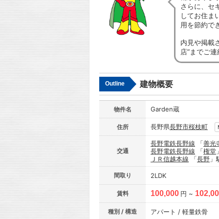
さらに、セ
してお住ま
用を節約で
内見や掲載
店”までご
建物概要
Outline
Garden蔵
物件名
長野県
長野市
桜枝町
住所
長野電鉄長野線
「
善光
交通
長野電鉄長野線
「
権堂
ＪＲ信越本線
「
長野
」
間取り
2LDK
100,000
102,0
賃料
円 ~
種別 / 構造
アパート / 軽量鉄骨