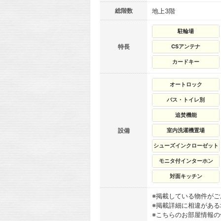
総階数
地上3階
駐輪場
特長
CSアンテナ
カードキー
オートロック
バス・トイレ別
追焚機能
設備
室内洗濯機置場
シューズインクローゼット
モニタ付インターホン
対面キッチン
※掲載している物件が
※掲載詳細に相違があ
※こちらのお部屋情報