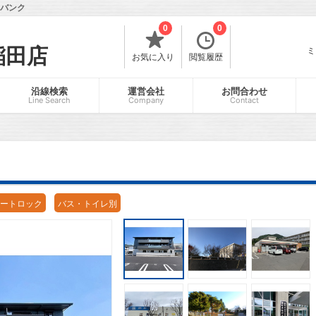
イバンク
0
0
稲田店
ミ
お気に入り
閲覧履歴
沿線検索
運営会社
お問合わせ
Line Search
Company
Contact
ートロック
バス・トイレ別