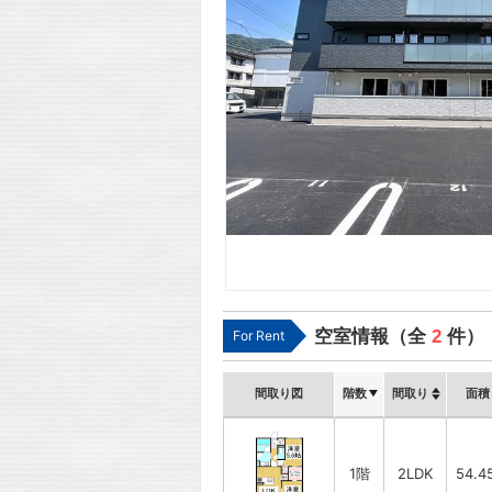
空室情報（全
2
件）
For Rent
間取り図
階数
間取り
面積
1階
2LDK
54.4