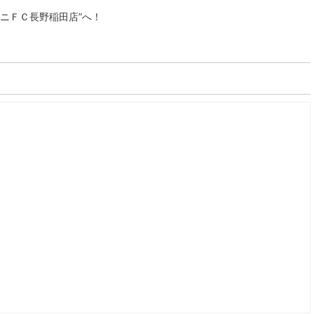
ニＦＣ長野稲田店”へ！