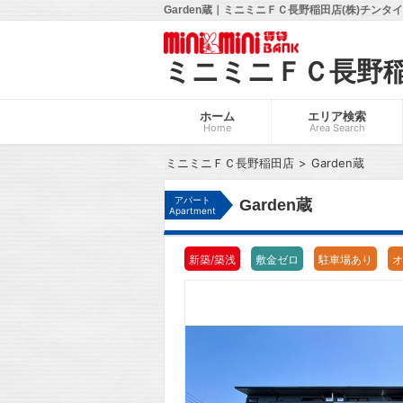
Garden蔵｜ミニミニＦＣ長野稲田店(株)チンタ
ミニミニＦＣ長野
ホーム
エリア検索
Home
Area Search
ミニミニＦＣ長野稲田店
Garden蔵
アパート
Garden蔵
Apartment
新築/築浅
敷金ゼロ
駐車場あり
オ