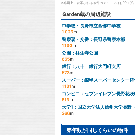
※地図上に表示される物件のアイコンは付近住所
Garden蔵の周辺施設
中学校：長野市立西部中学校
1,025
m
警察署・交番：長野県警察本部
1,130
m
公園：往生寺公園
655
m
銀行：八十二銀行大門町支店
573
m
スーパー：綿半スーパーセンター権
1,181
m
コンビニ：セブンイレブン長野花咲
513
m
大学1：国立大学法人信州大学長野
366
m
築年数が同じくらいの物件