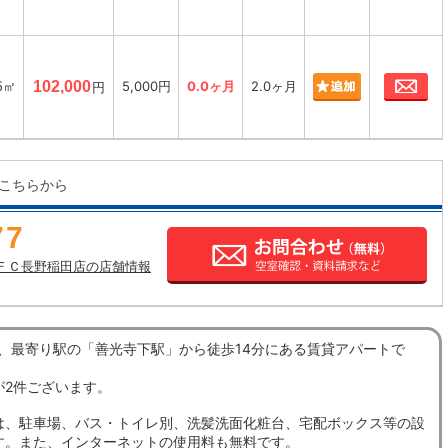
お
5㎡
102,000
5,000円
0.0ヶ月
2.0ヶ月
円
こちらから
77
ＦＣ長野稲田店の店舗情報
蔵は、最寄り駅の「善光寺下駅」から徒歩14分にある賃貸アパートで
が2件ございます。
は、駐車場、バス・トイレ別、洗髪洗面化粧台、宅配ボックス等の設
す。また、インターネットの使用料も無料です。