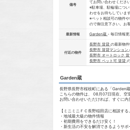
てお問い合わせくださ
備考
※駐車場、駐輪場につ
わせをお待ちしていま
※ペット相談可の物件や
ので御注意下さい。お
Garden蔵
- 毎日情報
最新情報
長野市 賃貸
の最新物件
長野市 賃貸マンション
付近の物件
長野市 オートロック 
長野市 ペット可 賃貸
Garden蔵
長野県長野市桜枝町にある「Garden
こちらの物件は、 08月07日現在、空
お問い合わせいただければ、すぐに内
【ミニミニＦＣ長野稲田店に相談する
・地域最大級の物件情報
・初期費用をできるだけ安く！
・新生活の不安を解消できるようサポ