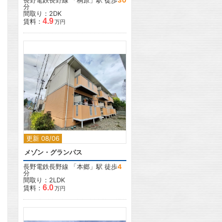
長野電鉄長野線
「
桐原
」駅 徒歩
30
分
間取り：2DK
4.9
賃料：
万円
2
更新 08/06
メゾン・グランパス
長野電鉄長野線
「
本郷
」駅 徒歩
4
分
間取り：2LDK
6.0
賃料：
万円