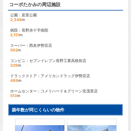
コーポたかみの周辺施設
公園：若里公園
2,348
m
病院：長野赤十字病院
2,151
m
スーパー：西友伊勢宮店
592
m
コンビニ：セブンイレブン長野工業高校前店
329
m
ドラックストア：アメリカンドラッグ伊勢宮店
499
m
ホームセンター：コメリハード＆グリーン安茂里店
513
m
築年数が同じくらいの物件