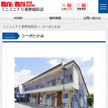
0
0
tog
ミニミニＦＣ長野稲田店
お気に入り
閲覧履歴
me
HOME
物件検索
お問い合わせ
ミニミニＦＣ長野稲田店
コーポたかみ
アパート
コーポたかみ
Apartment