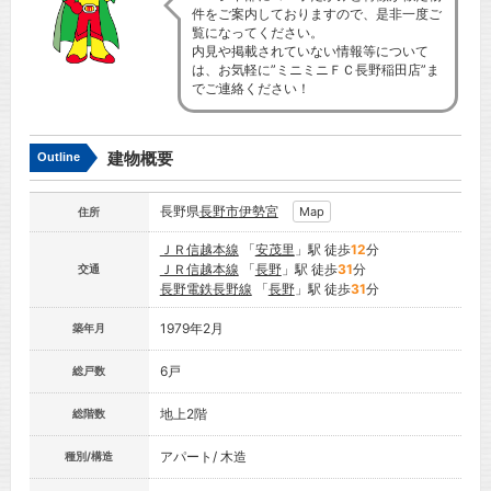
件をご案内しておりますので、是非一度ご
覧になってください。
内見や掲載されていない情報等について
は、お気軽に”ミニミニＦＣ長野稲田店”ま
でご連絡ください！
建物概要
Outline
長野県
長野市
伊勢宮
Map
住所
ＪＲ信越本線
「
安茂里
」駅 徒歩
12
分
ＪＲ信越本線
「
長野
」駅 徒歩
31
分
交通
長野電鉄長野線
「
長野
」駅 徒歩
31
分
1979年2月
築年月
6戸
総戸数
地上2階
総階数
アパート/ 木造
種別/構造