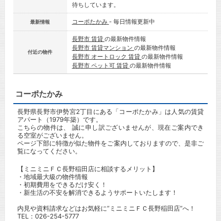
待ちしています。
コーポたかみ
- 毎日情報更新中
最新情報
長野市 賃貸
の最新物件情報
長野市 賃貸マンション
の最新物件情報
付近の物件
長野市 オートロック 賃貸
の最新物件情報
長野市 ペット可 賃貸
の最新物件情報
コーポたかみ
長野県長野市伊勢宮2丁目にある「コーポたかみ」は人気の賃貸
アパート（1979年築）です。
こちらの物件は、 誠に申し訳ございませんが、現在ご案内でき
る空室がございません。
ページ下部に特徴が似た物件をご案内しておりますので、是非ご
覧になってください。
【ミニミニＦＣ長野稲田店に相談するメリット】
・地域最大級の物件情報
・初期費用をできるだけ安く！
・新生活の不安を解消できるようサポートいたします！
内見や資料請求などはお気軽に”ミニミニＦＣ長野稲田店”へ！
TEL：
026-254-5777