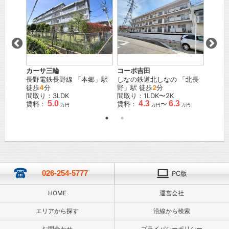
カーサ三輪
コーポ吉田
宮尾ハ
」駅 徒
長野電鉄長野線
「
本郷
」駅
しなの鉄道北しなの
「
北長
ＪＲ信
徒歩
4
分
野
」駅 徒歩
2
分
歩
3
分
間取り：3LDK
間取り：1LDK〜2K
間取り
5.0
4.3
6.3
賃料：
賃料：
〜
賃料：
万円
万円
万円
026-254-5777
PC版
HOME
運営会社
エリアから探す
沿線から検索
お問合わせ
プライバシーポリシー