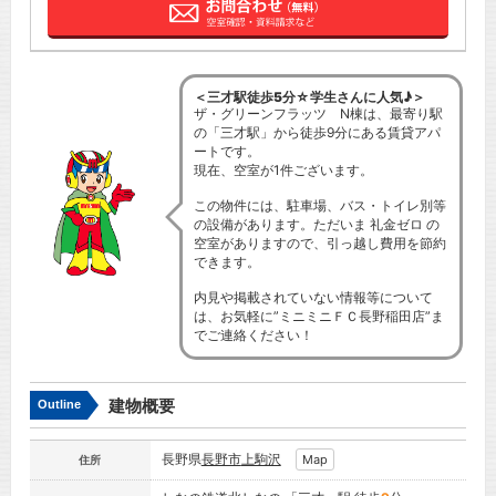
＜三才駅徒歩5分☆学生さんに人気♪＞
ザ・グリーンフラッツ N棟は、最寄り駅
の「三才駅」から徒歩9分にある賃貸アパ
ートです。
現在、空室が1件ございます。
この物件には、駐車場、バス・トイレ別等
の設備があります。ただいま 礼金ゼロ の
空室がありますので、引っ越し費用を節約
できます。
内見や掲載されていない情報等について
は、お気軽に”ミニミニＦＣ長野稲田店”ま
でご連絡ください！
建物概要
Outline
長野県
長野市
上駒沢
Map
住所