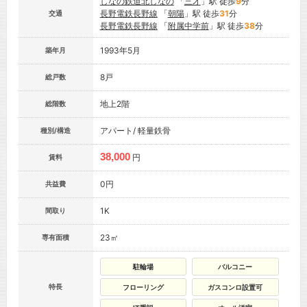
しなの鉄道北しなの
「
三才
」駅 徒歩
9
分
長野電鉄長野線
「
朝陽
」駅 徒歩
31
分
交通
長野電鉄長野線
「
附属中学前
」駅 徒歩
38
分
1993年5月
築年月
8戸
総戸数
地上2階
総階数
アパート/ 軽量鉄骨
種別/構造
38,000
円
賃料
0円
共益費
1K
間取り
23㎡
専有面積
駐輪場
バルコニー
特長
フローリング
ガスコンロ設置可