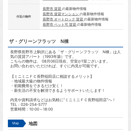
長野市 賃貸
の最新物件情報
長野市 賃貸マンション
の最新物件情報
付近の物件
長野市 オートロック 賃貸
の最新物件情報
長野市 ペット可 賃貸
の最新物件情報
ザ・グリーンフラッツ N棟
長野県長野市上駒沢にある「ザ・グリーンフラッツ N棟」は人
気の賃貸アパート（1993年築）です。
こちらの物件は、 08月06日現在、空室が1室ございます。
お問い合わせいただければ、すぐに内見が可能です。
【ミニミニＦＣ長野稲田店に相談するメリット】
・地域最大級の物件情報
・初期費用をできるだけ安く！
・新生活の不安を解消できるようサポートいたします！
内見や資料請求などはお気軽に”ミニミニＦＣ長野稲田店”へ！
TEL：
026-254-5777
営業時間：10:00～18:00
Map
地図