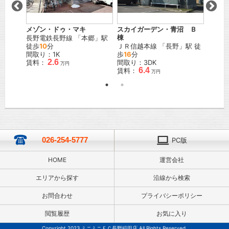
橋 Ａ
メゾン・ドゥ・マキ
スカイガーデン・青沼 Ｂ
日詰戸
」駅
長野電鉄長野線
「
本郷
」駅
棟
ＪＲ信
徒歩
10
分
ＪＲ信越本線
「
長野
」駅 徒
間取り
間取り：1K
歩
16
分
賃料：
2.6
賃料：
間取り：3DK
万円
6.4
賃料：
万円
026-254-5777
PC版
HOME
運営会社
エリアから探す
沿線から検索
お問合わせ
プライバシーポリシー
閲覧履歴
お気に入り
Copyright 2023 ミニミニＦＣ長野稲田店 All Rights Reserved.