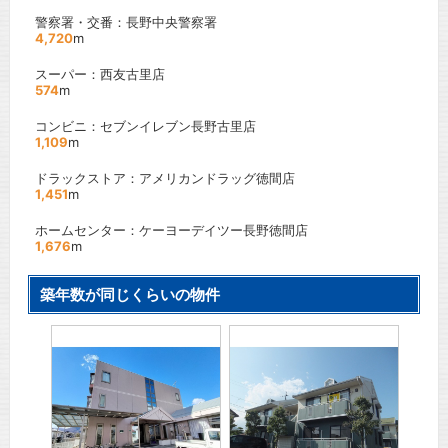
警察署・交番：長野中央警察署
4,720
m
スーパー：西友古里店
574
m
コンビニ：セブンイレブン長野古里店
1,109
m
ドラックストア：アメリカンドラッグ徳間店
1,451
m
ホームセンター：ケーヨーデイツー長野徳間店
1,676
m
築年数が同じくらいの物件