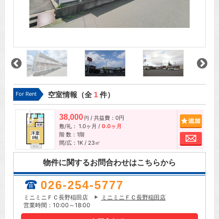
For Rent
空室情報（全
1
件）
38,000
/ 共益費：0円
追加
円
敷/礼：
1.0ヶ月
/
0.0ヶ月
階 数：1階
お問
間/広：1K / 23㎡
物件に関するお問合わせはこちらから
026-254-5777
ミニミニＦＣ長野稲田店
ミニミニＦＣ長野稲田店
営業時間：10:00～18:00