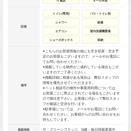
IT重説
オール洋室
トイレ(専用)
バス・トイレ別
シャワー
給湯
設備
エアコン
室内洗濯機置場
シューズボックス
収納
※こちらのお部屋情報の他にも空き部屋・空き予
定のお部屋もございますので、メールやお電話に
てお問い合わせください。
※掲載している物件がご成約している場合もござ
いますのでご了承ください。
※掲載詳細に相違がある場合は、弊社スタッフの
情報を優先させていただきます。
備考
※ペット相談可の物件や事業用利用については、
お部屋ごとに禁止とされている場合もございます
ので御注意下さい。お客様に代わって弊社スタッ
フが確認と交渉を行います。
※駐車場については、メールやお電話にてお問い
合わせください。お客様からのお問い合わせをお
待ちしています。
ザ・グリーンフラッツ N棟
- 毎日情報更新中
最新情報