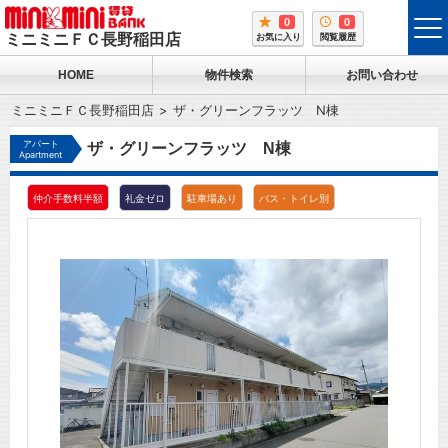
0
0
tog
ミニミニＦＣ長野稲田店
お気に入り
閲覧履歴
me
HOME
物件検索
お問い合わせ
ミニミニＦＣ長野稲田店
ザ・グリーンフラッツ N棟
アパート
ザ・グリーンフラッツ N棟
Apartment
仲介手数料半額
礼金ゼロ
駐車場あり
バス・トイレ別