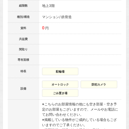
地上3階
総階数
マンション/ 鉄骨造
種別/構造
0
円
賃料
共益費
間取り
専有面積
特長
駐輪場
オートロック
防犯カメラ
設備
ごみ置き場
※こちらのお部屋情報の他にも空き部屋・空き予
定のお部屋もございますので、メールやお電話に
てお問い合わせください。
※掲載している物件がご成約している場合もござ
いますのでご了承ください。