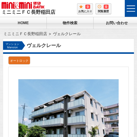
0
0
tog
ミニミニＦＣ長野稲田店
お気に入り
閲覧履歴
me
HOME
物件検索
お問い合わせ
ミニミニＦＣ長野稲田店
ヴェルクレール
マンション
ヴェルクレール
Mansion
オートロック