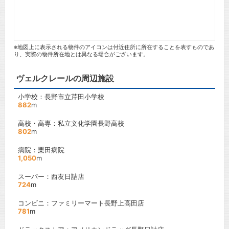
※地図上に表示される物件のアイコンは付近住所に所在することを表すものであ
り、実際の物件所在地とは異なる場合がございます。
ヴェルクレールの周辺施設
小学校：長野市立芹田小学校
882
m
高校・高専：私立文化学園長野高校
802
m
病院：栗田病院
1,050
m
スーパー：西友日詰店
724
m
コンビニ：ファミリーマート長野上高田店
781
m