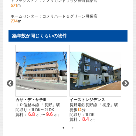
ドラックストア：アメリカンドラッグ長野日詰店
571
m
ホームセンター：コメリハード＆グリーン母袋店
774
m
築年数が同じくらいの物件
棟
カサ・デ・サチⅢ
イーストレジデンス
スクエ
」駅
ＪＲ信越本線
「
長野
」駅
長野電鉄長野線
「
桐原
」駅
長野電
間取り：1LDK〜2LDK
徒歩
12
分
田
」駅
6.8
9.6
賃料：
〜
間取り：1LDK
間取り
万円
万円
8.4
賃料：
賃料：
万円