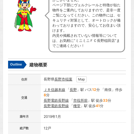
ページ下部にヴェルクレールと特徴が似た
物件をご案内しておりますので、是非一度
ご覧になってください。この物件には、セ
キュリティ対策として、オートロックが備
わっておりますので、安心してお住まい頂
けます。
内見や掲載されていない情報等について
は、お気軽に”ミニミニＦＣ長野稲田店”ま
でご連絡ください！
建物概要
Outline
長野県
長野市
稲葉
Map
住所
ＪＲ信越本線
「
長野
」駅 バス
12
分 「南俣」停歩
8
分
交通
長野電鉄長野線
「
市役所前
」駅 徒歩
33
分
長野電鉄長野線
「
権堂
」駅 徒歩
41
分
2019年1月
築年月
12戸
総戸数