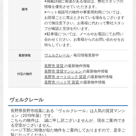
※掲載詳細に相違がある場合は、弊社スタッフの
情報を優先させていただきます。
備考
※ペット相談可の物件や事業用利用については、
お部屋ごとに禁止とされている場合もございます
ので御注意下さい。お客様に代わって弊社スタッ
フが確認と交渉を行います。
※駐車場については、メールやお電話にてお問い
合わせください。お客様からのお問い合わせをお
待ちしています。
ヴェルクレール
- 毎日情報更新中
最新情報
長野市 賃貸
の最新物件情報
長野市 賃貸マンション
の最新物件情報
付近の物件
長野市 オートロック 賃貸
の最新物件情報
長野市 ペット可 賃貸
の最新物件情報
ヴェルクレール
長野県長野市稲葉にある「ヴェルクレール」は人気の賃貸マンシ
ョン（2019年築）です。
こちらの物件は、 誠に申し訳ございませんが、現在ご案内でき
る空室がございません。
ページ下部に特徴が似た物件をご案内しておりますので、是非ご
覧になってください。