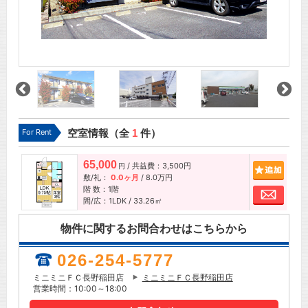
For Rent
空室情報（全
1
件）
65,000
/ 共益費：3,500円
追加
円
敷/礼：
0.0ヶ月
/
8.0万円
階 数：1階
お問
間/広：1LDK / 33.26㎡
物件に関するお問合わせはこちらから
026-254-5777
ミニミニＦＣ長野稲田店
ミニミニＦＣ長野稲田店
営業時間：10:00～18:00