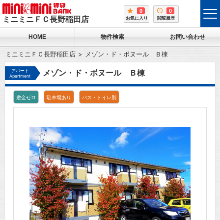
0
0
tog
ミニミニＦＣ長野稲田店
お気に入り
閲覧履歴
me
HOME
物件検索
お問い合わせ
ミニミニＦＣ長野稲田店
メゾン・ド・ボヌール Ｂ棟
アパート
メゾン・ド・ボヌール Ｂ棟
Apartment
敷金ゼロ
駐車場あり
バス・トイレ別