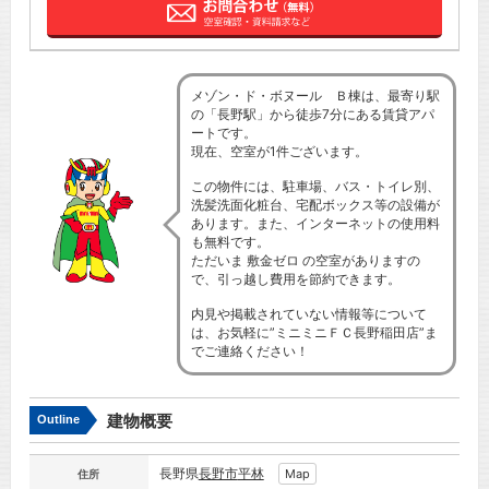
メゾン・ド・ボヌール Ｂ棟は、最寄り駅
の「長野駅」から徒歩7分にある賃貸アパ
ートです。
現在、空室が1件ございます。
この物件には、駐車場、バス・トイレ別、
洗髪洗面化粧台、宅配ボックス等の設備が
あります。また、インターネットの使用料
も無料です。
ただいま 敷金ゼロ の空室がありますの
で、引っ越し費用を節約できます。
内見や掲載されていない情報等について
は、お気軽に”ミニミニＦＣ長野稲田店”ま
でご連絡ください！
建物概要
Outline
長野県
長野市
平林
Map
住所