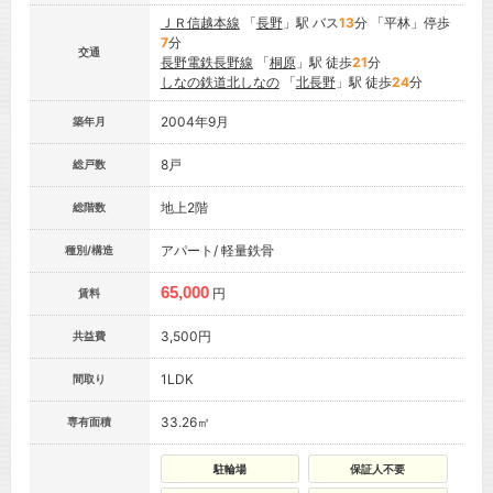
ＪＲ信越本線
「
長野
」駅 バス
13
分 「平林」停歩
7
分
交通
長野電鉄長野線
「
桐原
」駅 徒歩
21
分
しなの鉄道北しなの
「
北長野
」駅 徒歩
24
分
2004年9月
築年月
8戸
総戸数
地上2階
総階数
アパート/ 軽量鉄骨
種別/構造
65,000
円
賃料
3,500円
共益費
1LDK
間取り
33.26㎡
専有面積
駐輪場
保証人不要