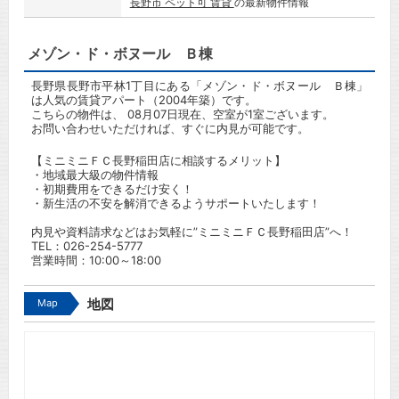
長野市 ペット可 賃貸
の最新物件情報
メゾン・ド・ボヌール Ｂ棟
長野県長野市平林1丁目にある「メゾン・ド・ボヌール Ｂ棟」
は人気の賃貸アパート（2004年築）です。
こちらの物件は、 08月07日現在、空室が1室ございます。
お問い合わせいただければ、すぐに内見が可能です。
【ミニミニＦＣ長野稲田店に相談するメリット】
・地域最大級の物件情報
・初期費用をできるだけ安く！
・新生活の不安を解消できるようサポートいたします！
内見や資料請求などはお気軽に”ミニミニＦＣ長野稲田店”へ！
TEL：
026-254-5777
営業時間：10:00～18:00
Map
地図