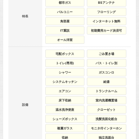
都市ガス
BSアンテナ
バルコニー
フローリング
特長
角部屋
インターネット無料
IT重説
初期費用カード決済可
オール洋室
宅配ボックス
ごみ置き場
トイレ(専用)
バス・トイレ別
シャワー
ガスコンロ
システムキッチン
給湯
エアコン
トランクルーム
床下収納
室内洗濯機置場
設備
温水洗浄便座
クローゼット
シューズボックス
洗髪洗面化粧台
複層ガラス
モニタ付インターホン
収納
独立洗面台