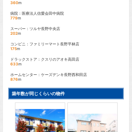
360
m
病院：医療法人信愛会田中病院
779
m
スーパー：ツルヤ長野中央店
202
m
コンビニ：ファミリーマート長野平林店
175
m
ドラックストア：クスリのアオキ高田店
633
m
ホームセンター：ケーズデンキ長野西和田店
876
m
築年数が同じくらいの物件
町
エトワ
堂
」駅
ＪＲ信
間取り
賃料：