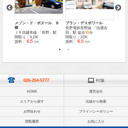
メゾン・ド・ボヌール Ｂ
プラン・デスポワール
棟
長野電鉄長野線
「
信濃吉
ＪＲ信越本線
「
長野
」駅
田
」駅 徒歩
15
分
間取り：1LDK
間取り：2DK
6.5
6.5
賃料：
賃料：
万円
万円
026-254-5777
PC版
HOME
運営会社
エリアから探す
沿線から検索
お問合わせ
プライバシーポリシー
閲覧履歴
お気に入り