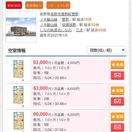
新築/築浅
駐車場あり
バス・トイレ別
長野県
長野市
豊野町豊野
ＪＲ飯山線
「
豊野
」駅 徒歩
12
分
ＪＲ飯山線
「
信濃浅野
」駅 徒歩
32
分
しなの鉄道北しなの
「
三才
」駅 徒歩
58
分
築年月2027年1月
空室情報
61,000
/ 共益費：4,000円
追加
円
敷/礼：
1.0ヶ月
/
1.0ヶ月
階 数：1階
お問
間/広：1LDK / 30.86㎡
63,000
/ 共益費：4,000円
追加
円
敷/礼：
1.0ヶ月
/
1.0ヶ月
階 数：2階
お問
間/広：1LDK / 30.86㎡
60,000
/ 共益費：4,000円
追加
円
敷/礼：
1.0ヶ月
/
1.0ヶ月
階 数：1階
お問
間/広：1LDK / 31.26㎡