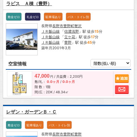
ラピス Ａ棟（豊野）
敷金ゼロ
礼金ゼロ
駐車場あり
バス・トイレ別
長野県
長野市
豊野町蟹沢
ＪＲ飯山線
「
信濃浅野
」駅 徒歩
15
分
ＪＲ飯山線
「
立ケ花
」駅 徒歩
17
分
ＪＲ飯山線
「
豊野
」駅 徒歩
45
分
築年月2001年3月
空室情報
47,000
/ 共益費：2,200円
追加
円
敷/礼：
0.0ヶ月
/
0.0ヶ月
階 数：1階
お問
間/広：2DK / 48.34㎡
レザン・ガーデンＢ・Ｃ
敷金ゼロ
駐車場あり
バス・トイレ別
長野県
長野市
豊野町豊野