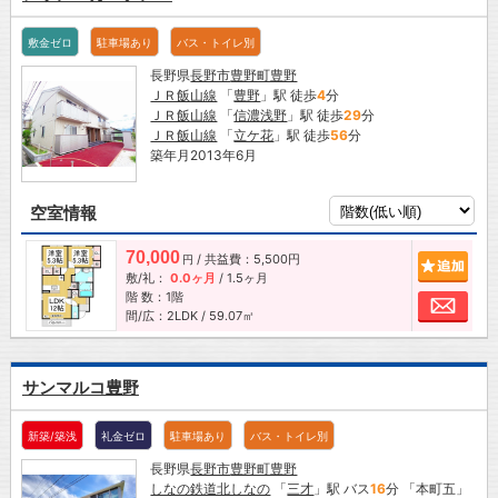
敷金ゼロ
駐車場あり
バス・トイレ別
長野県
長野市
豊野町豊野
ＪＲ飯山線
「
豊野
」駅 徒歩
4
分
ＪＲ飯山線
「
信濃浅野
」駅 徒歩
29
分
ＪＲ飯山線
「
立ケ花
」駅 徒歩
56
分
築年月2013年6月
空室情報
70,000
/ 共益費：5,500円
追加
円
敷/礼：
0.0ヶ月
/
1.5ヶ月
階 数：1階
お問
間/広：2LDK / 59.07㎡
サンマルコ豊野
新築/築浅
礼金ゼロ
駐車場あり
バス・トイレ別
長野県
長野市
豊野町豊野
しなの鉄道北しなの
「
三才
」駅 バス
16
分 「本町五」