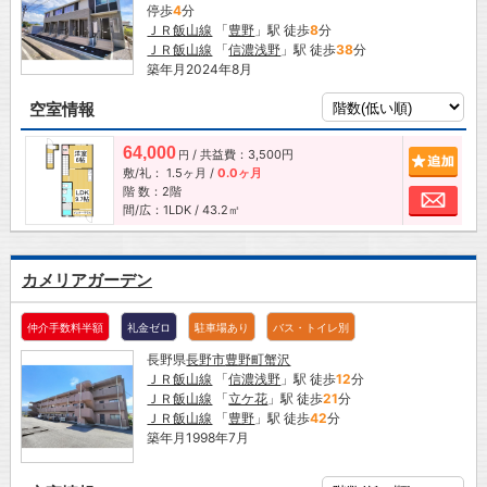
停歩
4
分
ＪＲ飯山線
「
豊野
」駅 徒歩
8
分
ＪＲ飯山線
「
信濃浅野
」駅 徒歩
38
分
築年月2024年8月
空室情報
64,000
/ 共益費：3,500円
追加
円
敷/礼：
1.5ヶ月
/
0.0ヶ月
階 数：2階
お問
間/広：1LDK / 43.2㎡
カメリアガーデン
仲介手数料半額
礼金ゼロ
駐車場あり
バス・トイレ別
長野県
長野市
豊野町蟹沢
ＪＲ飯山線
「
信濃浅野
」駅 徒歩
12
分
ＪＲ飯山線
「
立ケ花
」駅 徒歩
21
分
ＪＲ飯山線
「
豊野
」駅 徒歩
42
分
築年月1998年7月