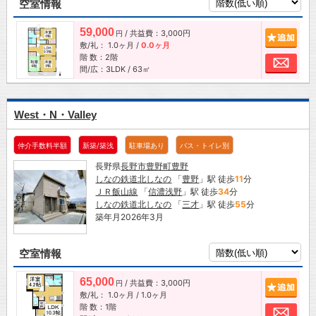
空室情報
59,000
/ 共益費：3,000円
追加
円
敷/礼：
1.0ヶ月
/
0.0ヶ月
階 数：2階
お問
間/広：3LDK / 63㎡
West・N・Valley
仲介手数料半額
新築/築浅
駐車場あり
バス・トイレ別
長野県
長野市
豊野町豊野
しなの鉄道北しなの
「
豊野
」駅 徒歩
11
分
ＪＲ飯山線
「
信濃浅野
」駅 徒歩
34
分
しなの鉄道北しなの
「
三才
」駅 徒歩
55
分
築年月2026年3月
空室情報
65,000
/ 共益費：3,000円
追加
円
敷/礼：
1.0ヶ月
/
1.0ヶ月
階 数：1階
お問