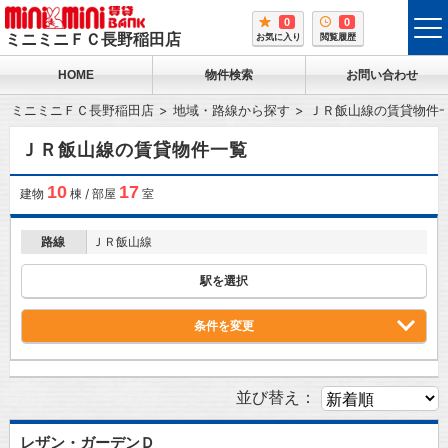
0
0
tog
ミニミニＦＣ長野稲田店
お気に入り
閲覧履歴
me
HOME
物件検索
お問い合わせ
ミニミニＦＣ長野稲田店
地域・路線から探す
ＪＲ飯山線の賃貸物件
ＪＲ飯山線の賃貸物件一覧
10
17
建物
棟 / 部屋
室
路線
ＪＲ飯山線
駅を選択
条件を変更
並び替え：
レザン・ガーデンＤ