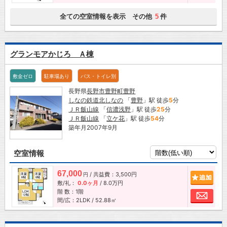
全ての空室情報を表示 その他
件
5
グランモアかじろ Ａ棟
敷金ゼロ
駐車場あり
バス・トイレ別
長野県
長野市
豊野町豊野
しなの鉄道北しなの
「
豊野
」駅 徒歩
5
分
ＪＲ飯山線
「
信濃浅野
」駅 徒歩
25
分
ＪＲ飯山線
「
立ケ花
」駅 徒歩
54
分
築年月2007年9月
空室情報
67,000
/ 共益費：3,500円
追加
円
敷/礼：
0.0ヶ月
/
8.0万円
階 数：1階
お問
間/広：2LDK / 52.88㎡