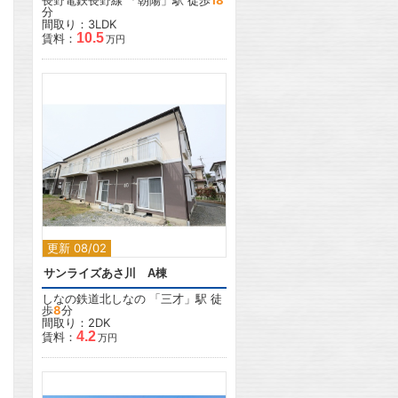
長野電鉄長野線
「
朝陽
」駅 徒歩
18
分
間取り：3LDK
10.5
賃料：
万円
2
更新 08/02
サンライズあさ川 A棟
しなの鉄道北しなの
「
三才
」駅 徒
歩
8
分
間取り：2DK
4.2
賃料：
万円