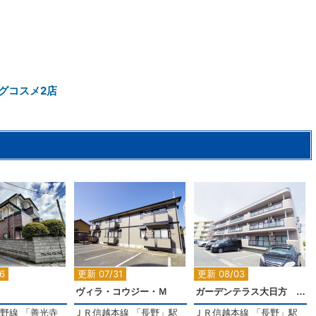
グコスメ2店
2
2
2
6
更新 07/31
更新 08/03
ヴィラ・コウジー・Ｍ
ガーデンテラス大日方 B棟
野線
「
善光寺
ＪＲ信越本線
「
長野
」駅
ＪＲ信越本線
「
長野
」駅