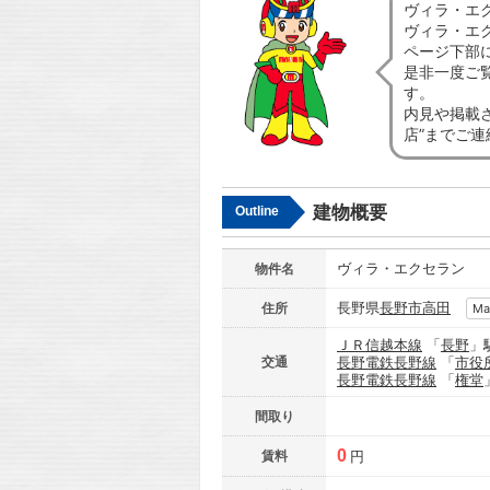
ヴィラ・エ
ヴィラ・エ
ページ下部
是非一度ご
す。
内見や掲載
店”までご
建物概要
Outline
ヴィラ・エクセラン
物件名
長野県
長野市
高田
住所
Ma
ＪＲ信越本線
「
長野
」
交通
長野電鉄長野線
「
市役
長野電鉄長野線
「
権堂
間取り
0
賃料
円