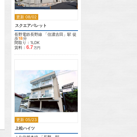
更新 08/02
スクエアパレット
長野電鉄長野線
「
信濃吉田
」駅 徒
歩
18
分
間取り：1LDK
6.7
賃料：
万円
2
更新 05/23
上松ハイツ