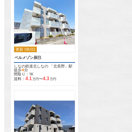
2
2
更新 08/02
ベルメゾン辰巳
しなの鉄道北しなの
「
北長野
」駅
徒歩
4
分
間取り：1K
4.1
4.3
賃料：
〜
万円
万円
2