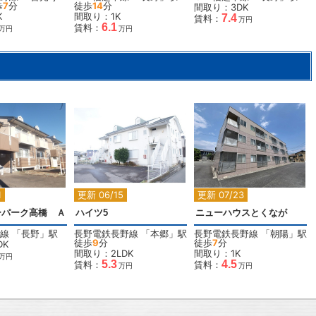
歩
7
分
徒歩
14
分
間取り：3DK
K
間取り：1K
7.4
賃料：
万円
6.1
賃料：
万円
万円
2
2
2
1
更新 06/15
更新 07/23
ーパーク高橋 Ａ
ハイツ5
ニューハウスとくなが
線
「
長野
」駅
長野電鉄長野線
「
本郷
」駅
長野電鉄長野線
「
朝陽
」駅
徒歩
9
分
徒歩
7
分
DK
間取り：2LDK
間取り：1K
万円
5.3
4.5
賃料：
賃料：
万円
万円