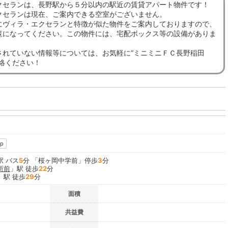
クセランは、長野駅から５分以内の駅近の賃貸アパート物件です！
クセランは現在、ご案内できる空室がございません。
にヴィラ・エクセランと特徴が似た物件をご案内しておりますので、
覧になってください。この物件には、宅配ボックス等の設備がありま
されていない情報等については、お気軽に”ミニミニＦＣ長野稲田
連絡ください！
p
駅 バス
5
分 「桜ヶ岡中学前」停歩
3
分
所前
」駅 徒歩
22
分
」駅 徒歩
29
分
面積
共益費