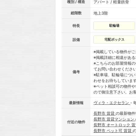
種別 / 構造
アパート / 軽量鉄骨
総階数
地上3階
特長
駐輪場
設備
宅配ボックス
※掲載している物件が
※掲載詳細に相違があ
※こちらのお部屋情報
てお問い合わせくださ
備考
※駐車場、駐輪場につ
わせをお待ちしていま
※ペット相談可の物件や
ので御注意下さい。お
ヴィラ・エクセラン
-
最新情報
長野市 賃貸
の最新物件
長野市 賃貸マンション
付近の物件
長野市 オートロック 
長野市 ペット可 賃貸