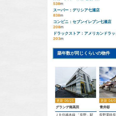
538
m
スーパー：デリシア七瀬店
838
m
コンビニ：セブンイレブン七瀬店
208
m
ドラックストア：アメリカンドラッ
203
m
築年数が同じくらいの物件
2
更新 06/25
更新 04/0
グランデ南高田
青井邸
ＪＲ信越本線
「
長野
」駅
長野電鉄長