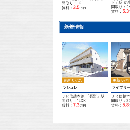
下
」駅 徒
間取り：1K
間取り：2
3.5
賃料：
万円
5.3
賃料：
新着情報
2
更新 07/25
更新 07/1
ラシュレ
ライブリ
ＪＲ信越本線
「
長野
」駅
ＪＲ信越本
間取り：1LDK
間取り：2
7.3
5.8
賃料：
賃料：
万円