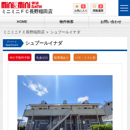
0
0
tog
ミニミニＦＣ長野稲田店
お気に入り
閲覧履歴
me
HOME
物件検索
お問い合わせ
ミニミニＦＣ長野稲田店
シュプールイナダ
アパート
シュプールイナダ
Apartment
仲介手数料半額
礼金ゼロ
駐車場あり
バス・トイレ別