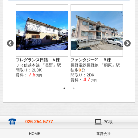
陽
」駅
フレグランス日詰 Ａ棟
ファンタジー21 Ｂ棟
ピュア
ＪＲ信越本線
「
長野
」駅
長野電鉄長野線
「
桐原
」駅
ＪＲ信
間取り：2LDK
徒歩
9
分
間取り
7.5
賃料：
間取り：2DK
賃料：
万円
4.7
賃料：
万円
026-254-5777
PC版
HOME
運営会社