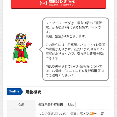
シュプールイナダは、最寄り駅の「長野
駅」から徒歩7分にある賃貸アパートで
す。
現在、空室が1件ございます。
この物件には、駐車場、バス・トイレ別等
の設備があります。ただいま 礼金ゼロ の
空室がありますので、引っ越し費用を節約
できます。
内見や掲載されていない情報等について
は、お気軽に”ミニミニＦＣ長野稲田店”ま
でご連絡ください！
建物概要
Outline
長野県
長野市
稲田
Map
住所
しなの鉄道北しなの
「
長野
」駅 バス
25
分 「高