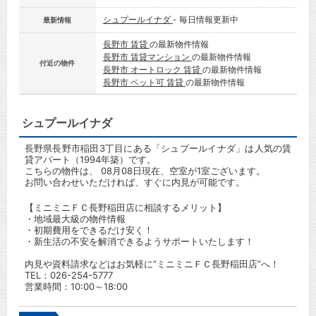
シュプールイナダ
- 毎日情報更新中
最新情報
長野市 賃貸
の最新物件情報
長野市 賃貸マンション
の最新物件情報
付近の物件
長野市 オートロック 賃貸
の最新物件情報
長野市 ペット可 賃貸
の最新物件情報
シュプールイナダ
長野県長野市稲田3丁目にある「シュプールイナダ」は人気の賃
貸アパート（1994年築）です。
こちらの物件は、 08月08日現在、空室が1室ございます。
お問い合わせいただければ、すぐに内見が可能です。
【ミニミニＦＣ長野稲田店に相談するメリット】
・地域最大級の物件情報
・初期費用をできるだけ安く！
・新生活の不安を解消できるようサポートいたします！
内見や資料請求などはお気軽に”ミニミニＦＣ長野稲田店”へ！
TEL：
026-254-5777
営業時間：10:00～18:00