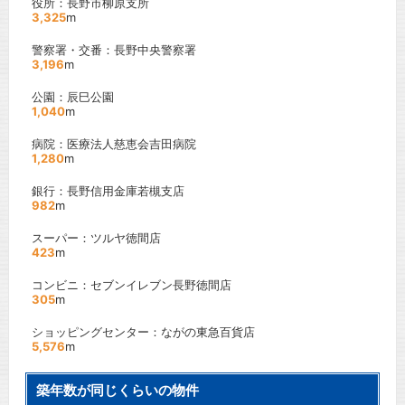
役所：長野市柳原支所
3,325
m
警察署・交番：長野中央警察署
3,196
m
公園：辰巳公園
1,040
m
病院：医療法人慈恵会吉田病院
1,280
m
銀行：長野信用金庫若槻支店
982
m
スーパー：ツルヤ徳間店
423
m
コンビニ：セブンイレブン長野徳間店
305
m
ショッピングセンター：ながの東急百貨店
5,576
m
築年数が同じくらいの物件