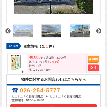
For Rent
空室情報（全
1
件）
48,000
/ 共益費：2,000円
追加
円
敷/礼：
1.0ヶ月
/
0.0ヶ月
階 数：1階
お問
間/広：2DK / 39㎡
物件に関するお問合わせはこちらから
026-254-5777
ミニミニＦＣ長野稲田店
ミニミニＦＣ長野稲田店
営業時間：10:00～18:00