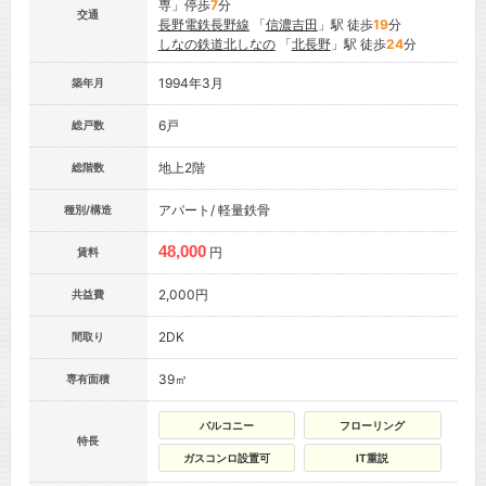
専」停歩
7
分
交通
長野電鉄長野線
「
信濃吉田
」駅 徒歩
19
分
しなの鉄道北しなの
「
北長野
」駅 徒歩
24
分
1994年3月
築年月
6戸
総戸数
地上2階
総階数
アパート/ 軽量鉄骨
種別/構造
48,000
円
賃料
2,000円
共益費
2DK
間取り
39㎡
専有面積
バルコニー
フローリング
特長
ガスコンロ設置可
IT重説