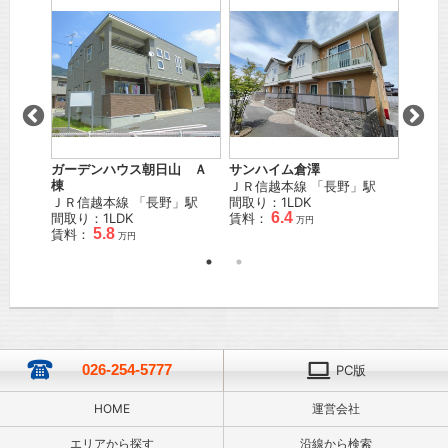
ル
パール
濃吉
長野電
徒歩
2
間取り
賃料：
ガーデンハウス朝日山 Ａ
サンハイム倉澤
棟
ＪＲ信越本線
「
長野
」駅
ＪＲ信越本線
「
長野
」駅
間取り：1LDK
6.4
間取り：1LDK
賃料：
万円
5.8
賃料：
万円
026-254-5777
PC版
HOME
運営会社
エリアから探す
沿線から検索