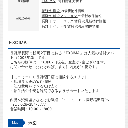
EXCIMA
- 毎日情報更新中
最新情報
長野市 賃貸
の最新物件情報
長野市 賃貸マンション
の最新物件情報
付近の物件
長野市 オートロック 賃貸
の最新物件情報
長野市 ペット可 賃貸
の最新物件情報
EXCIMA
長野県長野市松岡2丁目にある「EXCIMA」は人気の賃貸アパー
ト（2008年築）です。
こちらの物件は、 08月07日現在、空室が2室ございます。
お問い合わせいただければ、すぐに内見が可能です。
【ミニミニＦＣ長野稲田店に相談するメリット】
・地域最大級の物件情報
・初期費用をできるだけ安く！
・新生活の不安を解消できるようサポートいたします！
内見や資料請求などはお気軽に”ミニミニＦＣ長野稲田店”へ！
TEL：
026-254-5777
営業時間：10:00～18:00
Map
地図