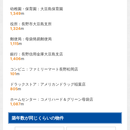
幼稚園・保育園：大豆島保育園
1,349
m
役所：長野市大豆島支所
1,324
m
郵便局：母袋簡易郵便局
1,115
m
銀行：長野信用金庫大豆島支店
1,406
m
コンビニ：ファミリーマート長野松岡店
101
m
ドラックストア：アメリカンドラッグ稲葉店
805
m
ホームセンター：コメリハード＆グリーン母袋店
1,087
m
築年数が同じくらいの物件