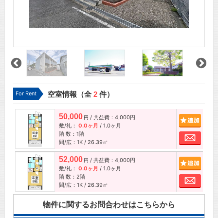
For Rent
空室情報（全
2
件）
50,000
/ 共益費：4,000円
追加
円
敷/礼：
0.0ヶ月
/
1.0ヶ月
階 数：1階
お問
間/広：1K / 26.39㎡
52,000
/ 共益費：4,000円
追加
円
敷/礼：
0.0ヶ月
/
1.0ヶ月
階 数：2階
お問
間/広：1K / 26.39㎡
物件に関するお問合わせはこちらから