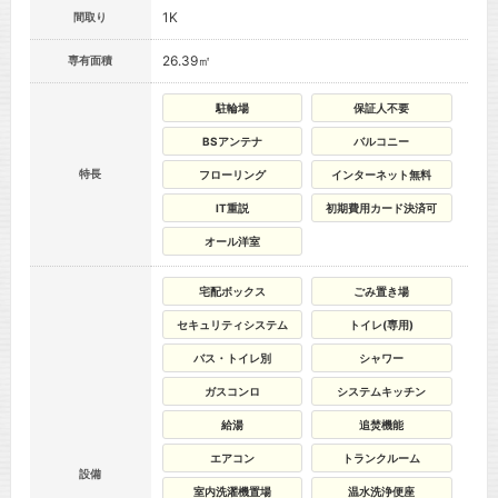
1K
間取り
26.39㎡
専有面積
駐輪場
保証人不要
BSアンテナ
バルコニー
特長
フローリング
インターネット無料
IT重説
初期費用カード決済可
オール洋室
宅配ボックス
ごみ置き場
セキュリティシステム
トイレ(専用)
バス・トイレ別
シャワー
ガスコンロ
システムキッチン
給湯
追焚機能
エアコン
トランクルーム
設備
室内洗濯機置場
温水洗浄便座