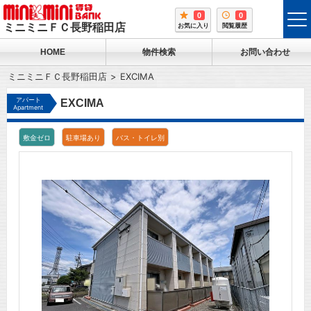
0
0
tog
ミニミニＦＣ長野稲田店
お気に入り
閲覧履歴
me
HOME
物件検索
お問い合わせ
ミニミニＦＣ長野稲田店
EXCIMA
アパート
EXCIMA
Apartment
敷金ゼロ
駐車場あり
バス・トイレ別