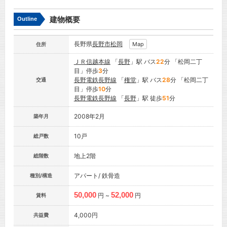
建物概要
Outline
長野県
長野市
松岡
Map
住所
ＪＲ信越本線
「
長野
」駅 バス
22
分 「松岡二丁
目」停歩
3
分
長野電鉄長野線
「
権堂
」駅 バス
28
分 「松岡二丁
交通
目」停歩
10
分
長野電鉄長野線
「
長野
」駅 徒歩
51
分
2008年2月
築年月
10戸
総戸数
地上2階
総階数
アパート/ 鉄骨造
種別/構造
50,000
52,000
円 ~
円
賃料
4,000円
共益費