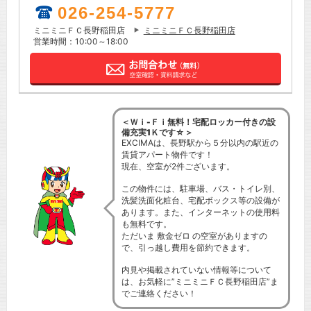
026-254-5777
ミニミニＦＣ長野稲田店
ミニミニＦＣ長野稲田店
営業時間：10:00～18:00
＜Ｗｉ-Ｆｉ無料！宅配ロッカー付きの設
備充実1Ｋです☆＞
EXCIMAは、長野駅から５分以内の駅近の
賃貸アパート物件です！
現在、空室が2件ございます。
この物件には、駐車場、バス・トイレ別、
洗髪洗面化粧台、宅配ボックス等の設備が
あります。また、インターネットの使用料
も無料です。
ただいま 敷金ゼロ の空室がありますの
で、引っ越し費用を節約できます。
内見や掲載されていない情報等について
は、お気軽に”ミニミニＦＣ長野稲田店”ま
でご連絡ください！