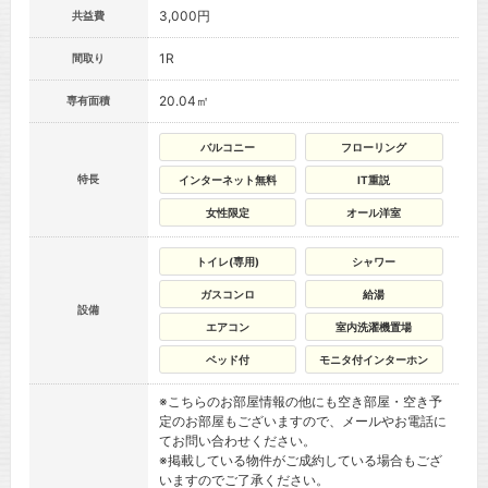
3,000円
共益費
1R
間取り
20.04㎡
専有面積
バルコニー
フローリング
特長
インターネット無料
IT重説
女性限定
オール洋室
トイレ(専用)
シャワー
ガスコンロ
給湯
設備
エアコン
室内洗濯機置場
ベッド付
モニタ付インターホン
※こちらのお部屋情報の他にも空き部屋・空き予
定のお部屋もございますので、メールやお電話に
てお問い合わせください。
※掲載している物件がご成約している場合もござ
いますのでご了承ください。