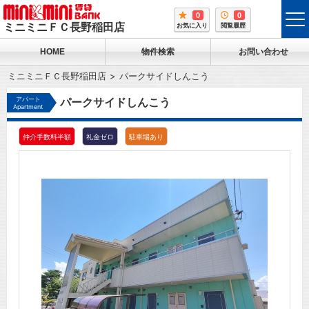
0
0
tog
ミニミニＦＣ長野稲田店
お気に入り
閲覧履歴
me
HOME
物件検索
お問い合わせ
ミニミニＦＣ長野稲田店
パークサイドしんこう
アパート
パークサイドしんこう
Apartment
仲介手数料半額
礼金ゼロ
駐車場あり