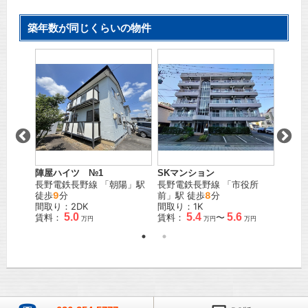
築年数が同じくらいの物件
 Ｓ棟
ベルメ
濃吉
ＪＲ信
間取り
賃料：
陣屋ハイツ №1
SKマンション
長野電鉄長野線
「
朝陽
」駅
長野電鉄長野線
「
市役所
徒歩
9
分
前
」駅 徒歩
8
分
間取り：2DK
間取り：1K
5.0
5.4
5.6
賃料：
賃料：
〜
万円
万円
万円