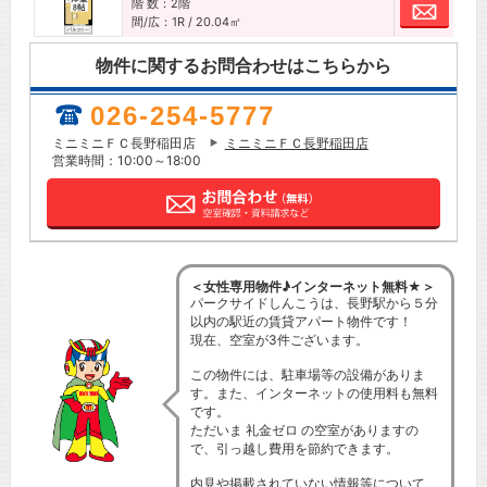
階 数：2階
お問
間/広：1R / 20.04㎡
物件に関するお問合わせはこちらから
026-254-5777
ミニミニＦＣ長野稲田店
ミニミニＦＣ長野稲田店
営業時間：10:00～18:00
＜女性専用物件♪インターネット無料★＞
パークサイドしんこうは、長野駅から５分
以内の駅近の賃貸アパート物件です！
現在、空室が3件ございます。
この物件には、駐車場等の設備がありま
す。また、インターネットの使用料も無料
です。
ただいま 礼金ゼロ の空室がありますの
で、引っ越し費用を節約できます。
内見や掲載されていない情報等について