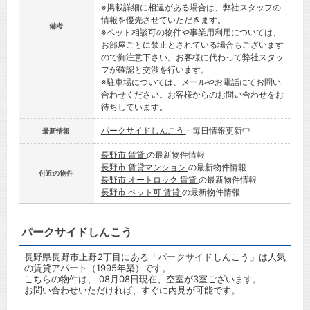
※掲載詳細に相違がある場合は、弊社スタッフの
情報を優先させていただきます。
備考
※ペット相談可の物件や事業用利用については、
お部屋ごとに禁止とされている場合もございます
ので御注意下さい。お客様に代わって弊社スタッ
フが確認と交渉を行います。
※駐車場については、メールやお電話にてお問い
合わせください。お客様からのお問い合わせをお
待ちしています。
パークサイドしんこう
- 毎日情報更新中
最新情報
長野市 賃貸
の最新物件情報
長野市 賃貸マンション
の最新物件情報
付近の物件
長野市 オートロック 賃貸
の最新物件情報
長野市 ペット可 賃貸
の最新物件情報
パークサイドしんこう
長野県長野市上野2丁目にある「パークサイドしんこう」は人気
の賃貸アパート（1995年築）です。
こちらの物件は、 08月08日現在、空室が3室ございます。
お問い合わせいただければ、すぐに内見が可能です。