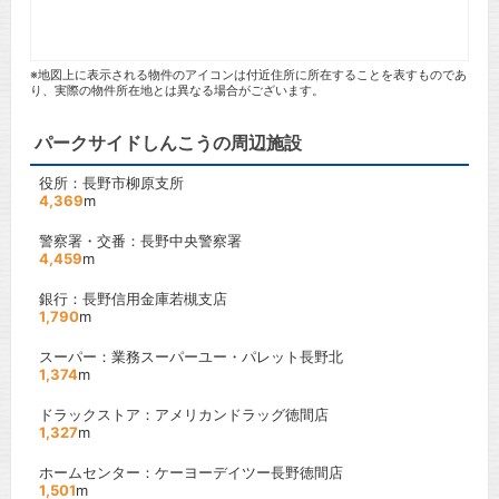
※地図上に表示される物件のアイコンは付近住所に所在することを表すものであ
り、実際の物件所在地とは異なる場合がございます。
パークサイドしんこうの周辺施設
役所：長野市柳原支所
4,369
m
警察署・交番：長野中央警察署
4,459
m
銀行：長野信用金庫若槻支店
1,790
m
スーパー：業務スーパーユー・パレット長野北
1,374
m
ドラックストア：アメリカンドラッグ徳間店
1,327
m
ホームセンター：ケーヨーデイツー長野徳間店
1,501
m