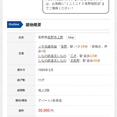
は、お気軽に”ミニミニＦＣ長野稲田店”ま
でご連絡ください！
建物概要
Outline
長野県
長野市
上野
Map
住所
ＪＲ信越本線
「
長野
」駅 バス
38
分 「若槻台」停
歩
1
分
交通
しなの鉄道北しなの
「
三才
」駅 徒歩
23
分
しなの鉄道北しなの
「
北長野
」駅 徒歩
45
分
1995年3月
築年月
11戸
総戸数
地上2階
総階数
アパート/ 鉄骨造
種別/構造
30,000
円
賃料