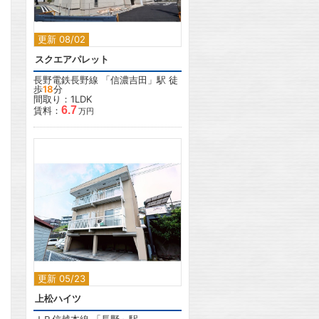
更新 08/02
スクエアパレット
長野電鉄長野線
「
信濃吉田
」駅 徒
歩
18
分
間取り：1LDK
6.7
賃料：
万円
2
更新 05/23
上松ハイツ