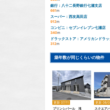
銀行：八十二長野銀行七瀬支店
661
m
スーパー：西友高田店
912
m
コンビニ：セブンイレブン七瀬店
340
m
ドラックストア：アメリカンドラッ
312
m
築年数が同じくらいの物件
2
更新 07/11
更新 08/0
プリンシパール 滝
スクエア