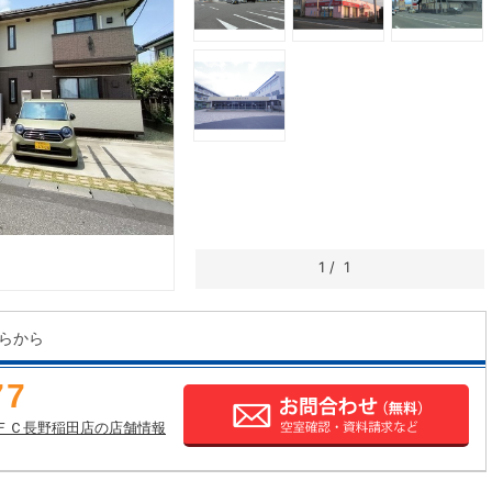
1
/
1
らから
77
ＦＣ長野稲田店の店舗情報