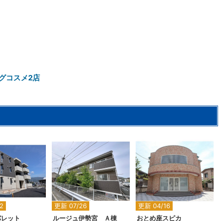
グコスメ2店
2
2
2
2
更新 07/26
更新 04/16
パレット
ルージュ伊勢宮 Ａ棟
おとめ座スピカ