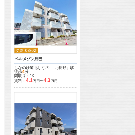
2
2
更新 08/02
ベルメゾン辰巳
しなの鉄道北しなの
「
北長野
」駅
徒歩
4
分
間取り：1K
4.1
4.3
賃料：
〜
万円
万円
2