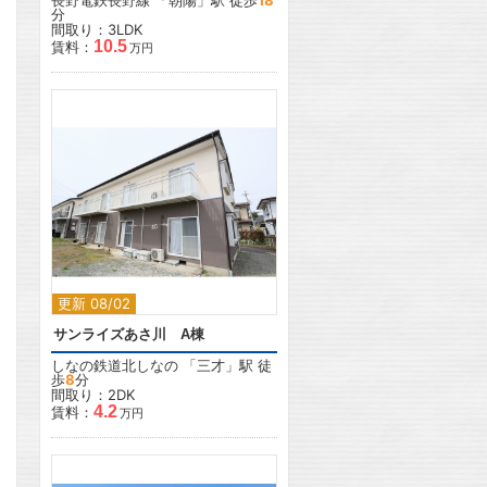
長野電鉄長野線
「
朝陽
」駅 徒歩
18
分
間取り：3LDK
10.5
賃料：
万円
2
更新 08/02
サンライズあさ川 A棟
しなの鉄道北しなの
「
三才
」駅 徒
歩
8
分
間取り：2DK
4.2
賃料：
万円