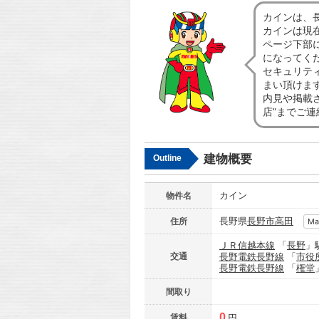
カインは、
カインは現
ページ下部
になってく
セキュリテ
まい頂けま
内見や掲載
店”までご
建物概要
Outline
カイン
物件名
長野県
長野市
高田
住所
Ma
ＪＲ信越本線
「
長野
」
交通
長野電鉄長野線
「
市役
長野電鉄長野線
「
権堂
間取り
0
賃料
円