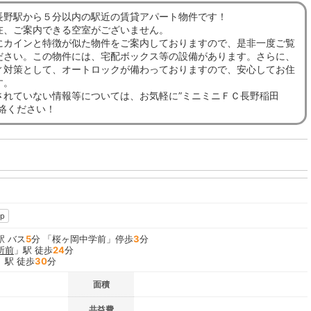
長野駅から５分以内の駅近の賃貸アパート物件です！
在、ご案内できる空室がございません。
にカインと特徴が似た物件をご案内しておりますので、是非一度ご覧
ださい。この物件には、宅配ボックス等の設備があります。さらに、
ィ対策として、オートロックが備わっておりますので、安心してお住
す。
されていない情報等については、お気軽に”ミニミニＦＣ長野稲田
連絡ください！
p
駅 バス
5
分 「桜ヶ岡中学前」停歩
3
分
所前
」駅 徒歩
24
分
」駅 徒歩
30
分
面積
共益費