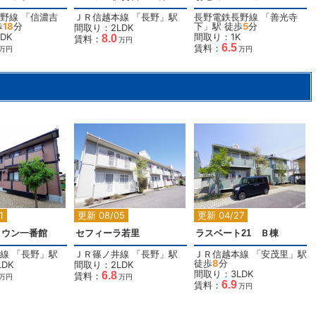
野線
「
信濃吉
ＪＲ信越本線
「
長野
」駅
長野電鉄長野線
「
善光寺
歩
18
分
下
」駅 徒歩
5
分
間取り：2LDK
DK
間取り：1K
8.0
賃料：
万円
6.5
賃料：
万円
万円
2
2
2
1
更新 08/05
更新 04/27
タウン一番館
セフィーラ若里
ラスベート21 Ｂ棟
線
「
長野
」駅
ＪＲ篠ノ井線
「
長野
」駅
ＪＲ信越本線
「
安茂里
」駅
徒歩
8
分
DK
間取り：2LDK
間取り：3LDK
6.8
賃料：
万円
万円
6.9
賃料：
万円