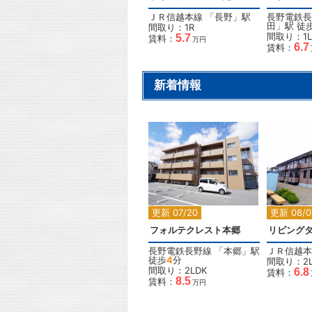
ＪＲ信越本線
「
長野
」駅
長野電鉄長
田
」駅 徒
間取り：1R
間取り：1L
5.7
賃料：
万円
6.7
賃料：
新着情報
2
更新 07/20
更新 08/0
フォルテクレスト本郷
リビング
長野電鉄長野線
「
本郷
」駅
ＪＲ信越本
徒歩
4
分
間取り：2L
間取り：2LDK
6.8
賃料：
8.5
賃料：
万円