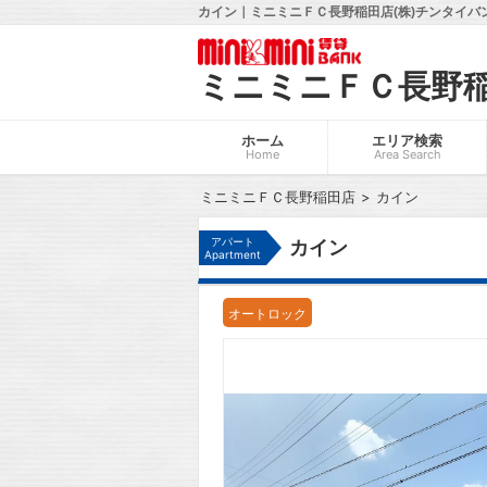
カイン｜ミニミニＦＣ長野稲田店(株)チンタイバ
ミニミニＦＣ長野
ホーム
エリア検索
Home
Area Search
ミニミニＦＣ長野稲田店
カイン
アパート
カイン
Apartment
オートロック