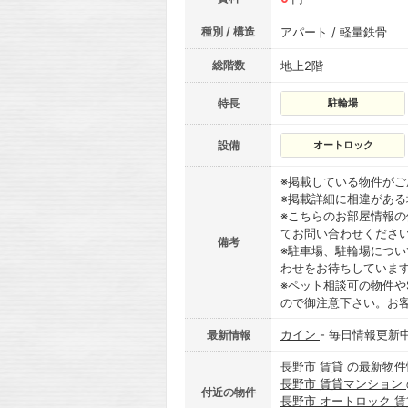
種別 / 構造
アパート / 軽量鉄骨
総階数
地上2階
特長
駐輪場
設備
オートロック
※掲載している物件が
※掲載詳細に相違があ
※こちらのお部屋情報
てお問い合わせくださ
備考
※駐車場、駐輪場につ
わせをお待ちしていま
※ペット相談可の物件や
ので御注意下さい。お
カイン
- 毎日情報更新
最新情報
長野市 賃貸
の最新物件
長野市 賃貸マンション
付近の物件
長野市 オートロック 