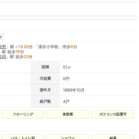
p
長野
」駅 バス
20
分 「湯谷小学校」停歩
6
分
」駅 徒歩
19
分
吉田
」駅 徒歩
22
分
面積
51㎡
共益費
0円
築年月
1989年10月
総戸数
4戸
フローリング
角部屋
ガスコンロ設置可
バス・トイレ別
シャワー
給湯