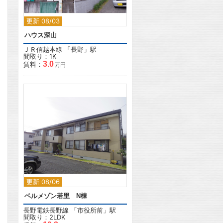
更新 08/03
ハウス深山
ＪＲ信越本線
「
長野
」駅
間取り：1K
3.0
賃料：
万円
2
更新 08/06
ベルメゾン若里 N棟
長野電鉄長野線
「
市役所前
」駅
間取り：2LDK