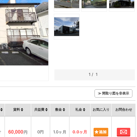
1
/
1
≫ 間取り図を非表示
賃料
共益費
敷金
礼金
お気に入り
お問合わせ
お
㎡
60,000
0円
1.0ヶ月
0.0ヶ月
円