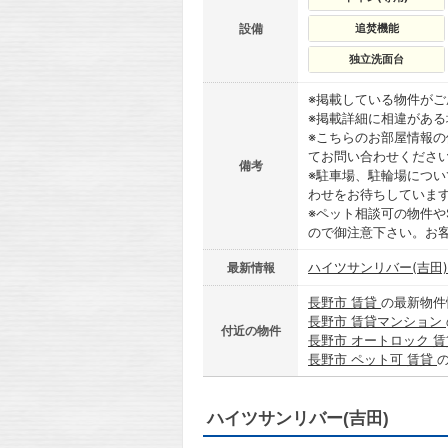
設備
追焚機能
独立洗面台
※掲載している物件が
※掲載詳細に相違があ
※こちらのお部屋情報
てお問い合わせくださ
備考
※駐車場、駐輪場につ
わせをお待ちしていま
※ペット相談可の物件や
ので御注意下さい。お
ハイツサンリバー(吉田
最新情報
長野市 賃貸
の最新物件
長野市 賃貸マンション
付近の物件
長野市 オートロック 
長野市 ペット可 賃貸
ハイツサンリバー(吉田)