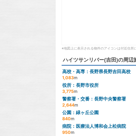
※地図上に表示される物件のアイコンは付近住所
ハイツサンリバー(吉田)の周辺
高校・高専：長野県長野吉田高校
1,083
m
役所：長野市役所
3,775
m
警察署・交番：長野中央警察署
2,644
m
公園：緑ヶ丘公園
840
m
病院：医療法人博和会上松病院
950
m