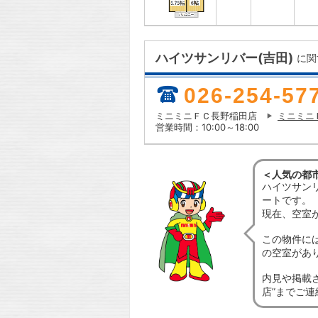
ハイツサンリバー(吉田)
に関
026-254-57
ミニミニＦＣ長野稲田店
ミニミニ
営業時間：10:00～18:00
＜人気の都
ハイツサン
ートです。
現在、空室
この物件に
の空室があ
内見や掲載
店”までご