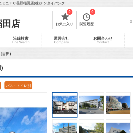
ニミニＦＣ長野稲田店(株)チンタイバンク
0
0
稲田店
ミ
お気に入り
閲覧履歴
沿線検索
運営会社
お問合わせ
Line Search
Company
Contact
(吉田)
)
バス・トイレ別