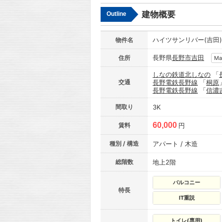
建物概要
Outline
ハイツサンリバー(吉田)
物件名
長野県
長野市
吉田
住所
Ma
しなの鉄道北しなの
「
交通
長野電鉄長野線
「
桐原
長野電鉄長野線
「
信濃
間取り
3K
60,000
賃料
円
種別 / 構造
アパート / 木造
総階数
地上2階
バルコニー
特長
IT重説
トイレ(専用)