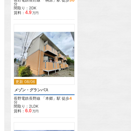
長野電鉄長野線
「
桐原
」駅 徒歩
30
分
間取り：2DK
4.9
賃料：
万円
2
更新 08/06
メゾン・グランパス
長野電鉄長野線
「
本郷
」駅 徒歩
4
分
間取り：2LDK
6.0
賃料：
万円