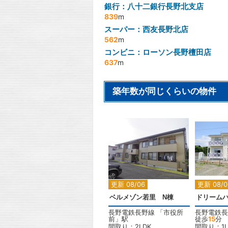
銀行：八十二銀行長野北支店
839
m
スーパー：西友長野北店
562
m
コンビニ：ローソン長野檀田店
637
m
築年数が同じくらいの物件
2
更新 08/06
更新 08/0
ベルメゾン若里 N棟
ドリーム
長野電鉄長野線
「
市役所
長野電鉄長
前
」駅
徒歩
15
分
間取り：2LDK
間取り：1L