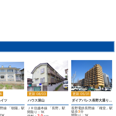
2
2
2
6
更新 08/03
更新 05/31
ハイツ
ハウス深山
ダイアパレス長野大通りⅠ（520）
野線
「
朝陽
」駅
ＪＲ信越本線
「
長野
」駅
長野電鉄長野線
「
権堂
」駅
徒歩
3
分
間取り：1K
DK
間取り：1K
3.0