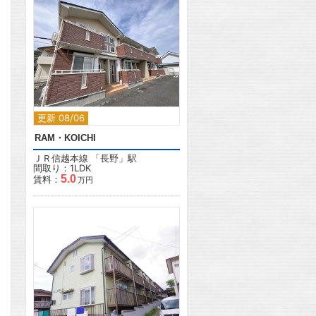
2
更新 08/06
RAM・KOICHI
ＪＲ信越本線
「
長野
」駅
間取り：1LDK
5.0
賃料：
万円
2