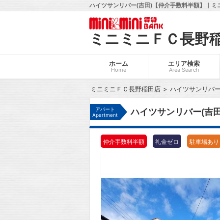
ハイツサンリバー(吉田)【仲介手数料半額】｜ミ
ミニミニＦＣ長野
ホーム
エリア検索
Home
Area Search
ミニミニＦＣ長野稲田店
ハイツサンリバー
アパート
ハイツサンリバー(吉田
Apartment
仲介手数料半額
礼金ゼロ
駐車場あり