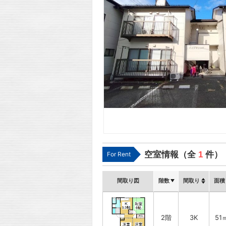
空室情報（全
1
件）
For Rent
間取り図
階数
間取り
面積
2階
3K
51