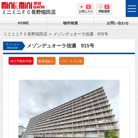
0
0
tog
ミニミニＦＣ長野稲田店
お気に入り
閲覧履歴
me
HOME
物件検索
お問い合わせ
ミニミニＦＣ長野稲田店
メゾンデュオーラ信濃 915号
マンション
メゾンデュオーラ信濃 915号
Mansion
仲介手数料半額
駐車場あり
バス・トイレ別