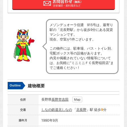
メゾンデュオーラ信濃 915号は、最寄り
駅の「北長野駅」から徒歩9分にある賃貸
マンションです。
現在、空室が1件ございます。
この物件には、駐車場、バス・トイレ別、
宅配ボックス等の設備があります。
内見や掲載されていない情報等について
は、お気軽に”ミニミニＦＣ長野稲田店”ま
でご連絡ください！
建物概要
Outline
長野県
長野市
吉田
Map
住所
しなの鉄道北しなの
「
北長野
」駅 徒歩
9
分
交通
1990年9月
築年月