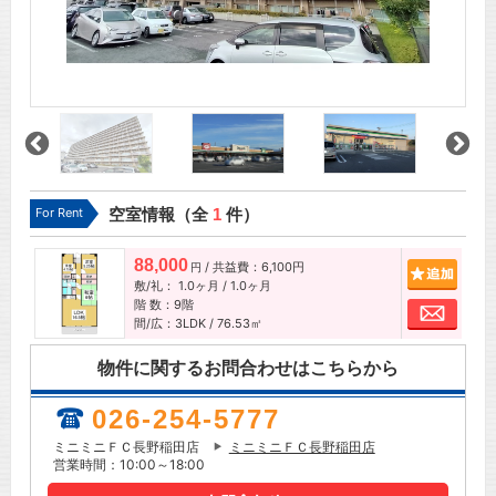
For Rent
空室情報（全
1
件）
88,000
/ 共益費：6,100円
追加
円
敷/礼：
1.0ヶ月
/
1.0ヶ月
階 数：9階
お問
間/広：3LDK / 76.53㎡
物件に関するお問合わせはこちらから
026-254-5777
ミニミニＦＣ長野稲田店
ミニミニＦＣ長野稲田店
営業時間：10:00～18:00