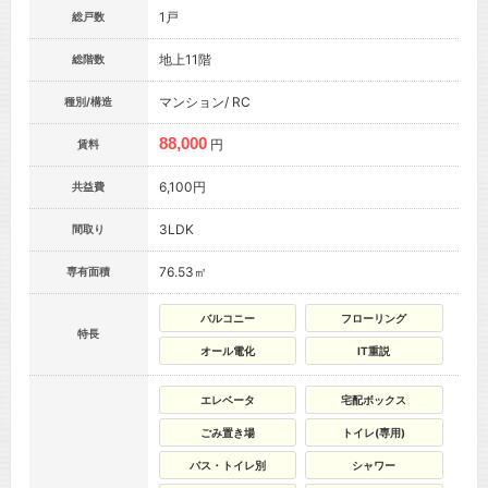
1戸
総戸数
地上11階
総階数
マンション/ RC
種別/構造
88,000
円
賃料
6,100円
共益費
3LDK
間取り
76.53㎡
専有面積
バルコニー
フローリング
特長
オール電化
IT重説
エレベータ
宅配ボックス
ごみ置き場
トイレ(専用)
バス・トイレ別
シャワー