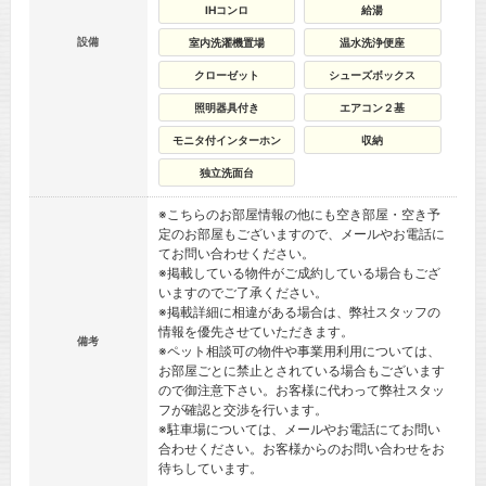
IHコンロ
給湯
設備
室内洗濯機置場
温水洗浄便座
クローゼット
シューズボックス
照明器具付き
エアコン２基
モニタ付インターホン
収納
独立洗面台
※こちらのお部屋情報の他にも空き部屋・空き予
定のお部屋もございますので、メールやお電話に
てお問い合わせください。
※掲載している物件がご成約している場合もござ
いますのでご了承ください。
※掲載詳細に相違がある場合は、弊社スタッフの
情報を優先させていただきます。
備考
※ペット相談可の物件や事業用利用については、
お部屋ごとに禁止とされている場合もございます
ので御注意下さい。お客様に代わって弊社スタッ
フが確認と交渉を行います。
※駐車場については、メールやお電話にてお問い
合わせください。お客様からのお問い合わせをお
待ちしています。