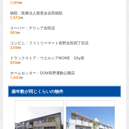
1,191
m
病院：医療法人慈恵会吉田病院
1,572
m
スーパー：デリシア吉田店
591
m
コンビニ：ファミリーマート長野吉田四丁目店
239
m
ドラックストア：ウエルシアIKONE City長
955
m
ホームセンター：DCM長野運動公園店
1,401
m
築年数が同じくらいの物件