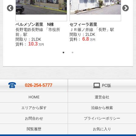
ベルメゾン若里 N棟
セフィーラ若里
ドリー
」駅
長野電鉄長野線
「
市役所
ＪＲ篠ノ井線
「
長野
」駅
長野電
前
」駅
間取り：2LDK
徒歩
15
6.8
間取り：2LDK
賃料：
間取り
万円
10.3
賃料：
賃料：
万円
026-254-5777
PC版
HOME
運営会社
エリアから探す
沿線から検索
お問合わせ
プライバシーポリシー
閲覧履歴
お気に入り