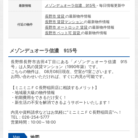
メゾンデュオーラ信濃 915号
- 毎日情報更新中
最新情報
長野市 賃貸
の最新物件情報
長野市 賃貸マンション
の最新物件情報
付近の物件
長野市 オートロック 賃貸
の最新物件情報
長野市 ペット可 賃貸
の最新物件情報
メゾンデュオーラ信濃 915号
長野県長野市吉田4丁目にある「メゾンデュオーラ信濃 915
号」は人気の賃貸マンション（1990年築）です。
こちらの物件は、 08月08日現在、空室が1室ございます。
お問い合わせいただければ、すぐに内見が可能です。
【ミニミニＦＣ長野稲田店に相談するメリット】
・地域最大級の物件情報
・初期費用をできるだけ安く！
・新生活の不安を解消できるようサポートいたします！
内見や資料請求などはお気軽に”ミニミニＦＣ長野稲田店”へ！
TEL：
026-254-5777
営業時間：10:00～18:00
Map
地図