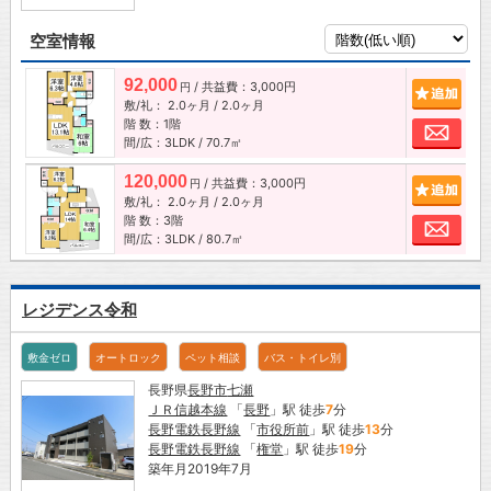
空室情報
92,000
/ 共益費：3,000円
追加
円
敷/礼：
2.0ヶ月
/
2.0ヶ月
階 数：1階
お問
間/広：3LDK / 70.7㎡
120,000
/ 共益費：3,000円
追加
円
敷/礼：
2.0ヶ月
/
2.0ヶ月
階 数：3階
お問
間/広：3LDK / 80.7㎡
レジデンス令和
敷金ゼロ
オートロック
ペット相談
バス・トイレ別
長野県
長野市
七瀬
ＪＲ信越本線
「
長野
」駅 徒歩
7
分
長野電鉄長野線
「
市役所前
」駅 徒歩
13
分
長野電鉄長野線
「
権堂
」駅 徒歩
19
分
築年月2019年7月