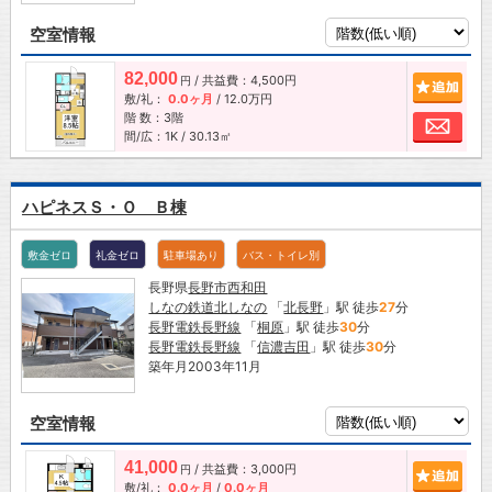
空室情報
82,000
/ 共益費：4,500円
追加
円
敷/礼：
0.0ヶ月
/
12.0万円
階 数：3階
お問
間/広：1K / 30.13㎡
ハピネスＳ・Ｏ Ｂ棟
敷金ゼロ
礼金ゼロ
駐車場あり
バス・トイレ別
長野県
長野市
西和田
しなの鉄道北しなの
「
北長野
」駅 徒歩
27
分
長野電鉄長野線
「
桐原
」駅 徒歩
30
分
長野電鉄長野線
「
信濃吉田
」駅 徒歩
30
分
築年月2003年11月
空室情報
41,000
/ 共益費：3,000円
追加
円
敷/礼：
0.0ヶ月
/
0.0ヶ月