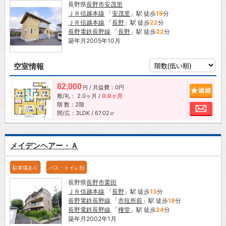
長野県
長野市
安茂里
ＪＲ信越本線
「
安茂里
」駅 徒歩
19
分
ＪＲ信越本線
「
長野
」駅 徒歩
22
分
長野電鉄長野線
「
長野
」駅 徒歩
22
分
築年月2005年10月
空室情報
82,000
/ 共益費：0円
追加
円
敷/礼：
2.0ヶ月
/
0.0ヶ月
階 数：2階
お問
間/広：3LDK / 67.02㎡
メイデンヘアー・Ａ
駐車場あり
バス・トイレ別
長野県
長野市
栗田
ＪＲ信越本線
「
長野
」駅 徒歩
13
分
長野電鉄長野線
「
市役所前
」駅 徒歩
18
分
長野電鉄長野線
「
権堂
」駅 徒歩
24
分
築年月2002年1月