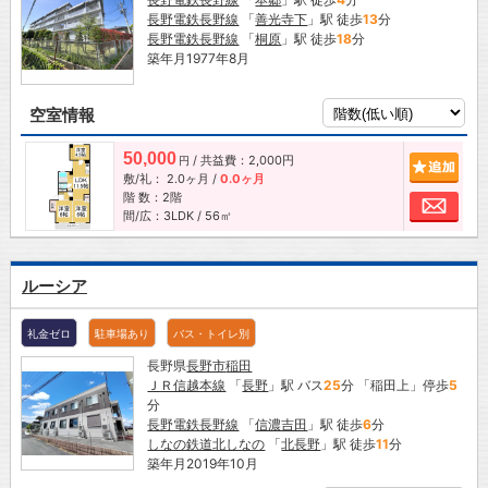
長野電鉄長野線
「
善光寺下
」駅 徒歩
13
分
長野電鉄長野線
「
桐原
」駅 徒歩
18
分
築年月1977年8月
空室情報
50,000
/ 共益費：2,000円
追加
円
敷/礼：
2.0ヶ月
/
0.0ヶ月
階 数：2階
お問
間/広：3LDK / 56㎡
ルーシア
礼金ゼロ
駐車場あり
バス・トイレ別
長野県
長野市
稲田
ＪＲ信越本線
「
長野
」駅 バス
25
分 「稲田上」停歩
5
分
長野電鉄長野線
「
信濃吉田
」駅 徒歩
6
分
しなの鉄道北しなの
「
北長野
」駅 徒歩
11
分
築年月2019年10月