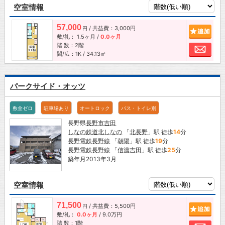
空室情報
57,000
/ 共益費：3,000円
追加
円
敷/礼：
1.5ヶ月
/
0.0ヶ月
階 数：2階
お問
間/広：1K / 34.13㎡
パークサイド・オッツ
敷金ゼロ
駐車場あり
オートロック
バス・トイレ別
長野県
長野市
吉田
しなの鉄道北しなの
「
北長野
」駅 徒歩
14
分
長野電鉄長野線
「
朝陽
」駅 徒歩
19
分
長野電鉄長野線
「
信濃吉田
」駅 徒歩
25
分
築年月2013年3月
空室情報
71,500
/ 共益費：5,500円
追加
円
敷/礼：
0.0ヶ月
/
9.0万円
階 数：1階
お問