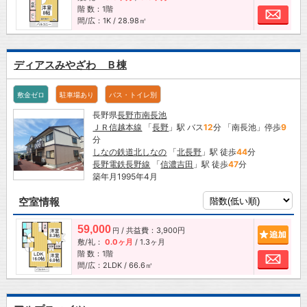
階 数：1階
お問
間/広：1K / 28.98㎡
ディアスみやざわ Ｂ棟
敷金ゼロ
駐車場あり
バス・トイレ別
長野県
長野市
南長池
ＪＲ信越本線
「
長野
」駅 バス
12
分 「南長池」停歩
9
分
しなの鉄道北しなの
「
北長野
」駅 徒歩
44
分
長野電鉄長野線
「
信濃吉田
」駅 徒歩
47
分
築年月1995年4月
空室情報
59,000
/ 共益費：3,900円
追加
円
敷/礼：
0.0ヶ月
/
1.3ヶ月
階 数：1階
お問
間/広：2LDK / 66.6㎡