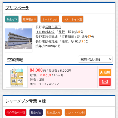
プリマベーラ
敷金ゼロ
駐車場あり
オートロック
バス・トイレ別
長野県
長野市
栗田
ＪＲ信越本線
「
長野
」駅 徒歩
5
分
長野電鉄長野線
「
市役所前
」駅 徒歩
17
分
長野電鉄長野線
「
権堂
」駅 徒歩
25
分
築年月2009年1月
空室情報
84,000
/ 共益費：5,200円
追加
円
敷/礼：
0.0ヶ月
/
1.5ヶ月
階 数：2階
お問
間/広：1LDK / 45.12㎡
シャーメゾン青葉 Ａ棟
仲介手数料半額
礼金ゼロ
駐車場あり
バス・トイレ別