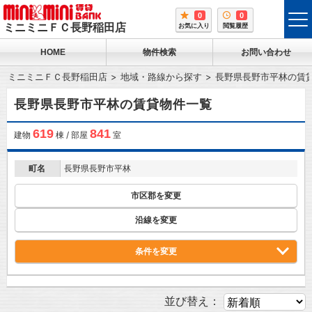
0
0
tog
ミニミニＦＣ長野稲田店
お気に入り
閲覧履歴
me
HOME
物件検索
お問い合わせ
ミニミニＦＣ長野稲田店
地域・路線から探す
長野県長野市平林の賃
長野県長野市平林の賃貸物件一覧
619
841
建物
棟 / 部屋
室
町名
長野県長野市平林
市区郡を変更
沿線を変更
条件を変更
並び替え：