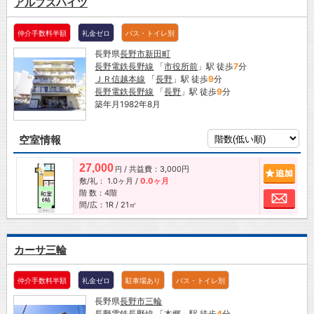
アルプスハイツ
仲介手数料半額
礼金ゼロ
バス・トイレ別
長野県
長野市
新田町
長野電鉄長野線
「
市役所前
」駅 徒歩
7
分
ＪＲ信越本線
「
長野
」駅 徒歩
9
分
長野電鉄長野線
「
長野
」駅 徒歩
9
分
築年月1982年8月
空室情報
27,000
/ 共益費：3,000円
追加
円
敷/礼：
1.0ヶ月
/
0.0ヶ月
階 数：4階
お問
間/広：1R / 21㎡
カーサ三輪
仲介手数料半額
礼金ゼロ
駐車場あり
バス・トイレ別
長野県
長野市
三輪
長野電鉄長野線
「
本郷
」駅 徒歩
4
分